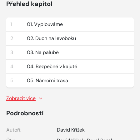
Přehled kapitol
1
01. Vyplouváme
2
02. Duch na levoboku
3
03. Na palubě
4
04. Bezpečně v kajutě
5
05. Námořní trasa
Zobrazit více
Podrobnosti
Autoři:
David Křížek