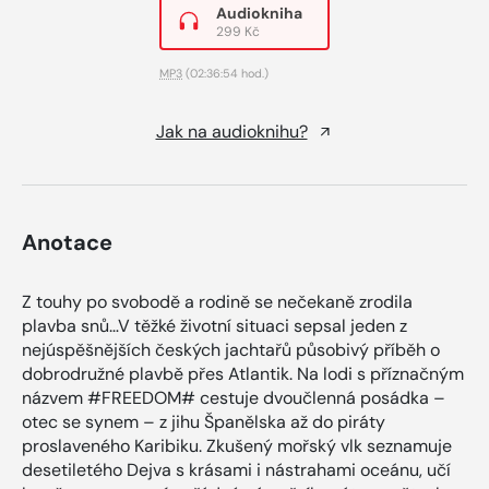
Audiokniha
299 Kč
MP3
(02:36:54 hod.)
Jak na audioknihu?
Anotace
Z touhy po svobodě a rodině se nečekaně zrodila
plavba snů…V těžké životní situaci sepsal jeden z
nejúspěšnějších českých jachtařů působivý příběh o
dobrodružné plavbě přes Atlantik. Na lodi s příznačným
názvem #FREEDOM# cestuje dvoučlenná posádka –
otec se synem – z jihu Španělska až do piráty
proslaveného Karibiku. Zkušený mořský vlk seznamuje
desetiletého Dejva s krásami i nástrahami oceánu, učí