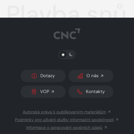
Plavba snů
PŘEPNOUT SVĚTLÝ/TMAVÝ REŽIM
Dotazy
O nás
VOP
Kontakty
Autorská práva k publikovaným materiálům
Podmínky pro užívání služby informační společnosti
Informace o zpracování osobních údajů