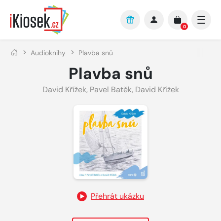
Přejít na hlavní obsah
0
Audioknihy
Plavba snů
Plavba snů
David Křížek
,
Pavel Batěk
,
David Křížek
Přehrát ukázku