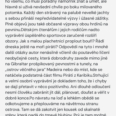
ho všemu, co musí pořádný námořník znát a umět, ale
hlavně si užívá nevšední chvíle po boku milovaného
potomka. Každý den strávený na palubě nevelké jachty
s sebou přináší nepředvídatelné výzvy i úžasné zážitky.
Plné objevů jsou také občasné výpravy obou hrdinů na
pevninu.Dětským čtenářům i jejich rodičům nadto
vyprávění úspěšného sportovce zaručeně rozšíří
obzory. Jak s malou plachetnicí proplout bouří? Řádí
dneska ještě na moři piráti? Odpovědi na tyto i mnohé
další otázky autor nenásilně včlenil do poutavého líčení
neobyčejné cesty, která dobrodruhy zavede mimo jiné
na Gibraltar prošpikovaný pevnostmi a tunely, na
„ostrov věčného jara“ Madeira nebo do míst, kde se
natáčela podstatná část filmu Piráti z Karibiku.Strhující
a velmi osobní vyprávění je dokladem toho, že i chyby
se dají přetavit v něco pozitivního. Ani dlouhé odloučení
nesmí člověku zabránit jít dál, plánovat, doufat a věřit v
dobré konce.Po návratu na loď a lehkém obědě se
odkotvujeme a přeplouváme na návětrnou stranu
ostrova. Tam se dá zakotvit jen kousek od skalnaté
stěny, která padá do tmavé hlubiny. Prý je tam možné