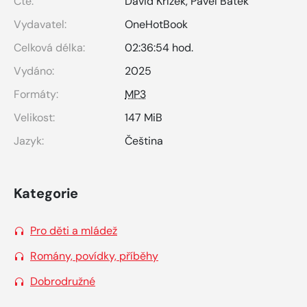
Čte:
David Křížek
,
Pavel Batěk
Vydavatel:
OneHotBook
Celková délka:
02:36:54 hod.
Vydáno:
2025
Formáty:
MP3
Velikost:
147 MiB
Jazyk:
Čeština
Kategorie
Pro děti a mládež
Romány, povídky, příběhy
Dobrodružné