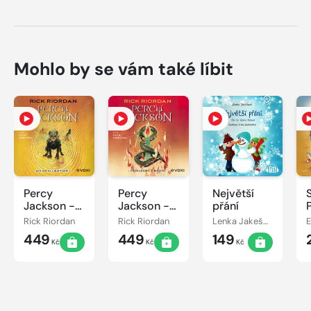
Mohlo by se vám také líbit
Percy
Percy
Největší
Jackson -
Jackson -
přání
Bitva o
Poslední z
Rick Riordan
Rick Riordan
Lenka Jakešová
labyrint
bohů
449
449
149
Kč
Kč
Kč