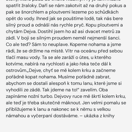
spatřit žraloky. Daří se nám zakotvit až na druhý pokus a
pak se šnorchlem a ploutvemi lezeme po schůdkách
opět do vody. Ihned jak se pouštíme lodě, tak nás bere
silný proud a odnáší nás rychle pryč. Kopu ploutvemi a
chytám Dejva. Dostihl jsem ho až asi dvacet metrů za
zádí. V boji se silným proudem neměl nejmenší šanci.
Co ale teď? Sám to neuplave. Kopeme nohama a jsme
rádi, že se držíme na místě. Vítr na oceánu před sebou
tlačí masu vody. Ta se ale zaráží o útes, u kterého
kotvíme, nabírá na rychlosti a jako řeka teče dál k
ostrovům.„Dejve, chyť se mě kolem krku a začneme
pořádně kopat nohama. Musíme pořádně zabrat,
abychom se dostali alespoň k tomu lanu, které jsme si
vyhodili ze zádě. Tak jdeme na to!“ zavelím. Oba
zapínáme nožní turbo. Dejvovy ruce mě škrtí kolem krku,
ale teď je třeba skutečně máknout. Jen velmi pomalu se
přibližujeme k lanu a nakonec se k němu s velkou
námahou a vyčerpaní dostáváme. – ukázka z knihy