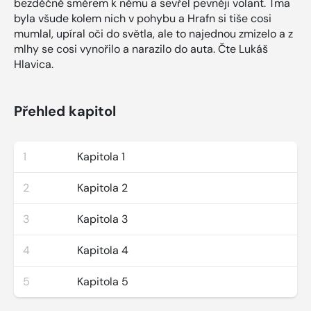
bezděčně směrem k němu a sevřel pevněji volant. Tma
byla všude kolem nich v pohybu a Hrafn si tiše cosi
mumlal, upíral oči do světla, ale to najednou zmizelo a z
mlhy se cosi vynořilo a narazilo do auta. Čte Lukáš
Hlavica.
Přehled kapitol
1
Kapitola 1
2
Kapitola 2
3
Kapitola 3
4
Kapitola 4
5
Kapitola 5