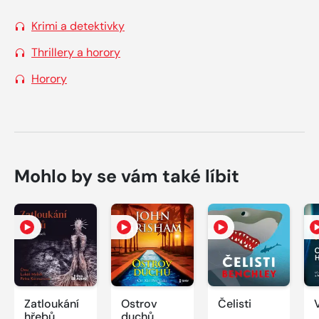
Krimi a detektivky
Thrillery a horory
Horory
Mohlo by se vám také líbit
Zatloukání
Ostrov
Čelisti
hřebů
duchů