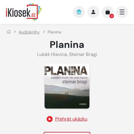
Přejít na hlavní obsah
0
Audioknihy
Planina
Planina
Lukáš Hlavica
,
Steinar Bragi
Přehrát ukázku