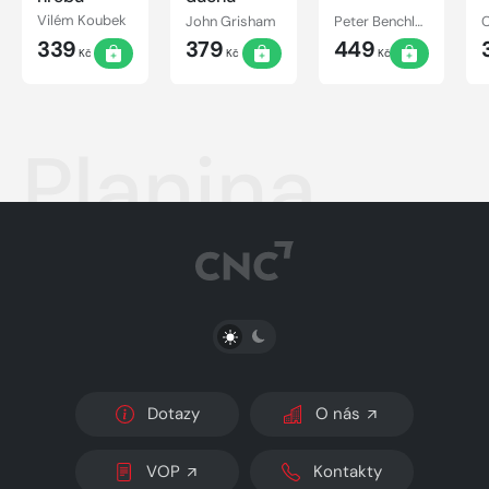
Vilém Koubek
John Grisham
Peter Benchley
C
339
379
449
Kč
Kč
Kč
Planina
PŘEPNOUT SVĚTLÝ/TMAVÝ REŽIM
Dotazy
O nás
VOP
Kontakty