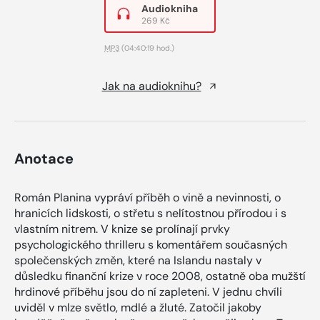
Audiokniha
269 Kč
MP3
(04:40:19 hod.)
Jak na audioknihu?
Anotace
Román Planina vypráví příběh o vině a nevinnosti, o
hranicích lidskosti, o střetu s nelítostnou přírodou i s
vlastním nitrem. V knize se prolínají prvky
psychologického thrilleru s komentářem současných
společenských změn, které na Islandu nastaly v
důsledku finanční krize v roce 2008, ostatně oba mužští
hrdinové příběhu jsou do ní zapleteni. V jednu chvíli
uviděl v mlze světlo, mdlé a žluté. Zatočil jakoby