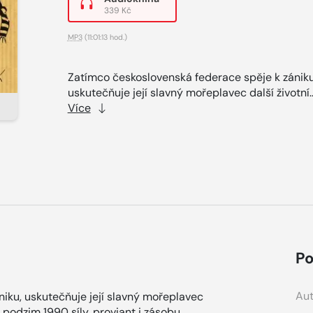
339 Kč
MP3
(11:01:13 hod.)
Zatímco československá federace spěje k zániku
uskutečňuje její slavný mořeplavec další životní.
Více
Po
Aut
iku, uskutečňuje její slavný mořeplavec
 podzim 1990 síly, proviant i zásobu