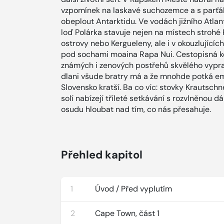
vzpomínek na laskavé suchozemce a s parťák
obeplout Antarktidu. Ve vodách jižního Atlant
loď Polárka stavuje nejen na místech strohé 
ostrovy nebo Kergueleny, ale i v okouzlující
pod sochami moaina Rapa Nui. Cestopisná ko
známých i zenových postřehů skvělého vypr
dlani všude bratry má a že mnohde potká emig
Slovensko kratší. Ba co víc: stovky Krautsc
solí nabízejí tříleté setkávání s rozvlněnou d
osudu hloubat nad tím, co nás přesahuje.
Přehled kapitol
1
Úvod / Před vyplutím
2
Cape Town, část 1