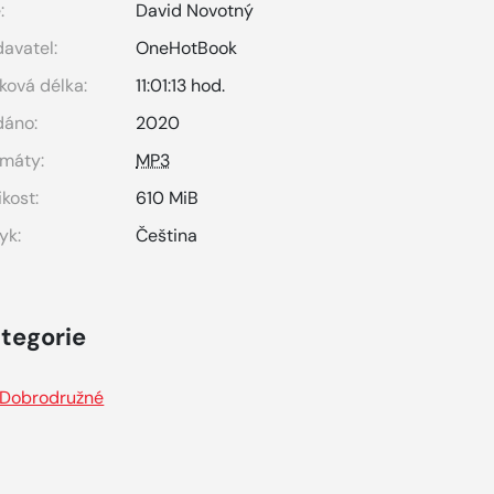
:
David Novotný
avatel:
OneHotBook
ková délka:
11:01:13 hod.
dáno:
2020
máty:
MP3
ikost:
610 MiB
yk:
Čeština
tegorie
Dobrodružné