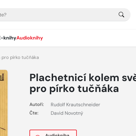
E-knihy
Audioknihy
 pro pírko tučňáka
Plachetnicí kolem sv
pro pírko tučňáka
Autoři:
Rudolf Krautschneider
Čte:
David Novotný
Audiokniha