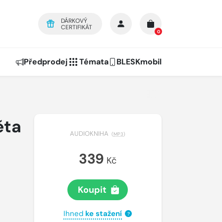
DÁRKOVÝ
CERTIFIKÁT
0
Předprodej
Témata
BLESKmobil
ěta
AUDIOKNIHA
(
MP3
)
339
Kč
Koupit
Ihned
ke stažení
?