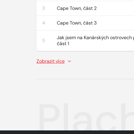
3
Cape Town, část 2
4
Cape Town, část 3
Jak jsem na Kanárských ostrovech po
5
část 1
Zobrazit více
Plac