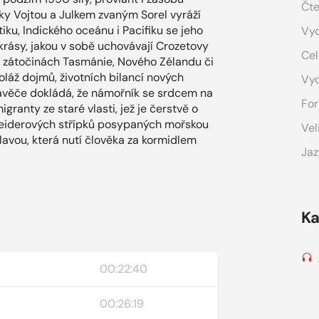
Čte
y Vojtou a Julkem zvaným Sorel vyráží
iku, Indického oceánu i Pacifiku se jeho
Vyd
krásy, jakou v sobě uchovávají Crozetovy
Cel
ch zátočinách Tasmánie, Nového Zélandu či
láž dojmů, životních bilancí nových
Vy
avěče dokládá, že námořník se srdcem na
For
ranty ze staré vlasti, jež je čerstvě o
hneiderových střípků posypaných mořskou
Vel
álavou, která nutí člověka za kormidlem
Jaz
Ka
00:22:40
00:26:19