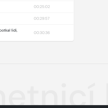
00:25:02
00:29:57
tkal lidi,
00:30:36
hetnicí