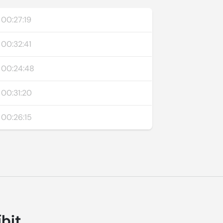
00:27:19
00:32:41
00:24:48
00:31:20
00:26:15
íbit