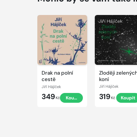
Přehrát
Přehrát
ukázku
ukázku
Drak na polní
Zloději zelenýc
cestě
koní
Jiří Hájíček
Jiří Hájíček
349
319
Koupit
Koupit
Kč
Kč