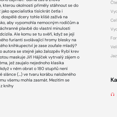
Čte
, kterou okolnosti přiměly stáhnout se do
 jako specialistka tisíckrát četla i
Vyd
dospělé dcery tohle klišé zažívá na
Cel
lovsko, aby vypomohla nemocným rodičům a
 záchranné plavbě do vlastní minulosti
Vy
cizila. Ale komu se tu svěří, když se její
For
kého furianti svolávající hromy blesky na
kého knihkupectví je zase zoufale mladý?
Vel
autora se stejně jako žalozpěv Rybí krev
Jaz
 notou maskuje Jiří Hájíček vytrvalý zájem o
éma, jež zaujalo nejednoho klasika
t, když v něm obrat o 180 stupňů není
ré slánce (…) ve tvaru korábu naloženého
Ka
tomu všemu mohla zasmát. Mezitím se
 z knihy