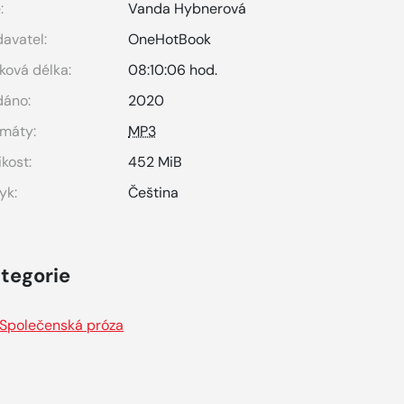
:
Vanda Hybnerová
avatel:
OneHotBook
ková délka:
08:10:06 hod.
dáno:
2020
máty:
MP3
ikost:
452 MiB
yk:
Čeština
tegorie
Společenská próza