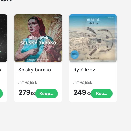
Přehrát
ukázku
h
Selský baroko
Rybí krev
Jiří Hájíček
Jiří Hájíček
279
249
Koupit
Koupit
Kč
Kč