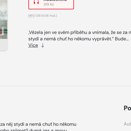
319 Kč
MP3
(08:10:06 hod.)
,Vězela jen ve svém příběhu a vnímala, že se za n
stydí a nemá chuť ho někomu vyprávět.“ Bude...
Více
Po
Aut
e za něj stydí a nemá chuť ho někomu
koho zajímat? dumá zas a znovu