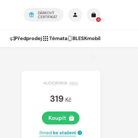
DÁRKOVÝ
CERTIFIKÁT
0
Předprodej
Témata
BLESKmobil
AUDIOKNIHA
(
MP3
)
319
Kč
Koupit
Ihned
ke stažení
?