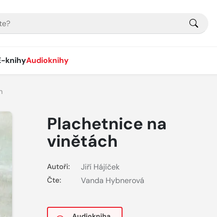
E-knihy
Audioknihy
h
Plachetnice na
vinětách
Autoři:
Jiří Hájíček
Čte:
Vanda Hybnerová
Audiokniha