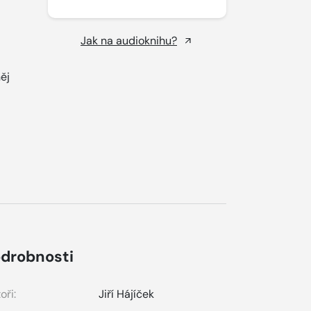
Jak na audioknihu?
ěj
drobnosti
oři:
Jiří Hájíček