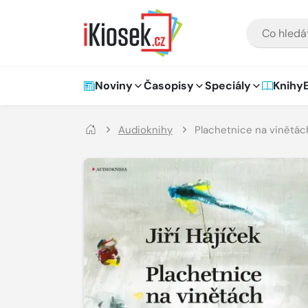
Přejít na hlavní obsah
VYHLEDÁVÁNÍ
Hlavní navigace
Noviny
Časopisy
Speciály
Knihy
Audioknihy
Plachetnice na vinětác