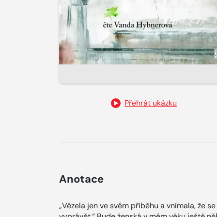
Přehrát ukázku
Anotace
„Vězela jen ve svém příběhu a vnímala, že s
vyprávět.“ Bude ženská v mém věku ještě ně