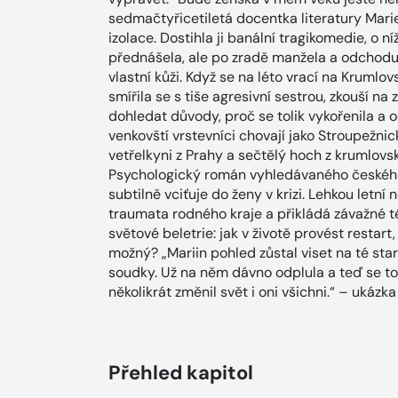
sedmačtyřicetiletá docentka literatury Marie
izolace. Dostihla ji banální tragikomedie, o níž
přednášela, ale po zradě manžela a odchodu 
vlastní kůži. Když se na léto vrací na Krum
smířila se s tiše agresivní sestrou, zkouší na
dohledat důvody, proč se tolik vykořenila a od
venkovští vrstevníci chovají jako Stroupežnic
vetřelkyni z Prahy a sečtělý hoch z krumlovs
Psychologický román vyhledávaného českého 
subtilně vciťuje do ženy v krizi. Lehkou letní
traumata rodného kraje a přikládá závažné t
světové beletrie: jak v životě provést restar
možný? „Mariin pohled zůstal viset na té sta
soudky. Už na něm dávno odplula a teď se 
několikrát změnil svět i oni všichni.“ – ukázka
Přehled kapitol