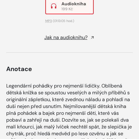
Audiokniha
199 Kč
MP3
(01:13:05 hod.)
Jak na audioknihu?
Anotace
Legendární pohádky pro nejmenší lidičky. Oblíbená
dětská knížka se spoustou veselých a milých příběhů s
originální zápletkou, které zvednou náladu a pohladí na
duši nejen před usnutím. Nejmilovanější dětská kniha
plná pohádek a bajek pro nejmenší děti, které vás
pobaví a zahřejí na duši. Dozvíte se, jak se polekali dva
malí kňourci, jak malý lvíček nechtěl spát, že slepička je
chytrák, proč hledá medvěd po lese ozvěnu a jak se