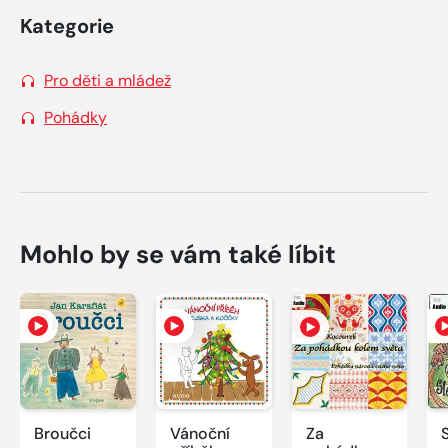
Kategorie
Pro děti a mládež
Pohádky
Mohlo by se vám také líbit
Broučci
Vánoční
Za