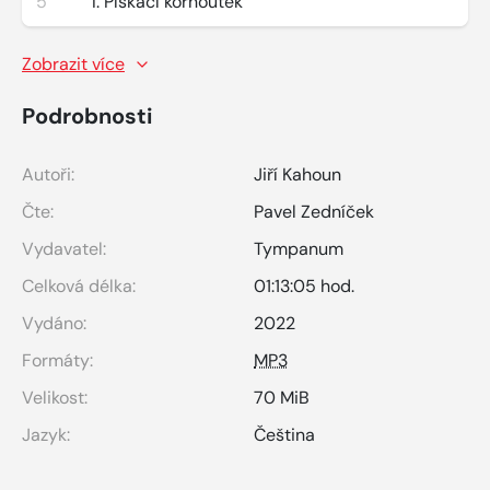
5
I. Pískací kornoutek
Zobrazit více
Podrobnosti
Autoři:
Jiří Kahoun
Čte:
Pavel Zedníček
Vydavatel:
Tympanum
Celková délka:
01:13:05 hod.
Vydáno:
2022
Formáty:
MP3
Velikost:
70 MiB
Jazyk:
Čeština