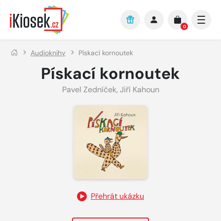
Přejít na hlavní obsah
0
Audioknihy
Pískací kornoutek
Pískací kornoutek
Pavel Zedníček
,
Jiří Kahoun
Přehrát ukázku