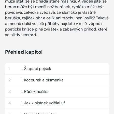
může stát, že se z hada stane mašinka. A věděli jste, že
beran může být menší než beránek, rybička může být
povídavá, želvička zvědavá, že sluníčko je vlastně
beruška, zajíček obr a oslík ani trochu není oslík? Takové
a mnohé další veselé příběhy najdete v milé, vtipné i
poetické knížce plné zvířátek a zábavných příhod, které
se nikdy neomrzí.
Přehled kapitol
1
I. Šlapací pejsek
2
I. Kocourek a písmenka
3
I. Ráček nešika
4
I. Jak klokánek udělal uf