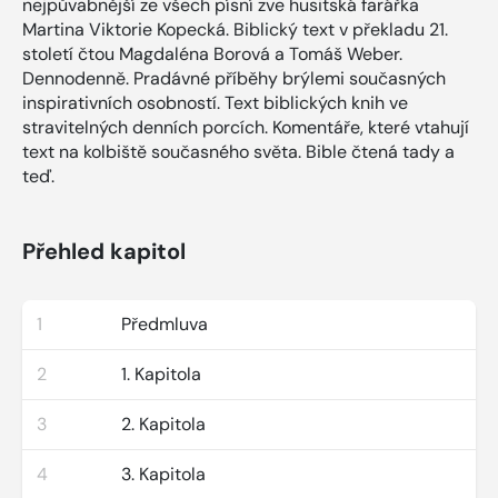
nejpůvabnější ze všech písní zve husitská farářka
Martina Viktorie Kopecká. Biblický text v překladu 21.
století čtou Magdaléna Borová a Tomáš Weber.
Dennodenně. Pradávné příběhy brýlemi současných
inspirativních osobností. Text biblických knih ve
stravitelných denních porcích. Komentáře, které vtahují
text na kolbiště současného světa. Bible čtená tady a
teď.
Přehled kapitol
1
Předmluva
2
1. Kapitola
3
2. Kapitola
4
3. Kapitola