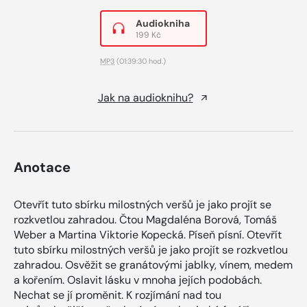
Audiokniha
199 Kč
MP3
(01:39:30 hod.)
Jak na audioknihu?
Anotace
Otevřít tuto sbírku milostných veršů je jako projít se
rozkvetlou zahradou. Čtou Magdaléna Borová, Tomáš
Weber a Martina Viktorie Kopecká. Píseň písní. Otevřít
tuto sbírku milostných veršů je jako projít se rozkvetlou
zahradou. Osvěžit se granátovými jablky, vínem, medem
a kořením. Oslavit lásku v mnoha jejích podobách.
Nechat se jí proměnit. K rozjímání nad tou