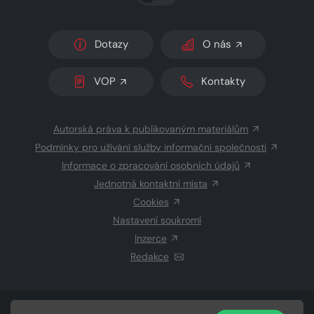
Dotazy
O nás
VOP
Kontakty
Autorská práva k publikovaným materiálům
Podmínky pro užívání služby informační společnosti
Informace o zpracování osobních údajů
Jednotná kontaktní místa
Cookies
Nastavení soukromí
Inzerce
Redakce
© 2026 Copyright
CZECH NEWS CENTER a.s.
a dodavatelé