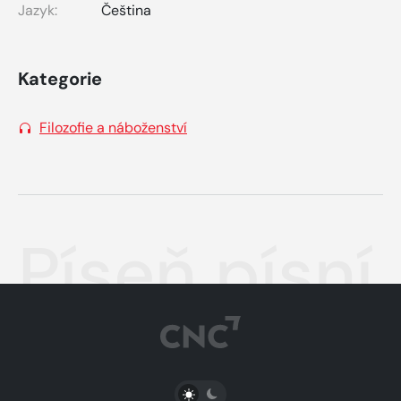
Jazyk:
Čeština
Kategorie
Filozofie a náboženství
Píseň písní
PŘEPNOUT SVĚTLÝ/TMAVÝ REŽIM