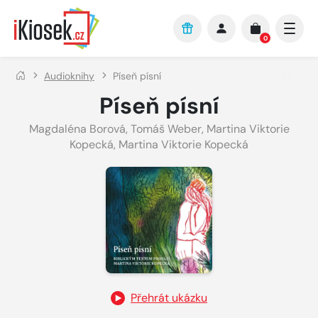
Přejít na hlavní obsah
0
Audioknihy
Píseň písní
Píseň písní
Magdaléna Borová
,
Tomáš Weber
,
Martina Viktorie
Kopecká
,
Martina Viktorie Kopecká
Přehrát ukázku