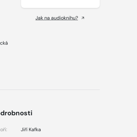
Jak na audioknihu?
ická
drobnosti
oři:
Jiří Kafka