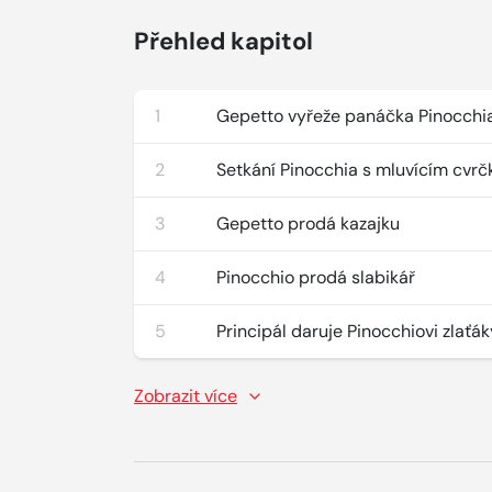
Přehled kapitol
1
Gepetto vyřeže panáčka Pinocchi
2
Setkání Pinocchia s mluvícím cvr
3
Gepetto prodá kazajku
4
Pinocchio prodá slabikář
5
Principál daruje Pinocchiovi zlaťá
Zobrazit více