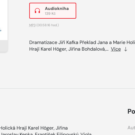
Audiokniha
139 Kč
MP3
(00:58:16 hod.)
Dramatizace Jiří Kafka Překlad Jana a Marie Hol
Hrají Karel Höger, Jiřina Bohdalová,...
Více
Po
Aut
olická Hrají Karel Höger, Jiřina
aroslav Kepka, František Filipovský, Viola