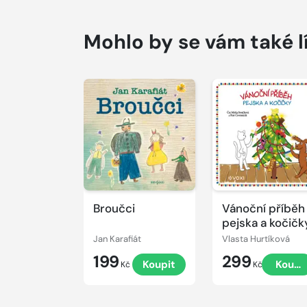
Mohlo by se vám také l
Přehrát
Přehrát
ukázku
ukázku
Broučci
Vánoční příběh
pejska a kočičk
Jan Karafiát
Vlasta Hurtíková
199
299
Koupit
Koupi
Kč
Kč