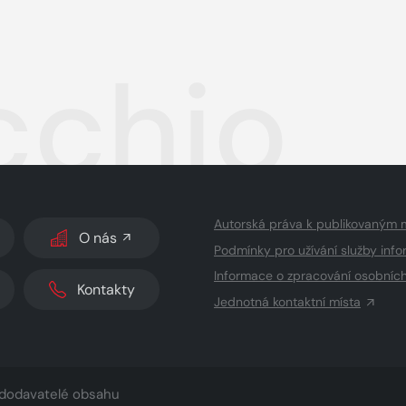
cchio
Autorská práva k publikovaným 
O nás
Podmínky pro užívání služby info
Informace o zpracování osobníc
Kontakty
Jednotná kontaktní místa
dodavatelé obsahu