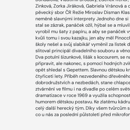
Zinková, Zorka Jiráková, Gabriela Vránová a 
pěvecký sbor ČR Režie Miroslav Disman Kla
neméně slavnými interprety Jednoho dne si 
stal se zázrak, panáček ožil, hýbal se a mluvi
vyrobil mu šaty z papíru, a aby se panáček vyz
kvůli tomu i svou kazajku, jen aby měl Pinoc
školy nešel a svůj slabikář vyměnil za lístek
slitoval principál divadelního souboru a věn
Dva potulní šizunkové, lišák s kocourem, se n
připravit, ale nakonec, s pomocí hodných zvíř
opět shledal s Gepettem. Slavnou dětskou knih
čtyřiceti lety. Příběh nezvedeného dřevěné
dobrodružstvích a nezbedách, stane chlapc
ztvárnění ve filmu i na divadle po celém svě
dramatizace v roce 1969 a využila schopnost
humorem dětskou postavu. Ke zlatému kádru č
celý další herecký tým. Díky všem tvůrcům s
co u nás za poslední půlstoletí před mikrofo