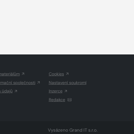
materiálům
Cookies
rmační společnosti
Nastavení soukromí
h údajů
Inzerce
Redakce
Vysázeno
Grand IT s.r.o.