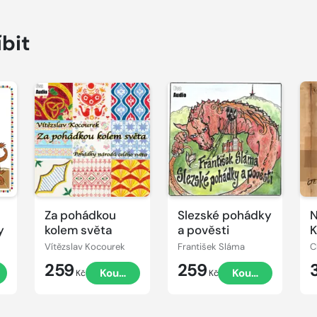
íbit
Přehrát
Přehrát
P
ukázku
ukázku
u
Za pohádkou
Slezské pohádky
N
y
kolem světa
a pověsti
K
Vítězslav Kocourek
František Sláma
C
259
259
t
Koupit
Koupit
Kč
Kč