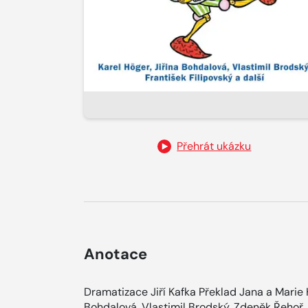
Přehrát ukázku
Anotace
Dramatizace Jiří Kafka Překlad Jana a Marie H
Bohdalová, Vlastimil Brodský, Zdeněk Řehoř, J