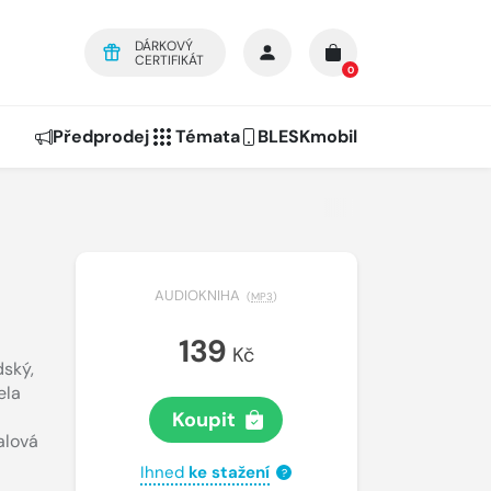
DÁRKOVÝ
CERTIFIKÁT
0
Předprodej
Témata
BLESKmobil
AUDIOKNIHA
(
MP3
)
139
Kč
dský
,
ela
Koupit
alová
Ihned
ke stažení
?