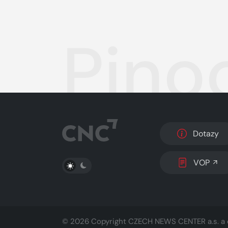
Pino
Dotazy
PŘEPNOUT SVĚTLÝ/TMAVÝ REŽIM
VOP
© 2026 Copyright
CZECH NEWS CENTER a.s.
a 