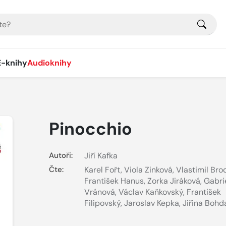
E-knihy
Audioknihy
Pinocchio
Autoři:
Jiří Kafka
Čte:
Karel Fořt
,
Viola Zinková
,
Vlastimil Bro
František Hanus
,
Zorka Jiráková
,
Gabri
Vránová
,
Václav Kaňkovský
,
František
Filipovský
,
Jaroslav Kepka
,
Jiřina Bohd