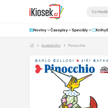
Přejít na hlavní obsah
VYHLEDÁVÁNÍ
Hlavní navigace
Noviny
Časopisy
Speciály
Knihy
Audioknihy
Pinocchio