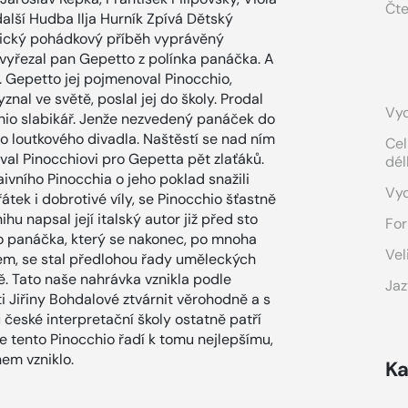
Čte
další Hudba Ilja Hurník Zpívá Dětský
sický pohádkový příběh vyprávěný
vyřezal pan Gepetto z polínka panáčka. A
l. Gepetto jej pojmenoval Pinocchio,
nal ve světě, poslal jej do školy. Prodal
Vyd
chio slabikář. Jenže nezvedený panáček do
 do loutkového divadla. Naštěstí se nad ním
Cel
oval Pinocchiovi pro Gepetta pět zlaťáků.
dél
aivního Pinocchia o jeho poklad snažili
Vy
átek i dobrotivé víly, se Pinocchio šťastně
u napsal její italský autor již před sto
For
ho panáčka, který se nakonec, po mnoha
Vel
em, se stal předlohou řady uměleckých
tě. Tato naše nahrávka vznikla podle
Jaz
i Jiřiny Bohdalové ztvárnit věrohodně a s
eské interpretační školy ostatně patří
e tento Pinocchio řadí k tomu nejlepšímu,
nem vzniklo.
Ka