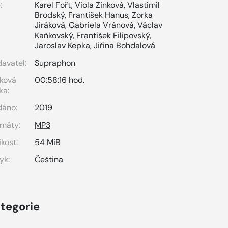
:
Karel Fořt
,
Viola Zinková
,
Vlastimil
Brodský
,
František Hanus
,
Zorka
Jiráková
,
Gabriela Vránová
,
Václav
Kaňkovský
,
František Filipovský
,
Jaroslav Kepka
,
Jiřina Bohdalová
avatel:
Supraphon
ková
00:58:16 hod.
ka:
dáno:
2019
máty:
MP3
ikost:
54 MiB
yk:
Čeština
tegorie