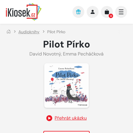
Přejít na hlavní obsah
0
Audioknihy
Pilot Pírko
Pilot Pírko
David Novotný
,
Emma Pecháčková
Přehrát ukázku