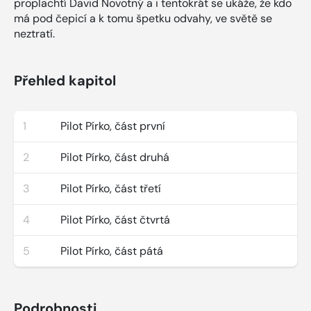
proplachtí David Novotný a i tentokrát se ukáže, že kdo
má pod čepicí a k tomu špetku odvahy, ve světě se
neztratí.
Přehled kapitol
1
Pilot Pírko, část první
2
Pilot Pírko, část druhá
3
Pilot Pírko, část třetí
4
Pilot Pírko, část čtvrtá
5
Pilot Pírko, část pátá
Podrobnosti