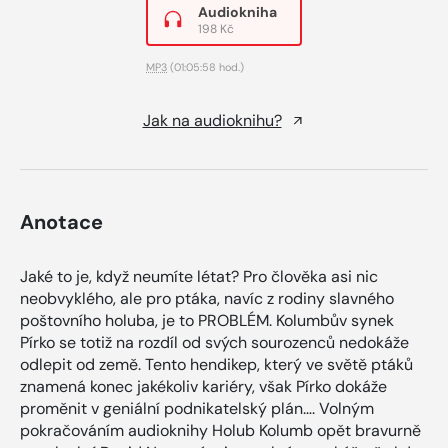
Audiokniha
198 Kč
MP3
(01:05:58 hod.)
Jak na audioknihu?
Anotace
Jaké to je, když neumíte létat? Pro člověka asi nic
neobvyklého, ale pro ptáka, navíc z rodiny slavného
poštovního holuba, je to PROBLÉM. Kolumbův synek
Pírko se totiž na rozdíl od svých sourozenců nedokáže
odlepit od země. Tento hendikep, který ve světě ptáků
znamená konec jakékoliv kariéry, však Pírko dokáže
proměnit v geniální podnikatelský plán…. Volným
pokračováním audioknihy Holub Kolumb opět bravurně