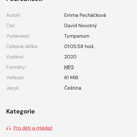
Autoři:
Emma Pecháčková
Čte:
David Novotný
Vydavatel:
Tympanum
Celková délka:
01:05:58 hod.
Vydáno:
2020
Formáty:
MP3
Velikost:
61 MiB
Jazyk:
Čeština
Kategorie
Pro děti a mládež