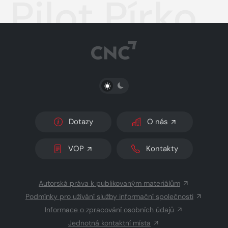
Pilot Pírko
PŘEPNOUT SVĚTLÝ/TMAVÝ REŽIM
Dotazy
O nás
VOP
Kontakty
Autorská práva k publikovaným materiálům
Podmínky pro užívání služby informační společnosti
Informace o zpracování osobních údajů
Jednotná kontaktní místa