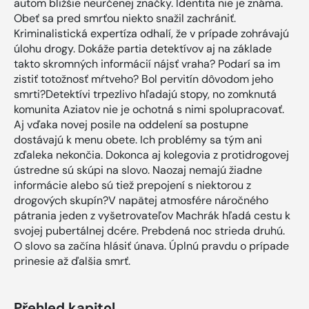
autom bližšie neurčenej značky. Identita nie je známa.
Obeť sa pred smrťou niekto snažil zachrániť.
Kriminalistická expertíza odhalí, že v prípade zohrávajú
úlohu drogy. Dokáže partia detektívov aj na základe
takto skromných informácií nájsť vraha? Podarí sa im
zistiť totožnosť mŕtveho? Bol pervitín dôvodom jeho
smrti?Detektívi trpezlivo hľadajú stopy, no zomknutá
komunita Aziatov nie je ochotná s nimi spolupracovať.
Aj vďaka novej posile na oddelení sa postupne
dostávajú k menu obete. Ich problémy sa tým ani
zďaleka nekončia. Dokonca aj kolegovia z protidrogovej
ústredne sú skúpi na slovo. Naozaj nemajú žiadne
informácie alebo sú tiež prepojení s niektorou z
drogových skupín?V napätej atmosfére náročného
pátrania jeden z vyšetrovateľov Machrák hľadá cestu k
svojej pubertálnej dcére. Prebdená noc strieda druhú.
O slovo sa začína hlásiť únava. Úplnú pravdu o prípade
prinesie až ďalšia smrť.
Přehled kapitol