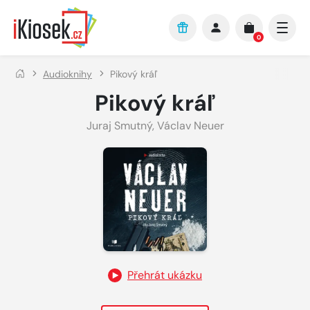
Přejít na hlavní obsah
0
Audioknihy
Pikový kráľ
Pikový kráľ
Juraj Smutný
,
Václav Neuer
Přehrát ukázku