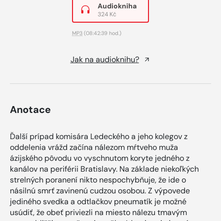
Audiokniha
324 Kč
MP3
(08:42:39 hod.)
Jak na audioknihu?
Anotace
Ďalší prípad komisára Ledeckého a jeho kolegov z
oddelenia vrážd začína nálezom mŕtveho muža
ázijského pôvodu vo vyschnutom koryte jedného z
kanálov na periférii Bratislavy. Na základe niekoľkých
strelných poranení nikto nespochybňuje, že ide o
násilnú smrť zavinenú cudzou osobou. Z výpovede
jediného svedka a odtlačkov pneumatík je možné
usúdiť, že obeť priviezli na miesto nálezu tmavým