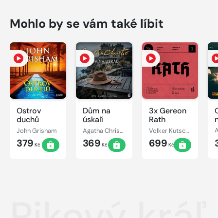
Mohlo by se vám také líbit
Ostrov
Dům na
3x Gereon
C
duchů
úskalí
Rath
John Grisham
Agatha Christie
Volker Kutscher
379
369
699
Kč
Kč
Kč
Pikový kráľ