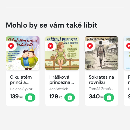
Mohlo by se vám také líbit
O kulatém
Hrášková
Sokrates na
princi a
princezna a
rovníku
nezbedné
skřítek se
Helena Sýkorová
Jan Werich
Tomáš Zmeškal
víle
šišatou
139
129
340
hlavou
Kč
Kč
Kč