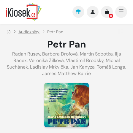
Přejít na hlavní obsah
0
Audioknihy
Petr Pan
Petr Pan
Radan Rusev
,
Barbora Drofová
,
Martin Sobotka
,
Ilja
Racek
,
Veronika Žilková
,
Vlastimil Brodský
,
Michal
Suchánek
,
Ladislav Mrkvička
,
Jan Kanyza
,
Tomáš Longa
,
James Matthew Barrie