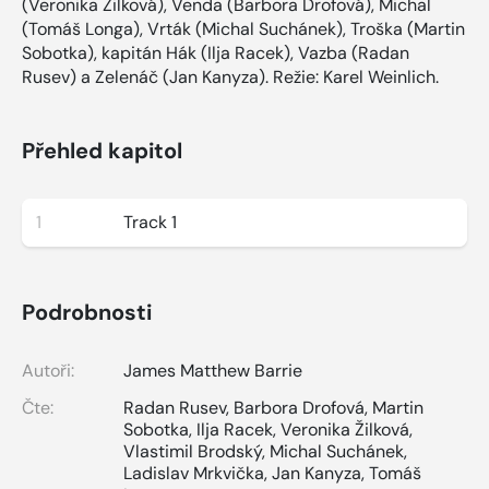
(Veronika Žilková), Venda (Barbora Drofová), Michal
(Tomáš Longa), Vrták (Michal Suchánek), Troška (Martin
Sobotka), kapitán Hák (Ilja Racek), Vazba (Radan
Rusev) a Zelenáč (Jan Kanyza). Režie: Karel Weinlich.
Přehled kapitol
1
Track 1
Podrobnosti
Autoři:
James Matthew Barrie
Čte:
Radan Rusev
,
Barbora Drofová
,
Martin
Sobotka
,
Ilja Racek
,
Veronika Žilková
,
Vlastimil Brodský
,
Michal Suchánek
,
Ladislav Mrkvička
,
Jan Kanyza
,
Tomáš