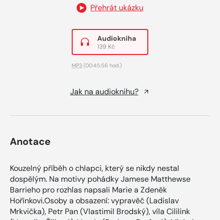
Přehrát ukázku
Audiokniha
139 Kč
MP3
(00:45:56 hod.)
Jak na audioknihu?
Anotace
Kouzelný příběh o chlapci, který se nikdy nestal
dospělým. Na motivy pohádky Jamese Matthewse
Barrieho pro rozhlas napsali Marie a Zdeněk
Hořínkovi.Osoby a obsazení: vypravěč (Ladislav
Mrkvička), Petr Pan (Vlastimil Brodský), víla Cililink