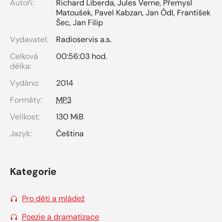
Autoři:
Richard Liberda
,
Jules Verne
,
Přemysl
Matoušek
,
Pavel Kabzan
,
Jan Ódl
,
František
Šec
,
Jan Filip
Vydavatel:
Radioservis a.s.
Celková
00:56:03 hod.
délka:
Vydáno:
2014
Formáty:
MP3
Velikost:
130 MiB
Jazyk:
Čeština
Kategorie
Pro děti a mládež
Poezie a dramatizace