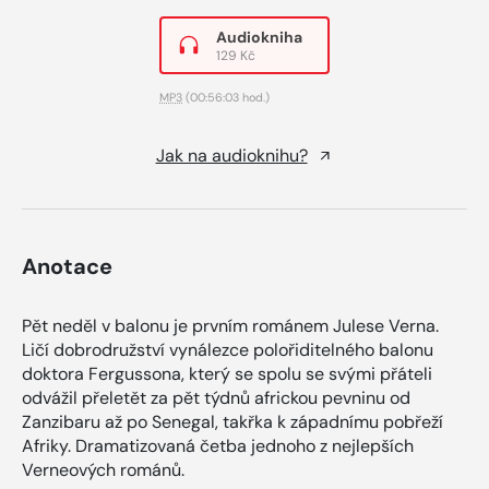
Audiokniha
129 Kč
MP3
(00:56:03 hod.)
Jak na audioknihu?
Anotace
Pět neděl v balonu je prvním románem Julese Verna.
Ličí dobrodružství vynálezce polořiditelného balonu
doktora Fergussona, který se spolu se svými přáteli
odvážil přeletět za pět týdnů africkou pevninu od
Zanzibaru až po Senegal, takřka k západnímu pobřeží
Afriky. Dramatizovaná četba jednoho z nejlepších
Verneových románů.