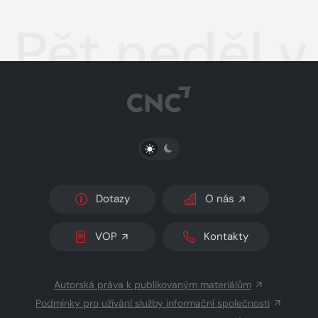
Pět neděl v
PŘEPNOUT SVĚTLÝ/TMAVÝ REŽIM
Dotazy
O nás
VOP
Kontakty
Autorská práva k publikovaným materiálům
Podmínky pro užívání služby informační společnosti