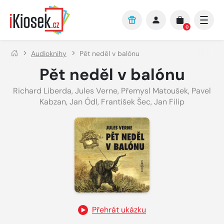
Přejít na hlavní obsah
0
Audioknihy
Pět neděl v balónu
Pět neděl v balónu
Richard Liberda
,
Jules Verne
,
Přemysl Matoušek
,
Pavel
Kabzan
,
Jan Ódl
,
František Šec
,
Jan Filip
Přehrát ukázku