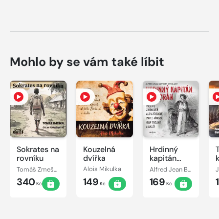
Mohlo by se vám také líbit
Sokrates na
Kouzelná
Hrdinný
rovníku
dvířka
kapitán
Korkorán
Tomáš Zmeškal
Alois Mikulka
Alfred Jean Baptiste Assolant
340
149
169
Kč
Kč
Kč