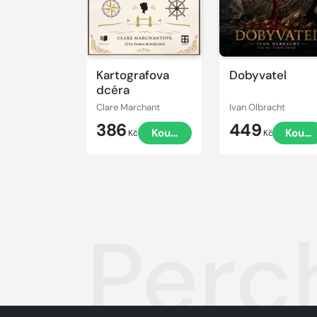
Kartografova
Dobyvatel
dcéra
Clare Marchant
Ivan Olbracht
386
449
Koupit
Koupi
Kč
Kč
Perc