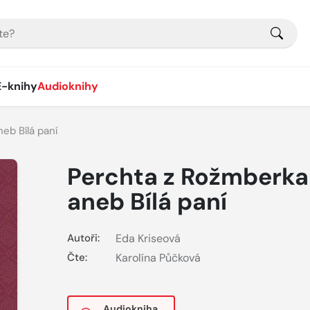
E-knihy
Audioknihy
eb Bílá paní
Perchta z Rožmberka
aneb Bílá paní
Autoři:
Eda Kriseová
Čte:
Karolína Půčková
Audiokniha