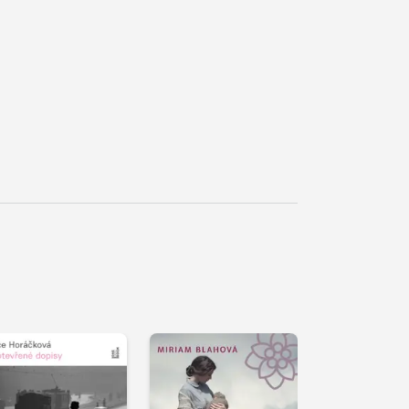
řehrát
kázku