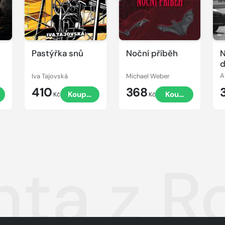
Pastýřka snů
Noční příběh
N
d
Iva Tajovská
Michael Weber
A
410
368
t
Koupit
Koupit
Kč
Kč
hta z R