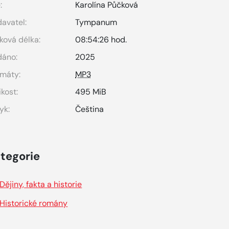
:
Karolína Půčková
avatel:
Tympanum
ková délka:
08:54:26 hod.
dáno:
2025
máty:
MP3
ikost:
495 MiB
yk:
Čeština
tegorie
Dějiny, fakta a historie
Historické romány