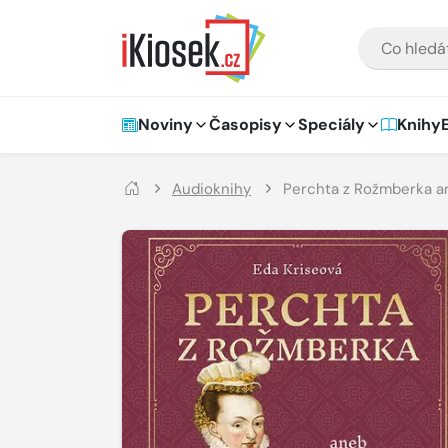
Přejít na hlavní obsah
VYHLEDÁVÁNÍ
Hlavní navigace
Noviny
Časopisy
Speciály
Knihy
Audioknihy
Perchta z Rožmberka an