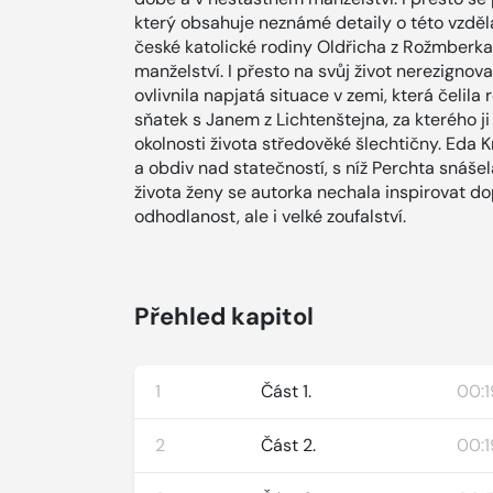
který obsahuje neznámé detaily o této vzděl
české katolické rodiny Oldřicha z Rožmberka
manželství. I přesto na svůj život nerezignoval
ovlivnila napjatá situace v zemi, která čelila 
sňatek s Janem z Lichtenštejna, za kterého ji
okolnosti života středověké šlechtičny. Eda
a obdiv nad statečností, s níž Perchta snášel
života ženy se autorka nechala inspirovat do
odhodlanost, ale i velké zoufalství.
Přehled kapitol
1
Část 1.
00:1
2
Část 2.
00:1