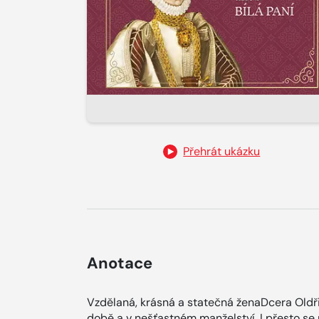
Přehrát ukázku
Anotace
Vzdělaná, krásná a statečná ženaDcera Oldři
době a v nešťastném manželství. I přesto se p