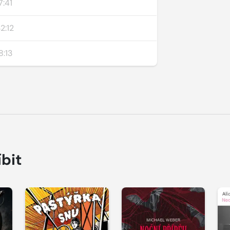
7:41
2:12
8:13
íbit
Přehrát
Přehrát
P
ukázku
ukázku
u