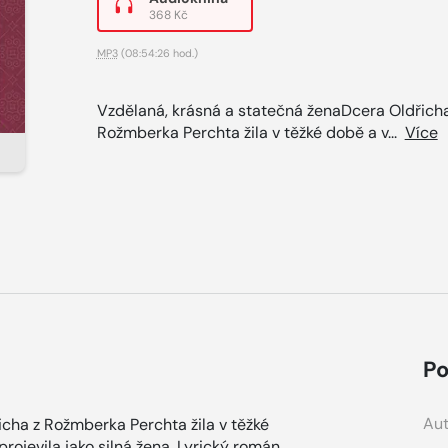
368 Kč
MP3
(08:54:26 hod.)
Vzdělaná, krásná a statečná ženaDcera Oldřicha
Rožmberka Perchta žila v těžké době a v...
Více
Po
Aut
cha z Rožmberka Perchta žila v těžké
rojevila jako silná žena. Lyrický román,