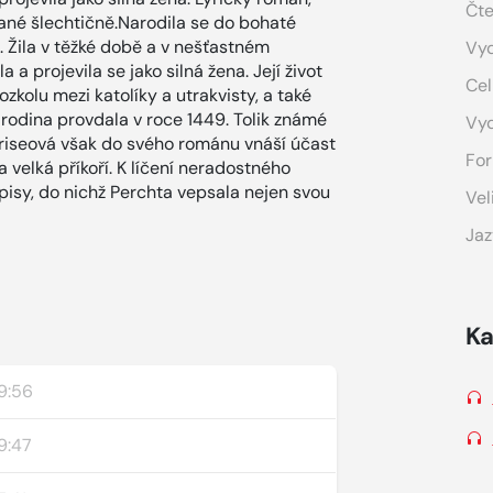
Čte
ané šlechtičně.Narodila se do bohaté
. Žila v těžké době a v nešťastném
Vyd
a a projevila se jako silná žena. Její život
Cel
rozkolu mezi katolíky a utrakvisty, a také
 rodina provdala v roce 1449. Tolik známé
Vy
 Kriseová však do svého románu vnáší účast
For
a velká příkoří. K líčení neradostného
pisy, do nichž Perchta vepsala nejen svou
Vel
Jaz
Ka
9:56
9:47