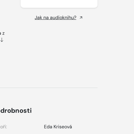
Jak na audioknihu?
 z
drobnosti
oři:
Eda Kriseová