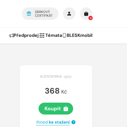
DÁRKOVÝ
CERTIFIKÁT
0
Předprodej
Témata
BLESKmobil
AUDIOKNIHA
(
MP3
)
368
Kč
Koupit
Ihned
ke stažení
?