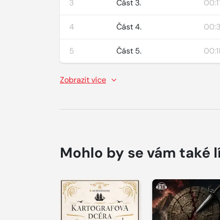
3
Část 3.
00:1
4
Část 4.
00:3
5
Část 5.
00:1
Zobrazit více
Mohlo by se vám také l
Přehrát
Přehrát
ukázku
ukázku