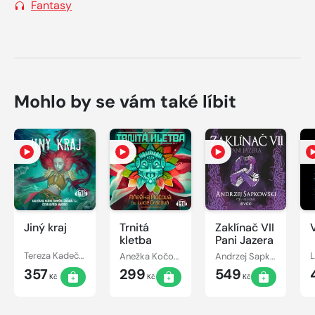
Fantasy
Mohlo by se vám také líbit
Jiný kraj
Trnitá
Zaklínač VII
kletba
Pani Jazera
Tereza Kadečková, Tereza Matoušková
Anežka Kočová
Andrzej Sapkowski
357
299
549
Kč
Kč
Kč