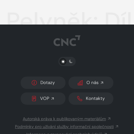
Pelyněk: Díl
PŘEPNOUT SVĚTLÝ/TMAVÝ REŽIM
Dotazy
O nás
VOP
Kontakty
Autorská práva k publikovaným materiálům
Podmínky pro užívání služby informační společnosti