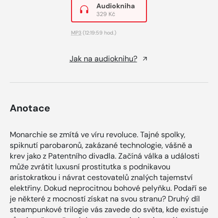
Audiokniha
329 Kč
MP3
(12:19:59 hod.)
Jak na audioknihu?
Anotace
Monarchie se zmítá ve víru revoluce. Tajné spolky,
spiknutí parobaronů, zakázané technologie, vášně a
krev jako z Patentního divadla. Začíná válka a události
může zvrátit luxusní prostitutka s podnikavou
aristokratkou i návrat cestovatelů znalých tajemství
elektřiny. Dokud neprocitnou bohové pelyňku. Podaří se
je některé z mocností získat na svou stranu? Druhý díl
steampunkové trilogie vás zavede do světa, kde existuje