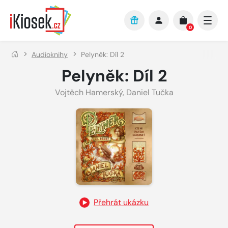
Přejít na hlavní obsah
0
Audioknihy
Pelyněk: Díl 2
Pelyněk: Díl 2
Vojtěch Hamerský
,
Daniel Tučka
Přehrát ukázku