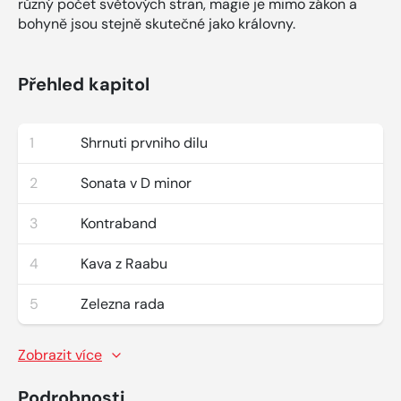
různý počet světových stran, magie je mimo zákon a
bohyně jsou stejně skutečné jako královny.
Přehled kapitol
1
Shrnuti prvniho dilu
2
Sonata v D minor
3
Kontraband
4
Kava z Raabu
5
Zelezna rada
Zobrazit více
Podrobnosti