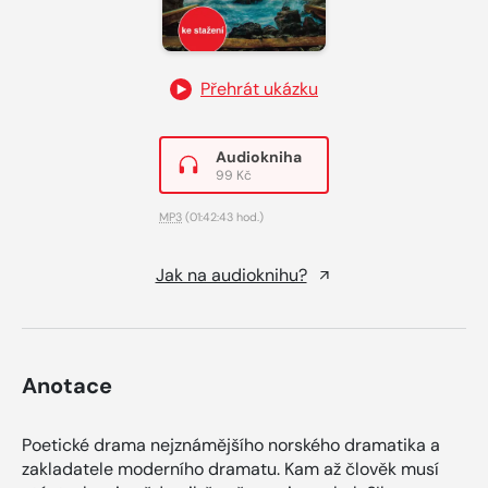
Přehrát ukázku
Audiokniha
99 Kč
MP3
(01:42:43 hod.)
Jak na audioknihu?
Anotace
Poetické drama nejznámějšího norského dramatika a
zakladatele moderního dramatu. Kam až člověk musí