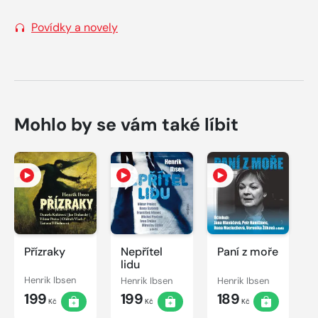
Povídky a novely
Mohlo by se vám také líbit
Přízraky
Nepřítel
Paní z moře
lidu
Henrik Ibsen
Henrik Ibsen
Henrik Ibsen
199
199
189
Kč
Kč
Kč