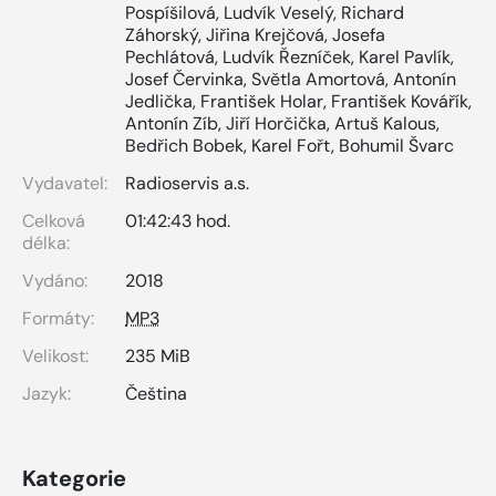
Pospíšilová
,
Ludvík Veselý
,
Richard
Záhorský
,
Jiřina Krejčová
,
Josefa
Pechlátová
,
Ludvík Řezníček
,
Karel Pavlík
,
Josef Červinka
,
Světla Amortová
,
Antonín
Jedlička
,
František Holar
,
František Kovářík
,
Antonín Zíb
,
Jiří Horčička
,
Artuš Kalous
,
Bedřich Bobek
,
Karel Fořt
,
Bohumil Švarc
Vydavatel:
Radioservis a.s.
Celková
01:42:43 hod.
délka:
Vydáno:
2018
Formáty:
MP3
Velikost:
235 MiB
Jazyk:
Čeština
Kategorie