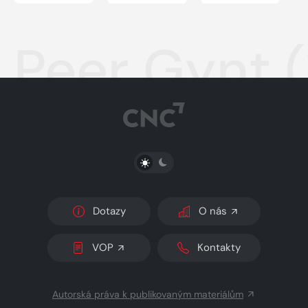
Peer Gynt 
PŘEPNOUT SVĚTLÝ/TMAVÝ REŽIM
Dotazy
O nás
VOP
Kontakty
Autorská práva k publikovaným materiálům