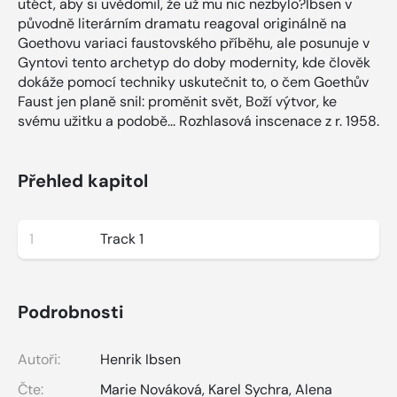
utéct, aby si uvědomil, že už mu nic nezbylo?Ibsen v
původně literárním dramatu reagoval originálně na
Goethovu variaci faustovského příběhu, ale posunuje v
Gyntovi tento archetyp do doby modernity, kde člověk
dokáže pomocí techniky uskutečnit to, o čem Goethův
Faust jen planě snil: proměnit svět, Boží výtvor, ke
svému užitku a podobě... Rozhlasová inscenace z r. 1958.
Přehled kapitol
1
Track 1
Podrobnosti
Autoři:
Henrik Ibsen
Čte:
Marie Nováková
,
Karel Sychra
,
Alena