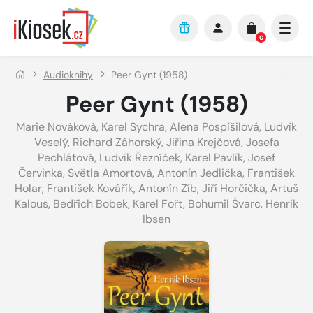
Přejít na hlavní obsah
0
Audioknihy
Peer Gynt (1958)
Peer Gynt (1958)
Marie Nováková
,
Karel Sychra
,
Alena Pospíšilová
,
Ludvík
Veselý
,
Richard Záhorský
,
Jiřina Krejčová
,
Josefa
Pechlátová
,
Ludvík Řezníček
,
Karel Pavlík
,
Josef
Červinka
,
Světla Amortová
,
Antonín Jedlička
,
František
Holar
,
František Kovářík
,
Antonín Zíb
,
Jiří Horčička
,
Artuš
Kalous
,
Bedřich Bobek
,
Karel Fořt
,
Bohumil Švarc
,
Henrik
Ibsen