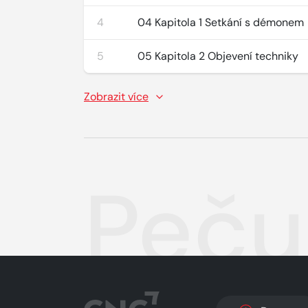
4
04 Kapitola 1 Setkání s démonem
5
05 Kapitola 2 Objevení techniky
Zobrazit více
Peču