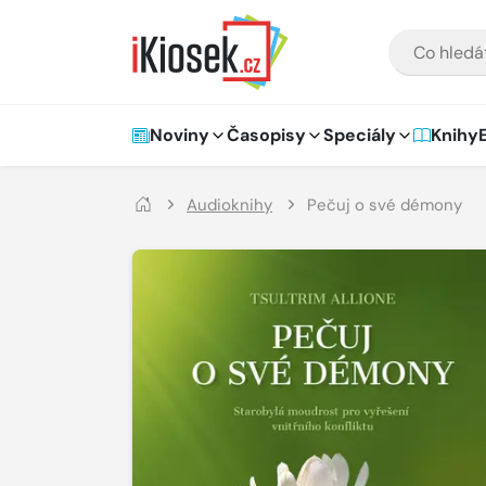
Přejít na hlavní obsah
VYHLEDÁVÁNÍ
Hlavní navigace
Noviny
Časopisy
Speciály
Knihy
Audioknihy
Pečuj o své démony