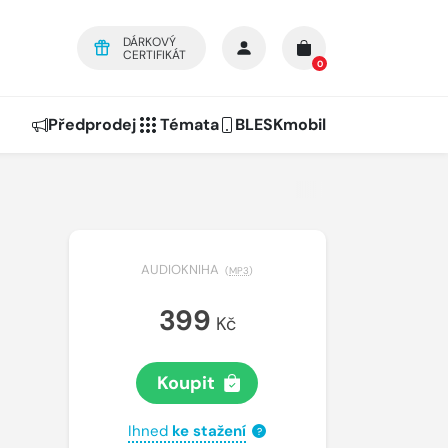
DÁRKOVÝ
CERTIFIKÁT
0
Předprodej
Témata
BLESKmobil
AUDIOKNIHA
(
MP3
)
399
Kč
Koupit
Ihned
ke stažení
?