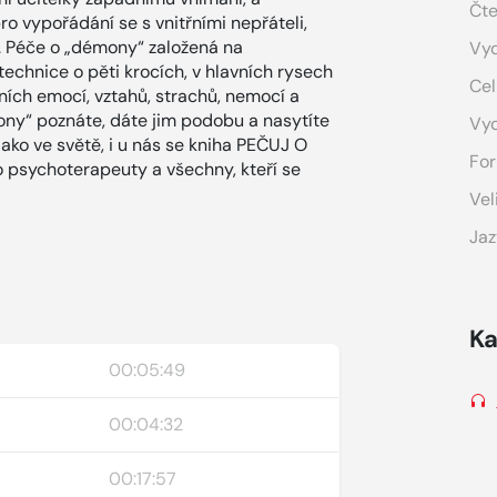
Čte
o vypořádání se s vnitřními nepřáteli,
a. Péče o „démony“ založená na
Vyd
echnice o pěti krocích, v hlavních rysech
Cel
ních emocí, vztahů, strachů, nemocí a
ony“ poznáte, dáte jim podobu a nasytíte
Vy
 jako ve světě, i u nás se kniha PEČUJ O
For
 psychoterapeuty a všechny, kteří se
Vel
Jaz
Ka
00:05:49
00:04:32
00:17:57