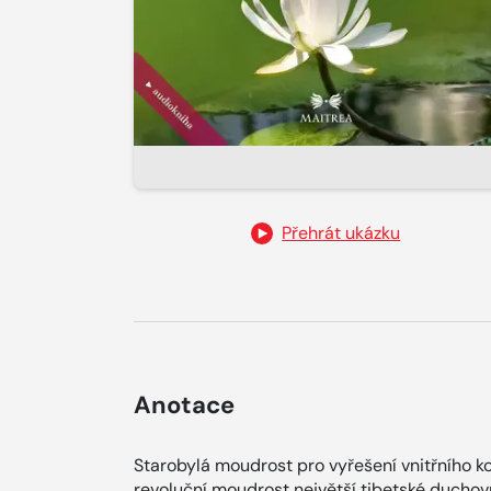
Přehrát ukázku
Anotace
Starobylá moudrost pro vyřešení vnitřního k
revoluční moudrost největší tibetské duchov