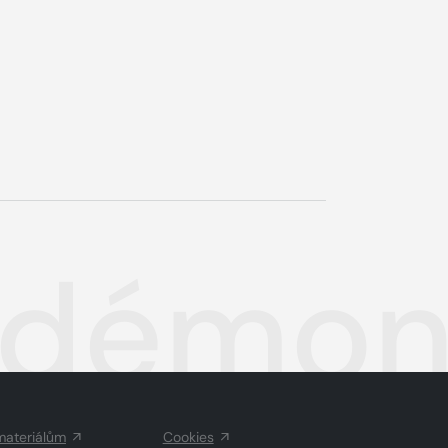
é démo
materiálům
Cookies