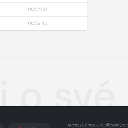
00:27:30
00:29:45
j o sv
Autorská práva k publikovaným 