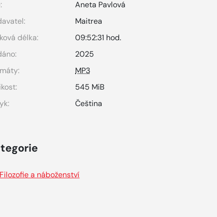
:
Aneta Pavlová
avatel:
Maitrea
ková délka:
09:52:31 hod.
dáno:
2025
máty:
MP3
ikost:
545 MiB
yk:
Čeština
tegorie
Filozofie a náboženství