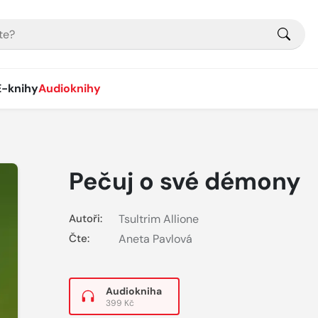
E-knihy
Audioknihy
Pečuj o své démony
Autoři:
Tsultrim Allione
Čte:
Aneta Pavlová
Audiokniha
399 Kč