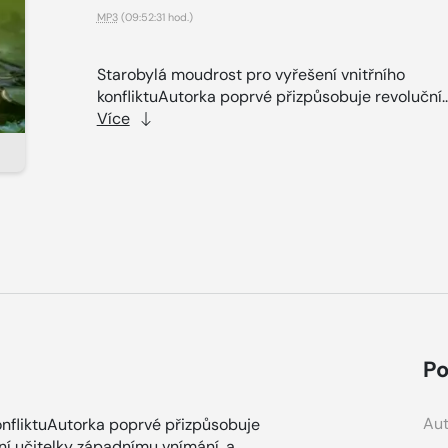
MP3
(09:52:31 hod.)
Starobylá moudrost pro vyřešení vnitřního
konfliktuAutorka poprvé přizpůsobuje revoluční..
Více
Po
Aut
onfliktuAutorka poprvé přizpůsobuje
ní učitelky západnímu vnímání, a