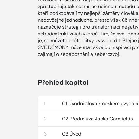
zpřístupňuje tak nesmírně účinnou metodu pr
kteří podkopávají ty nejlepší záměry člověk
neobyčejně jednoduché, přesto však účinné t
naznačuje strategii pro transformaci negativ
sebedestruktivních vzorců. Tím, že své „dém
je, se můžete z této bitvy vysvobodit. Stejně
SVÉ DÉMONY může stát skvělou inspirací pro
zajímají o sebepoznání a seberozvoj.
Přehled kapitol
1
01 Úvodní slovo k českému vydání
2
02 Předmluva Jacka Cornfielda
3
03 Úvod