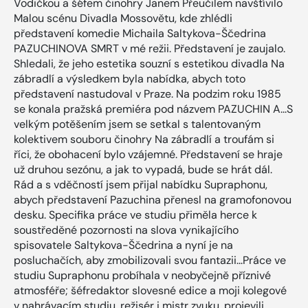
Vodičkou a šéfem činohry Janem Přeučilem navštívilo
Malou scénu Divadla Mossovětu, kde zhlédli
představení komedie Michaila Saltykova-Ščedrina
PAZUCHINOVA SMRT v mé režii. Představení je zaujalo.
Shledali, že jeho estetika souzní s estetikou divadla Na
zábradlí a výsledkem byla nabídka, abych toto
představení nastudoval v Praze. Na podzim roku 1985
se konala pražská premiéra pod názvem PAZUCHIN A...S
velkým potěšením jsem se setkal s talentovaným
kolektivem souboru činohry Na zábradlí a troufám si
říci, že obohacení bylo vzájemné. Představení se hraje
už druhou sezónu, a jak to vypadá, bude se hrát dál.
Rád a s vděčností jsem přijal nabídku Supraphonu,
abych představení Pazuchina přenesl na gramofonovou
desku. Specifika práce ve studiu přiměla herce k
soustředěné pozornosti na slova vynikajícího
spisovatele Saltykova-Ščedrina a nyní je na
posluchačích, aby zmobilizovali svou fantazii...Práce ve
studiu Supraphonu probíhala v neobyčejně příznivé
atmosféře; šéfredaktor slovesné edice a moji kolegové
v nahrávacím studiu, režisér i mistr zvuku, projevili