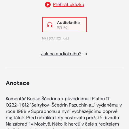
Přehrát ukázku
Audiokniha
189 Kč
MP3
(01:41:02 hod.)
Jak na audioknihu?
Anotace
Komentář Borise Ščedrina k původnímu LP albu 11
0222-1 812 "Saltykov-Ščedrin Pazuchin a..." vydanému v
roce 1988 v Supraphonu a nyní vycházejícímu poprvé
digitálně: Před několika lety hostovalo pražské divadlo
Na zábradlí v Moskvě. Několik herců v čele s ředitelem