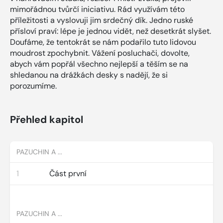
mimořádnou tvůrčí iniciativu. Rád využívám této
příležitosti a vyslovuji jim srdečný dík. Jedno ruské
přísloví praví: lépe je jednou vidět, než desetkrát slyšet.
Doufáme, že tentokrát se nám podařilo tuto lidovou
moudrost zpochybnit. Vážení posluchači, dovolte,
abych vám popřál všechno nejlepší a těším se na
shledanou na drážkách desky s nadějí, že si
porozumíme.
Přehled kapitol
PAZUCHIN A ...
1
Část první
PAZUCHIN A ...