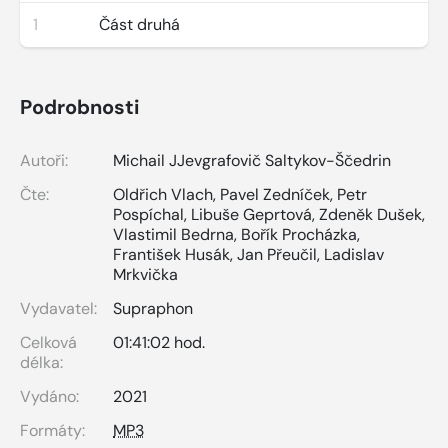
1
Část druhá
Podrobnosti
Autoři:
Michail JJevgrafovič Saltykov-Ščedrin
Čte:
Oldřich Vlach
,
Pavel Zedníček
,
Petr
Pospíchal
,
Libuše Geprtová
,
Zdeněk Dušek
,
Vlastimil Bedrna
,
Bořík Procházka
,
František Husák
,
Jan Přeučil
,
Ladislav
Mrkvička
Vydavatel:
Supraphon
Celková
01:41:02 hod.
délka:
Vydáno:
2021
Formáty:
MP3