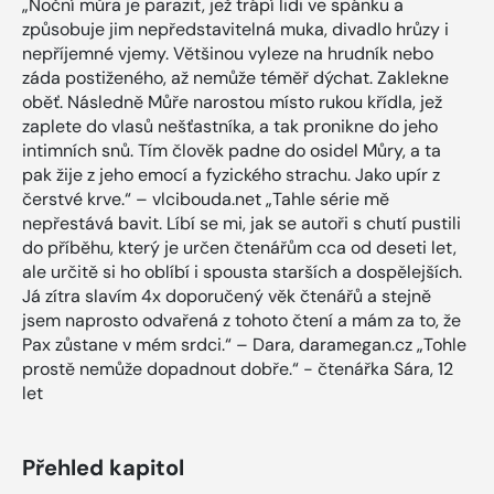
„Noční můra je parazit, jež trápí lidi ve spánku a
způsobuje jim nepředstavitelná muka, divadlo hrůzy i
nepříjemné vjemy. Většinou vyleze na hrudník nebo
záda postiženého, až nemůže téměř dýchat. Zaklekne
oběť. Následně Můře narostou místo rukou křídla, jež
zaplete do vlasů nešťastníka, a tak pronikne do jeho
intimních snů. Tím člověk padne do osidel Můry, a ta
pak žije z jeho emocí a fyzického strachu. Jako upír z
čerstvé krve.“ – vlcibouda.net „Tahle série mě
nepřestává bavit. Líbí se mi, jak se autoři s chutí pustili
do příběhu, který je určen čtenářům cca od deseti let,
ale určitě si ho oblíbí i spousta starších a dospělejších.
Já zítra slavím 4x doporučený věk čtenářů a stejně
jsem naprosto odvařená z tohoto čtení a mám za to, že
Pax zůstane v mém srdci.“ – Dara, daramegan.cz „Tohle
prostě nemůže dopadnout dobře.“ - čtenářka Sára, 12
let
Přehled kapitol