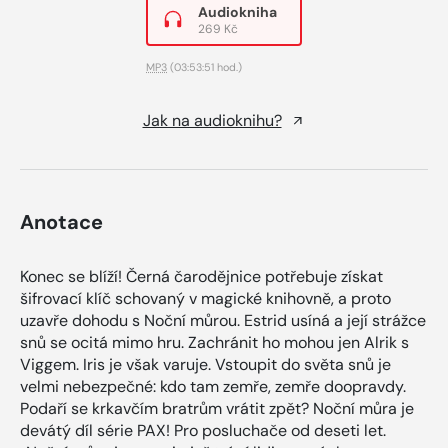
Audiokniha
269 Kč
MP3
(03:53:51 hod.)
Jak na audioknihu?
Anotace
Konec se blíží! Černá čarodějnice potřebuje získat
šifrovací klíč schovaný v magické knihovně, a proto
uzavře dohodu s Noční můrou. Estrid usíná a její strážce
snů se ocitá mimo hru. Zachránit ho mohou jen Alrik s
Viggem. Iris je však varuje. Vstoupit do světa snů je
velmi nebezpečné: kdo tam zemře, zemře doopravdy.
Podaří se krkavčím bratrům vrátit zpět? Noční můra je
devátý díl série PAX! Pro posluchače od deseti let.