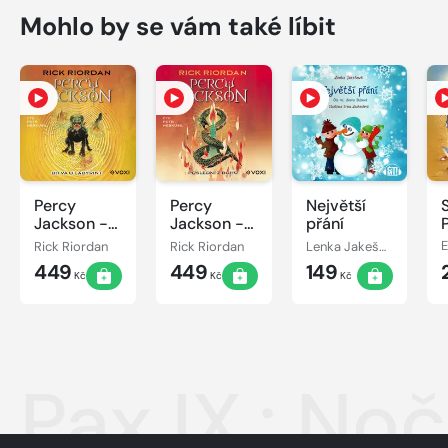
Mohlo by se vám také líbit
Percy
Percy
Největší
Jackson -
Jackson -
přání
Bitva o
Poslední z
Rick Riordan
Rick Riordan
Lenka Jakešová
labyrint
bohů
449
449
149
Kč
Kč
Kč
Pax IX.: No