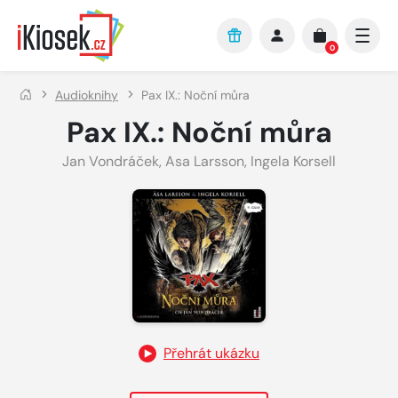
Přejít na hlavní obsah
0
Audioknihy
Pax IX.: Noční můra
Pax IX.: Noční můra
Jan Vondráček
,
Asa Larsson
,
Ingela Korsell
Přehrát ukázku