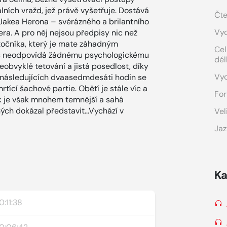
tálních vražd, jež právě vyšetřuje. Dostává
Čte
Jakea Herona – svérázného a brilantního
Vyd
ra. A pro něj nejsou předpisy nic než
očníka, který je mate záhadným
Cel
víc neodpovídá žádnému psychologickému
dél
neobvyklé tetování a jistá posedlost, díky
Vy
m následujících dvaasedmdesáti hodin se
ící šachové partie. Obětí je stále víc a
For
ik je však mnohem temnější a sahá
ných dokázal představit…Vychází v
Vel
Jaz
Ka
0:11:38