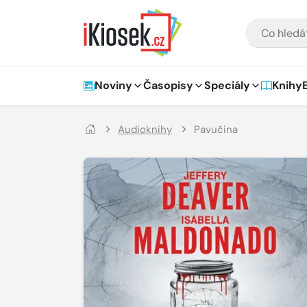
Přejít na hlavní obsah
VYHLEDÁVÁNÍ
Hlavní navigace
Noviny
Časopisy
Speciály
Knihy
Audioknihy
Pavučina