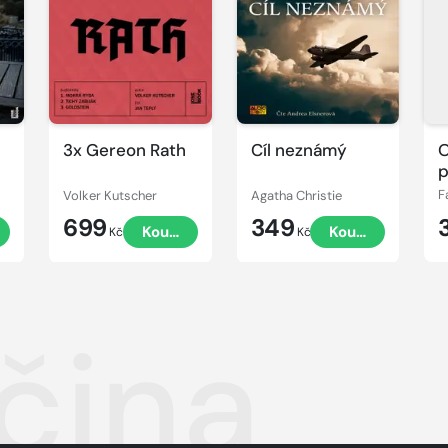
ukázku
ukázku
u
3x Gereon Rath
Cíl neznámý
p
Volker Kutscher
Agatha Christie
F
699
349
t
Koupit
Koupit
Kč
Kč
čina