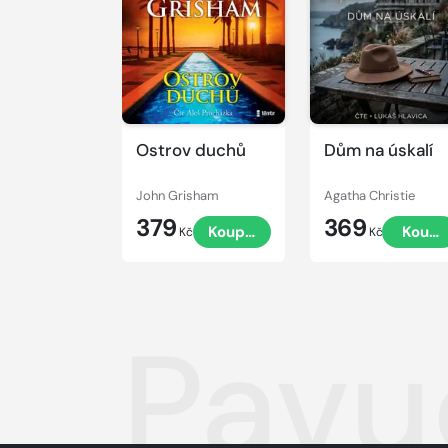
ukázku
ukázku
Ostrov duchů
Dům na úskalí
John Grisham
Agatha Christie
379
369
Koupit
Koupi
Kč
Kč
Pavu