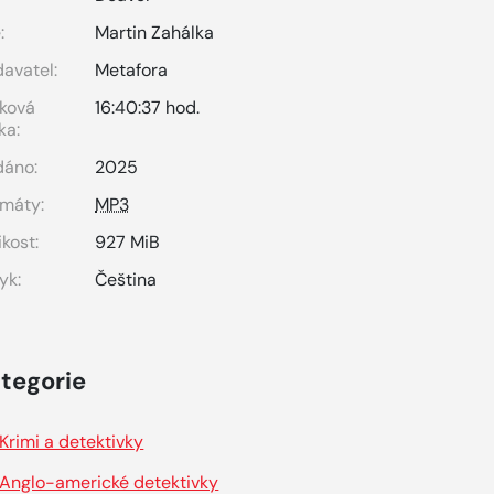
:
Martin Zahálka
avatel:
Metafora
ková
16:40:37 hod.
ka:
dáno:
2025
máty:
MP3
ikost:
927 MiB
yk:
Čeština
tegorie
Krimi a detektivky
Anglo-americké detektivky