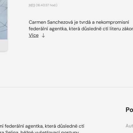
MP3
(16:40:37 hod.)
Carmen Sanchezová je tvrdá a nekompromisní
federální agentka, která důsledně ctí literu zákon
Více
Po
Aut
 federální agentka, která důsledně ctí
tra Selina, běžné vyšetřovací postupy