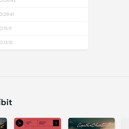
0:06:42
0:29:41
0:15:11
0:13:15
íbit
Přehrát
Přehrát
P