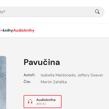
E-knihy
Audioknihy
Pavučina
Autoři:
Isabella Maldonado
,
Jeffery Deaver
Čte:
Martin Zahálka
Audiokniha
499 Kč