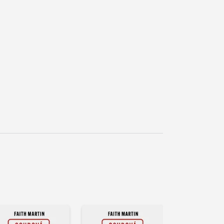
řehrát