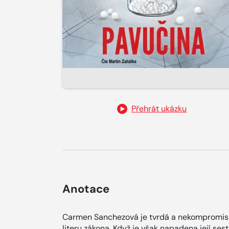
Přehrát ukázku
Anotace
Carmen Sanchezová je tvrdá a nekompromisní
literu zákona. Když je však napadena její ses