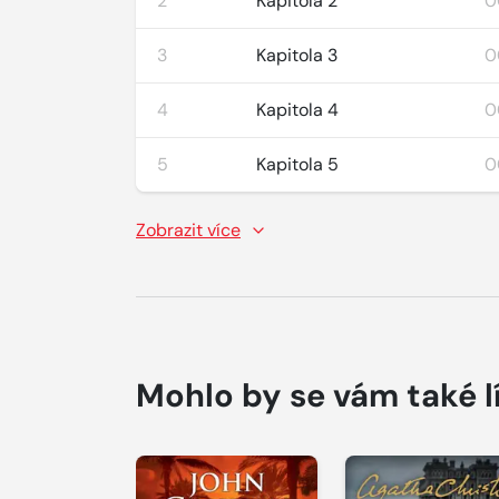
2
Kapitola 2
0
3
Kapitola 3
0
4
Kapitola 4
0
5
Kapitola 5
0
Zobrazit více
Mohlo by se vám také l
Přehrát
Přehrát