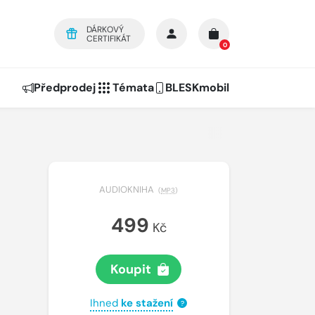
DÁRKOVÝ
CERTIFIKÁT
0
Předprodej
Témata
BLESKmobil
AUDIOKNIHA
(
MP3
)
499
Kč
Koupit
Ihned
ke stažení
?