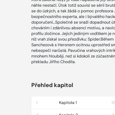
náhle nestačí. Útok totiž souvisí se sérií bru
se do úzkých, a tak žádá o pomoc profesora 
bezpečnostního experta, ale i bývalého hacke
doporučení…Společně se snaží dopadnout út
chováním i zdánlivou absencí motivu, a na
profilu zločince. Jejich jediným vodítkem je 
níž vrah získal svou přezdívku: Spider.Běhe
Sanchezová s Heronem ocitnou uprostřed smrt
nebezpečí narůstá. Pavučina vrahových intr
mnohem hlouběji, než si kdokoli ze zúčastně
překladu Jiřího Chodila.
Přehled kapitol
1
Kapitola 1
0