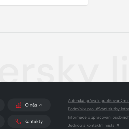
ersky l
Autorská práva k publikovaným 
O nás
Podmínky pro užívání služby info
Informace o zpracování osobníc
Kontakty
Jednotná kontaktní místa