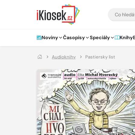
Přejít na hlavní obsah
VYHLEDÁVÁNÍ
Hlavní navigace
Noviny
Časopisy
Speciály
Knihy
Audioknihy
Pastiersky list