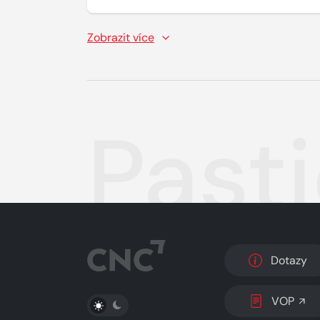
Zobrazit více
Pasti
Dotazy
PŘEPNOUT SVĚTLÝ/TMAVÝ REŽIM
VOP