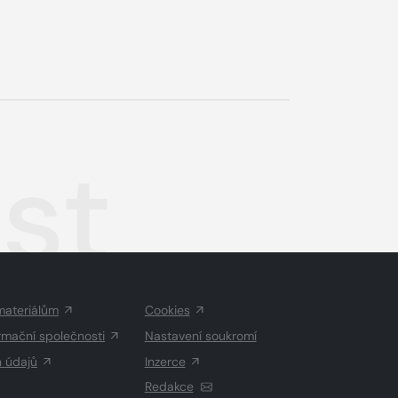
ist
materiálům
Cookies
rmační společnosti
Nastavení soukromí
h údajů
Inzerce
Redakce