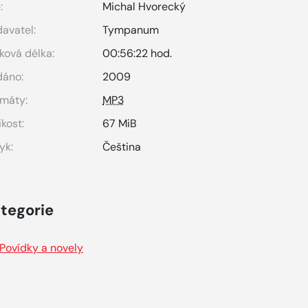
:
Michal Hvorecký
avatel:
Tympanum
ková délka:
00:56:22 hod.
dáno:
2009
máty:
MP3
ikost:
67 MiB
yk:
Čeština
tegorie
Povídky a novely