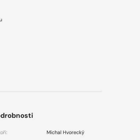
u
.
drobnosti
oři:
Michal Hvorecký