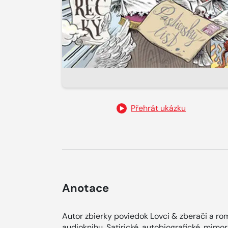
Přehrát ukázku
Anotace
Autor zbierky poviedok Lovci & zberači a ro
audioknihu. Satirické, autobiografické, mimor