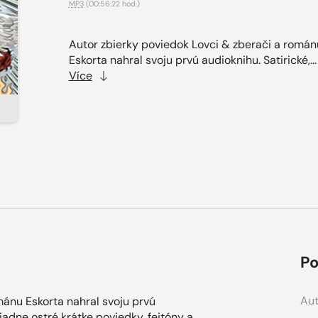
MP3
(00:56:22 hod.)
Autor zbierky poviedok Lovci & zberači a román
Eskorta nahral svoju prvú audioknihu. Satirické,..
Více
Po
Aut
mánu Eskorta nahral svoju prvú
iadne ostré krátke poviedky, fejtóny a