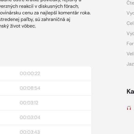
Čte
roverzných reakcií v diskusných fórach,
ovinársku cenu za najlepší komentár roka.
Vyd
stredenej paľby, sú zahraničná aj
Cel
nský život vôbec.
Vy
For
Vel
Jaz
00:00:22
00:06:54
Ka
00:03:12
00:03:04
00:03:43