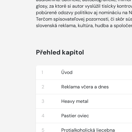
glosy, za ktoré si autor vyslúžil tisícky kont
pobúrené odozvy politikov aj nomináciu na N
Terčom spisovateľovej pozornosti, či skôr sú
slovenská reklama, kultúra, hudba a spoloče
Přehled kapitol
1
Úvod
2
Reklama včera a dnes
3
Heavy metal
4
Pastier oviec
5
Protialkoholická liecebna