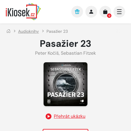
Přejít na hlavní obsah
0
Audioknihy
Pasažier 23
Pasažier 23
Peter Kočiš
,
Sebastian Fitzek
Přehrát ukázku