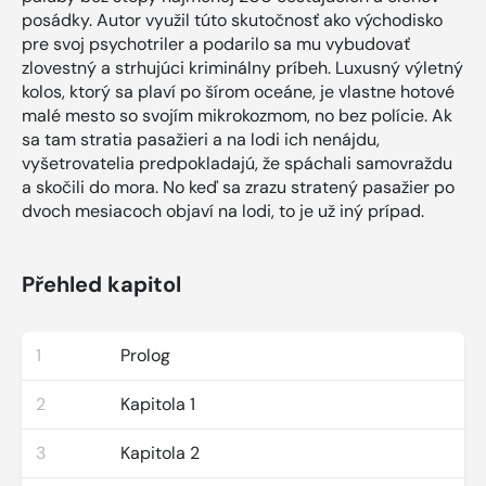
posádky. Autor využil túto skutočnosť ako východisko
pre svoj psychotriler a podarilo sa mu vybudovať
zlovestný a strhujúci kriminálny príbeh. Luxusný výletný
kolos, ktorý sa plaví po šírom oceáne, je vlastne hotové
malé mesto so svojím mikrokozmom, no bez polície. Ak
sa tam stratia pasažieri a na lodi ich nenájdu,
vyšetrovatelia predpokladajú, že spáchali samovraždu
a skočili do mora. No keď sa zrazu stratený pasažier po
dvoch mesiacoch objaví na lodi, to je už iný prípad.
Přehled kapitol
1
Prolog
2
Kapitola 1
3
Kapitola 2