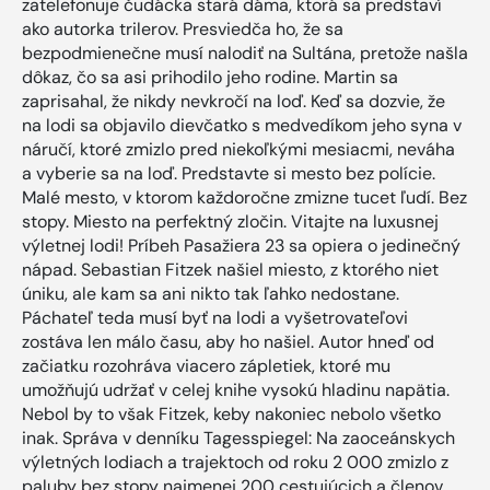
zatelefonuje čudácka stará dáma, ktorá sa predstaví
ako autorka trilerov. Presviedča ho, že sa
bezpodmienečne musí nalodiť na Sultána, pretože našla
dôkaz, čo sa asi prihodilo jeho rodine. Martin sa
zaprisahal, že nikdy nevkročí na loď. Keď sa dozvie, že
na lodi sa objavilo dievčatko s medvedíkom jeho syna v
náručí, ktoré zmizlo pred niekoľkými mesiacmi, neváha
a vyberie sa na loď. Predstavte si mesto bez polície.
Malé mesto, v ktorom každoročne zmizne tucet ľudí. Bez
stopy. Miesto na perfektný zločin. Vitajte na luxusnej
výletnej lodi! Príbeh Pasažiera 23 sa opiera o jedinečný
nápad. Sebastian Fitzek našiel miesto, z ktorého niet
úniku, ale kam sa ani nikto tak ľahko nedostane.
Páchateľ teda musí byť na lodi a vyšetrovateľovi
zostáva len málo času, aby ho našiel. Autor hneď od
začiatku rozohráva viacero zápletiek, ktoré mu
umožňujú udržať v celej knihe vysokú hladinu napätia.
Nebol by to však Fitzek, keby nakoniec nebolo všetko
inak. Správa v denníku Tagesspiegel: Na zaoceánskych
výletných lodiach a trajektoch od roku 2 000 zmizlo z
paluby bez stopy najmenej 200 cestujúcich a členov