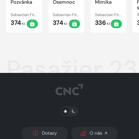
Pozvánka
Osemnoc
Mimika
Sebastian Fitzek
Sebastian Fitzek
Sebastian Fitzek
374
374
336
Kč
Kč
Kč
Pasažier 23
PŘEPNOUT SVĚTLÝ/TMAVÝ REŽIM
Dotazy
O nás