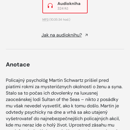
Audiokniha
324 Kč
MP3
(10:35:34 hod.)
Jak na audioknihu?
Anotace
Policajný psychológ Martin Schwartz prišiel pred
piatimi rokmi za mysterióznych okolností o ženu a syna.
Stalo sa to počas ich dovolenky na luxusnej
zaoceánskej lodi Sultan of the Seas – nikto z posádky
mu však nevedel vysvetliť, ako k tomu došlo. Martin je
odvtedy psychicky na dne a vrhá sa ako utajený
vyšetrovateľ do najnebezpečnejších policajných akcií,
kde mu neraz ide o holý život. Uprostred zásahu mu