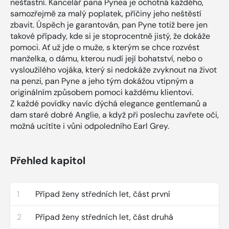
nešťastní. Kancelář pana Pynea je ochotná každého,
samozřejmě za malý poplatek, příčiny jeho neštěstí
zbavit. Úspěch je garantován, pan Pyne totiž bere jen
takové případy, kde si je stoprocentně jistý, že dokáže
pomoci. Ať už jde o muže, s kterým se chce rozvést
manželka, o dámu, kterou nudí její bohatství, nebo o
vysloužilého vojáka, který si nedokáže zvyknout na život
na penzi, pan Pyne a jeho tým dokážou vtipným a
originálním způsobem pomoci každému klientovi.
Z každé povídky navíc dýchá elegance gentlemanů a
dam staré dobré Anglie, a když při poslechu zavřete oči,
možná ucítíte i vůni odpoledního Earl Grey.
Přehled kapitol
1
Případ ženy středních let, část první
2
Případ ženy středních let, část druhá