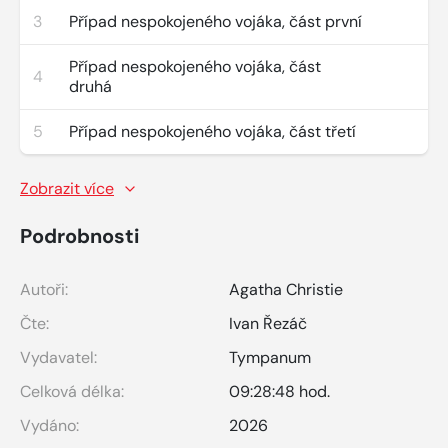
3
Případ nespokojeného vojáka, část první
Případ nespokojeného vojáka, část
4
druhá
5
Případ nespokojeného vojáka, část třetí
Zobrazit více
Podrobnosti
Autoři:
Agatha Christie
Čte:
Ivan Řezáč
Vydavatel:
Tympanum
Celková délka:
09:28:48 hod.
Vydáno:
2026