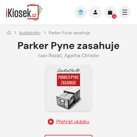
Přejít na hlavní obsah
0
Audioknihy
Parker Pyne zasahuje
Parker Pyne zasahuje
Ivan Řezáč
,
Agatha Christie
Přehrát ukázku