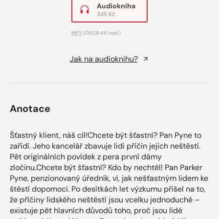
Audiokniha
345 Kč
MP3
(09:28:48 hod.)
Jak na audioknihu?
Anotace
Šťastný klient, náš cíl!Chcete být šťastní? Pan Pyne to
zařídí. Jeho kancelář zbavuje lidi příčin jejich neštěstí.
Pět originálních povídek z pera první dámy
zločinu.Chcete být šťastní? Kdo by nechtěl! Pan Parker
Pyne, penzionovaný úředník, ví, jak nešťastným lidem ke
štěstí dopomoci. Po desítkách let výzkumu přišel na to,
že příčiny lidského neštěstí jsou vcelku jednoduché –
existuje pět hlavních důvodů toho, proč jsou lidé