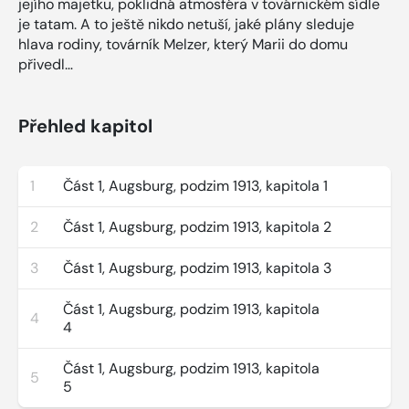
jejího majetku, poklidná atmosféra v továrnickém sídle
je tatam. A to ještě nikdo netuší, jaké plány sleduje
hlava rodiny, továrník Melzer, který Marii do domu
přivedl…
Přehled kapitol
1
Část 1, Augsburg, podzim 1913, kapitola 1
2
Část 1, Augsburg, podzim 1913, kapitola 2
3
Část 1, Augsburg, podzim 1913, kapitola 3
Část 1, Augsburg, podzim 1913, kapitola
4
4
Část 1, Augsburg, podzim 1913, kapitola
5
5