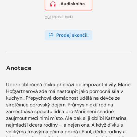
Audiokniha
MP3
(20:16:31 hod.)
Prodej skončil.
Anotace
Uboze oblečená dívka přichází do impozantní vily. Marie
Hofgartnerová zde má nastoupit jako pomocná síla v
kuchyni. Přepychová domácnost udělá na děvče ze
sirotčince obrovský dojem. Průmyslnická rodina
zaměstnává spoustu lidí a pro Marii není snadné
zaujmout mezi nimi místo. Ale pak si ji oblíbí Katharina,
nejmladší dcera rodiny – a nejen ona. A když dívku s
velikýma tmavýma očima pozná i Paul, dědic rodiny a