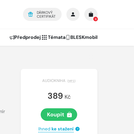
DÁRKOVÝ
CERTIFIKÁT
0
Předprodej
Témata
BLESKmobil
AUDIOKNIHA
(
MP3
)
389
Kč
mír
Koupit
Ihned
ke stažení
?