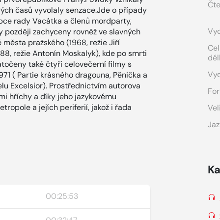
Čte
arých časů vyvolaly senzace.Jde o případy
upce rady Vacátka a členů mordparty,
Vyd
ly později zachyceny rovněž ve slavných
é města pražského (1968, režie Jiří
Cel
8, režie Antonín Moskalyk), kde po smrti
dél
točeny také čtyři celovečerní filmy s
Vy
971 ( Partie krásného dragouna, Pěnička a
elu Excelsior). Prostřednictvím autorova
For
mi hříchy a díky jeho jazykovému
ropole a jejích periferií, jakož i řada
Vel
Jaz
Ka
00:25:53