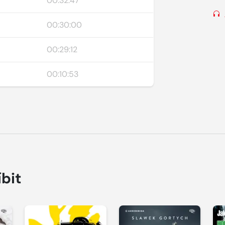
00:32:47
00:30:00
00:29:12
00:10:53
íbit
Přehrát
Přehrát
P