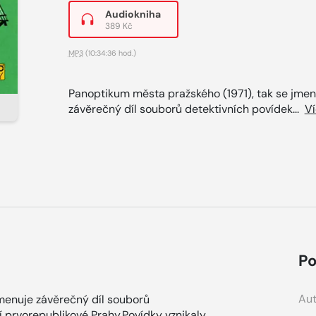
Audiokniha
389 Kč
MP3
(10:34:36 hod.)
Panoptikum města pražského (1971), tak se jmen
závěrečný díl souborů detektivních povídek...
V
Po
Aut
menuje závěrečný díl souborů
í prvorepublikové Prahy.Povídky vznikaly