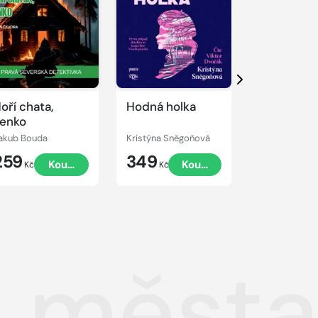
kázku
Přehrát
Přehrát
ukázku
ukázku
Další
oří chata,
Hodná holka
Príbeh det
enko
akub Bouda
Kristýna Sněgoňová
259
349
324
Koupit
Koupit
Kč
Kč
Kč
 města