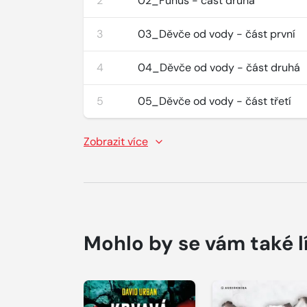
2
02_Funus - část druhá
3
03_Děvče od vody - část první
4
04_Děvče od vody - část druhá
5
05_Děvče od vody - část třetí
Zobrazit více
Mohlo by se vám také l
Přehrát
Přehrát