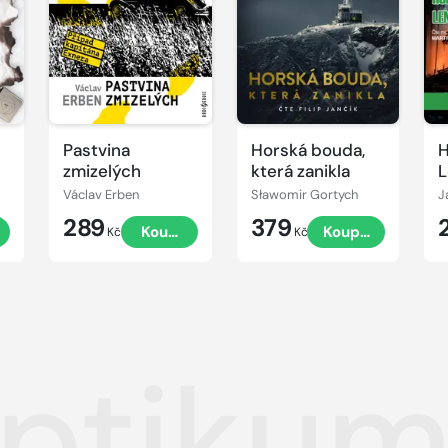
ukázku
ukázku
u
Pastvina
Horská bouda,
H
zmizelých
která zanikla
L
Václav Erben
Sławomir Gortych
J
289
379
t
Koupit
Koupit
Kč
Kč
ptikum