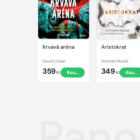
ukázku
ukázku
Krvavá aréna
Aristokrat
David Urban
Antonín Mazáč
359
349
Koupit
Koupi
Kč
Kč
Pano