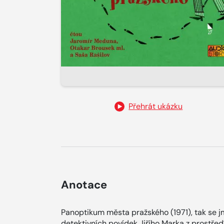
Přehrát ukázku
Anotace
Panoptikum města pražského (1971), tak se j
detektivních povídek Jiřího Marka z prostřed