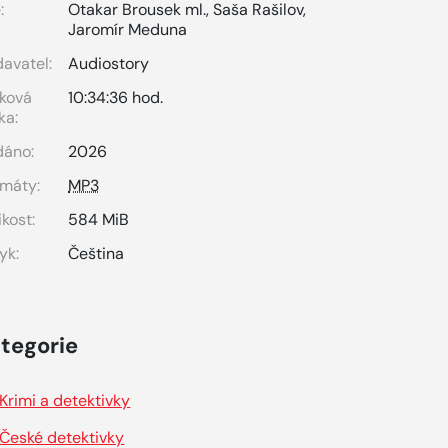
:
Otakar Brousek ml.
,
Saša Rašilov
,
Jaromír Meduna
avatel:
Audiostory
ková
10:34:36 hod.
ka:
dáno:
2026
máty:
MP3
ikost:
584 MiB
yk:
Čeština
tegorie
Krimi a detektivky
České detektivky