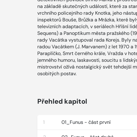
na základě skutečných událostí, které za st
vrchního policejního rady Knotka, jeho nást
inspektorů Bouše, Brůžka a Mrázka, které by
televizních adaptacích, v seriálech Hříšní lid
Sequens) a Panoptikum města pražského (198
rady Vacátka vystupoval rada Korejs. Byly na
radou Vacátkem (J. Marvanem) z let 1970 a 1
Paraplíčko, Smrt černého krále, Vražda v hot
jemného humoru, laskavosti, soucitu s lidský
mistrovství ožívá nostalgický svět tehdejší met
osobitých postav.
Přehled kapitol
1
01_Funus - část první