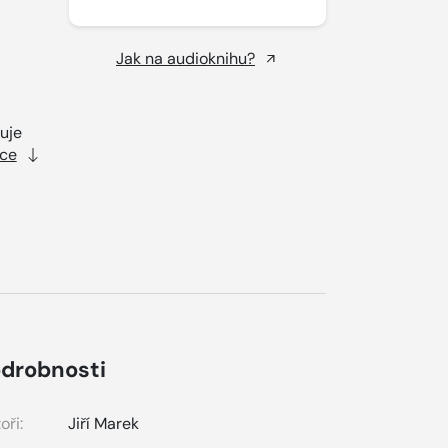
Jak na audioknihu?
uje
íce
drobnosti
oři:
Jiří Marek