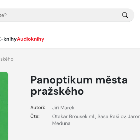
E-knihy
Audioknihy
žského
Panoptikum města
pražského
Autoři:
Jiří Marek
Čte:
Otakar Brousek ml.
,
Saša Rašilov
,
Jaro
Meduna