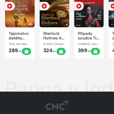
Tajomstvo
Sherlock
Případy
zlatého
Holmes 4:
soudce Ti:
pokladu
Spomienky
Smrt ve
Tina Van der Holland
Arthur Conan Doyle
Frédéric Lenormand
C
na
vrbové
289
324
399
Sherlocka
čtvrti
Kč
Kč
Kč
Holmesa
Panna v le