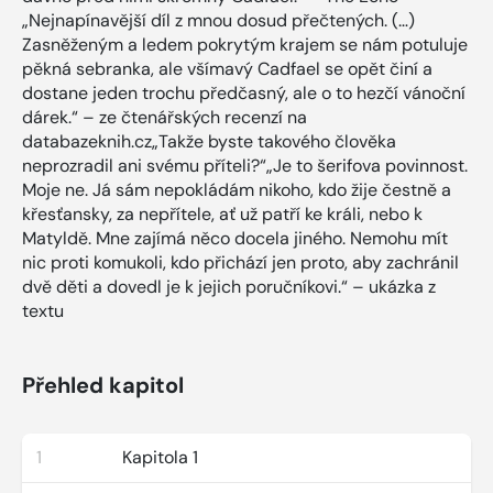
„Nejnapínavější díl z mnou dosud přečtených. (…)
Zasněženým a ledem pokrytým krajem se nám potuluje
pěkná sebranka, ale všímavý Cadfael se opět činí a
dostane jeden trochu předčasný, ale o to hezčí vánoční
dárek.“ – ze čtenářských recenzí na
databazeknih.cz„Takže byste takového člověka
neprozradil ani svému příteli?“„Je to šerifova povinnost.
Moje ne. Já sám nepokládám nikoho, kdo žije čestně a
křesťansky, za nepřítele, ať už patří ke králi, nebo k
Matyldě. Mne zajímá něco docela jiného. Nemohu mít
nic proti komukoli, kdo přichází jen proto, aby zachránil
dvě děti a dovedl je k jejich poručníkovi.“ – ukázka z
textu
Přehled kapitol
1
Kapitola 1