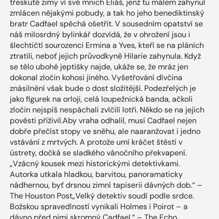
třeskuté zimy ví své mnich Eliáš, jenž tu málem zahynul
zmlácen nějakými pobudy, a tak ho jeho benediktinský
bratr Cadfael spěchá ošetřit. V sousedním opatství se
náš milosrdný bylinkář dozvídá, že v ohrožení jsou i
šlechtičtí sourozenci Ermina a Yves, kteří se na pláních
ztratili, neboť jejich průvodkyně Hilarie zahynula. Když
se tělo ubohé jeptišky najde, ukáže se, že mráz jen
dokonal zločin kohosi jiného. Vyšetřování dívčina
znásilnění však bude o dost složitější. Podezřelých je
jako figurek na orloji, celá loupežnická banda, ačkoli
zločin nejspíš nespáchali zvlčilí lotři. Někdo se na jejich
pověsti přiživil.Aby vraha odhalil, musí Cadfael nejen
dobře přečíst stopy ve sněhu, ale naaranžovat i jedno
vstávání z mrtvých. A protože umí kráčet štěstí v
ústrety, dočká se sladkého vánočního překvapení.
„Vzácný kousek mezi historickými detektivkami.
Autorka utkala hladkou, barvitou, panoramaticky
nádhernou, byť drsnou zimní tapiserii dávných dob.“ –
The Houston Post„Velký detektiv soudí podle srdce.
Božskou spravedlností vynikali Holmes i Poirot – a
dávno před nimi skromný Cadfael.“ – The Echo