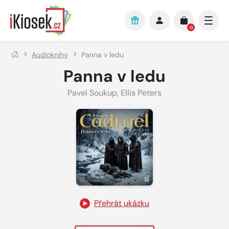
Přejít na hlavní obsah
0
Audioknihy
Panna v ledu
Panna v ledu
Pavel Soukup
,
Ellis Peters
Přehrát ukázku