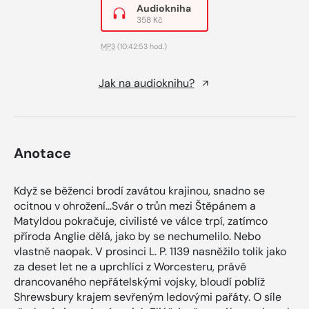
Audiokniha
358 Kč
MP3
(10:42:53 hod.)
Jak na audioknihu?
Anotace
Když se běženci brodí zavátou krajinou, snadno se
ocitnou v ohrožení…Svár o trůn mezi Štěpánem a
Matyldou pokračuje, civilisté ve válce trpí, zatímco
příroda Anglie dělá, jako by se nechumelilo. Nebo
vlastně naopak. V prosinci L. P. 1139 nasněžilo tolik jako
za deset let ne a uprchlíci z Worcesteru, právě
drancovaného nepřátelskými vojsky, bloudí poblíž
Shrewsbury krajem sevřeným ledovými pařáty. O síle