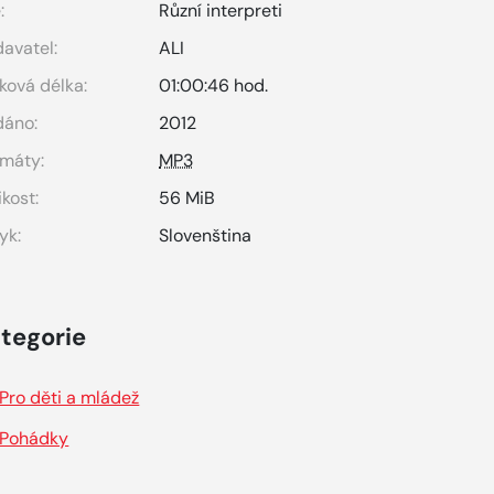
:
Různí interpreti
avatel:
ALI
ková délka:
01:00:46 hod.
dáno:
2012
máty:
MP3
ikost:
56 MiB
yk:
Slovenština
tegorie
Pro děti a mládež
Pohádky