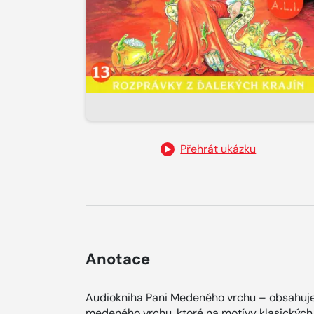
Přehrát ukázku
Anotace
Audiokniha Pani Medeného vrchu – obsahuje 
medeného vrchu, ktoré na motívy klasických