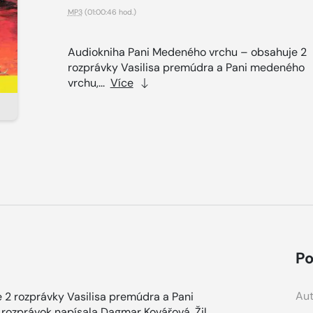
MP3
(01:00:46 hod.)
Audiokniha Pani Medeného vrchu – obsahuje 2
rozprávky Vasilisa premúdra a Pani medeného
vrchu,...
Více
Po
Aut
2 rozprávky Vasilisa premúdra a Pani
 rozprávok napísala Dagmar Kovářová. Žil