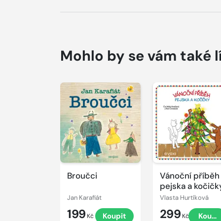
Mohlo by se vám také l
Přehrát
Přehrát
ukázku
ukázku
Broučci
Vánoční příběh
pejska a kočičk
Jan Karafiát
Vlasta Hurtíková
199
299
Koupit
Koupi
Kč
Kč