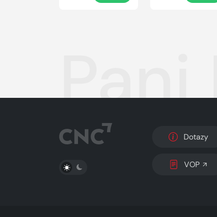
Pani
Dotazy
PŘEPNOUT SVĚTLÝ/TMAVÝ REŽIM
VOP