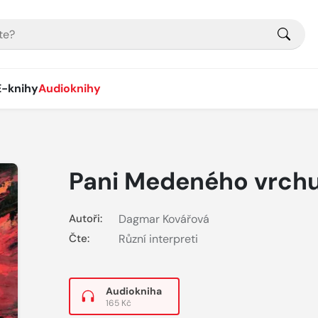
E-knihy
Audioknihy
Pani Medeného vrch
Autoři:
Dagmar Kovářová
Čte:
Různí interpreti
Audiokniha
165 Kč