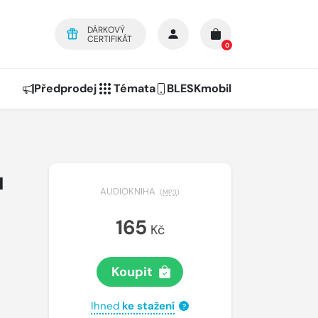
DÁRKOVÝ
CERTIFIKÁT
0
Předprodej
Témata
BLESKmobil
u
AUDIOKNIHA
(
MP3
)
165
Kč
Koupit
Ihned
ke stažení
?