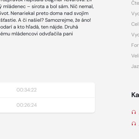
Čte
 mládenec – sirota a bol sám. Nič nemal,
ivot. Nenariekal preto doma nad svojím
Vyd
šťastie. A či našiel? Samozrejme, že áno!
Cel
odarí a kto hľadá, ten nájde. Druhá
inému mládencovi odvďačila pani
Vy
For
Vel
Jaz
00:34:22
Ka
00:26:24