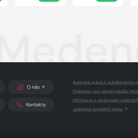
 Meden
Autorská práva k publikovaným 
O nás
Podmínky pro užívání služby info
Informace o zpracování osobníc
Kontakty
Jednotná kontaktní místa