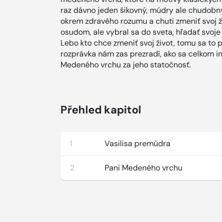
raz dávno jeden šikovný, múdry ale chudobný
okrem zdravého rozumu a chuti zmeniť svoj ž
osudom, ale vybral sa do sveta, hľadať svoje 
Lebo kto chce zmeniť svoj život, tomu sa to p
rozprávka nám zas prezradí, ako sa celkom 
Medeného vrchu za jeho statočnosť.
Přehled kapitol
1
Vasilisa premúdra
2
Pani Medeného vrchu