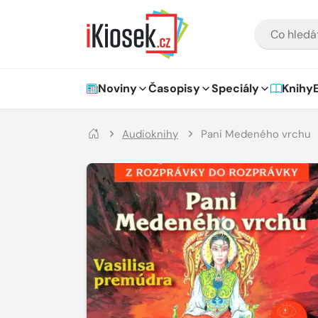
Přejít na hlavní obsah
VYHLEDÁVÁNÍ
Hlavní navigace
Noviny
Časopisy
Speciály
Knihy
Audioknihy
Pani Medeného vrchu