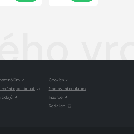
ého vr
materiálům
Cookies
rmační společnosti
Nastavení soukromí
h údajů
Inzerce
Redakce