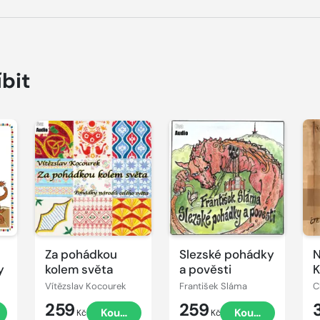
íbit
Přehrát
Přehrát
P
ukázku
ukázku
u
Za pohádkou
Slezské pohádky
N
y
kolem světa
a pověsti
K
Vítězslav Kocourek
František Sláma
C
259
259
t
Koupit
Koupit
Kč
Kč