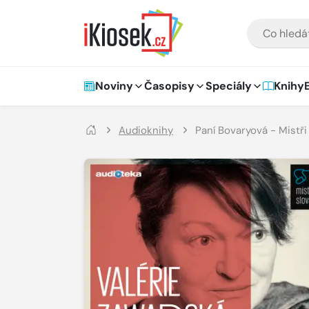
Přejít na hlavní obsah
VYHLEDÁVÁNÍ
Hlavní navigace
Noviny
Časopisy
Speciály
Knihy
Audioknihy
Paní Bovaryová - Mistři