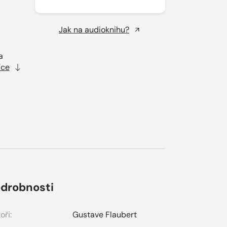
Jak na audioknihu?
a
íce
drobnosti
oři:
Gustave Flaubert