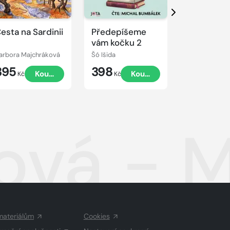
Další
esta na Sardinii
Předepíšeme
Toulky s t
vám kočku 2
arbora Majchráková
Šó Išida
Marek Wollne
395
398
349
Koupit
Koupit
Kč
Kč
Kč
vá - Mi
materiálům
Cookies