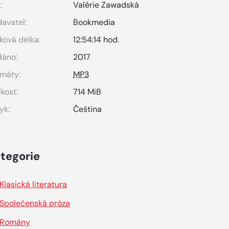
:
Valérie Zawadská
avatel:
Bookmedia
ková délka:
12:54:14 hod.
dáno:
2017
máty:
MP3
ikost:
714 MiB
yk:
Čeština
tegorie
Klasická literatura
Společenská próza
Romány