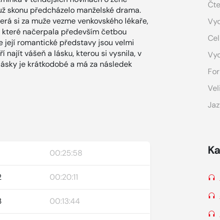
Čte
ímuž skonu předcházelo manželské drama.
erá si za muže vezme venkovského lékaře,
Vyd
ů, které načerpala především četbou
Cel
e její romantické představy jsou velmi
najít vášeň a lásku, kterou si vysnila, v
Vy
é lásky je krátkodobé a má za následek
For
Vel
Jaz
Ka
00:25:58
2
00:20:11
3
00:13:44