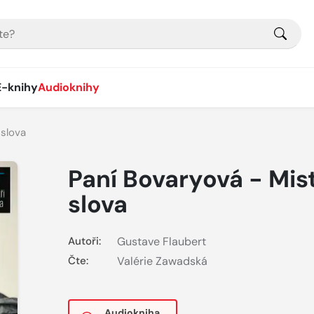
E-knihy
Audioknihy
 slova
Paní Bovaryová - Mist
slova
Autoři:
Gustave Flaubert
Čte:
Valérie Zawadská
Audiokniha