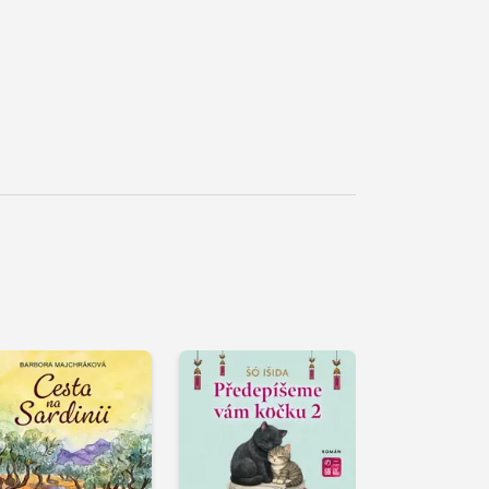
řehrát
kázku
Přehrát
Přehrát
ukázku
ukázku