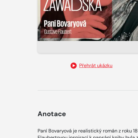
Přehrát ukázku
Anotace
Paní Bovaryová je realistický román z roku 18
Flaubertovou inspirací k napsání knihy byla 