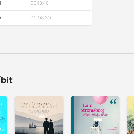
4
00:13:46
5
00:08:30
íbit
Přehrát
Přehrát
P
ukázku
ukázku
u