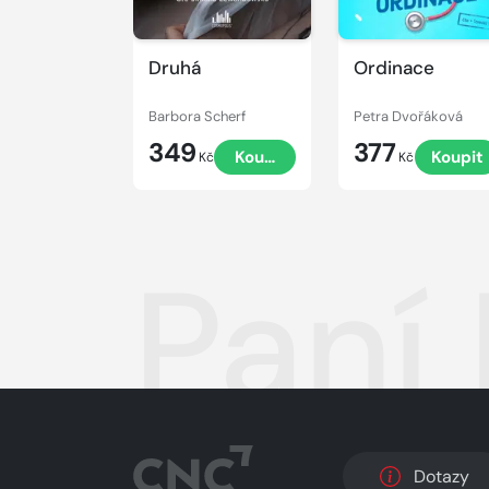
Druhá
Ordinace
Barbora Scherf
Petra Dvořáková
349
377
Koupit
Koupit
Kč
Kč
Paní 
Dotazy