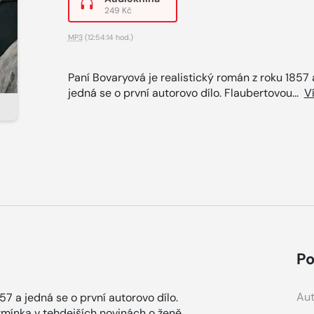
249 Kč
MP3
(12:54:14 hod.)
Paní Bovaryová je realistický román z roku 1857 
jedná se o první autorovo dílo. Flaubertovou...
V
Po
Aut
57 a jedná se o první autorovo dílo.
zmínka v tehdejších novinách o ženě