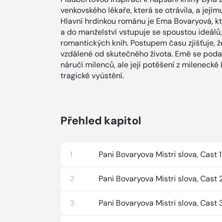
venkovského lékaře, která se otrávila, a jej
Hlavní hrdinkou románu je Ema Bovaryová, kt
a do manželství vstupuje se spoustou ideál
romantických knih. Postupem času zjišťuje, ž
vzdálené od skutečného života. Emě se podaří 
náručí milenců, ale její potěšení z mileneck
tragické vyústění.
Přehled kapitol
1
Pani Bovaryova Mistri slova, Cast 1
2
Pani Bovaryova Mistri slova, Cast 
3
Pani Bovaryova Mistri slova, Cast 