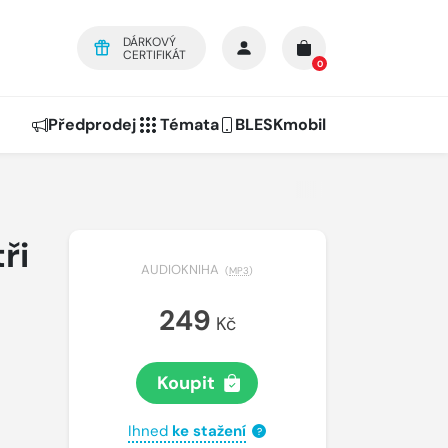
DÁRKOVÝ
CERTIFIKÁT
0
Předprodej
Témata
BLESKmobil
ři
AUDIOKNIHA
(
MP3
)
249
Kč
Koupit
Ihned
ke stažení
?