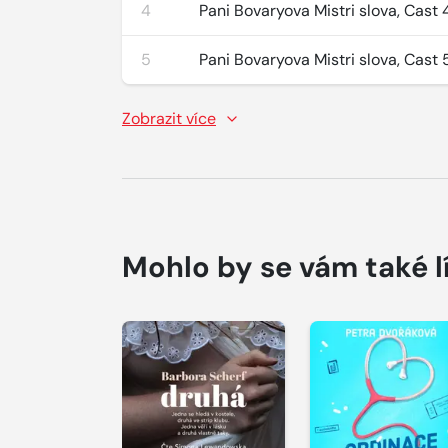
4
Pani Bovaryova Mistri slova, Cast 
5
Pani Bovaryova Mistri slova, Cast 
Zobrazit více
Mohlo by se vám také l
Přehrát
Přehrát
ukázku
ukázku