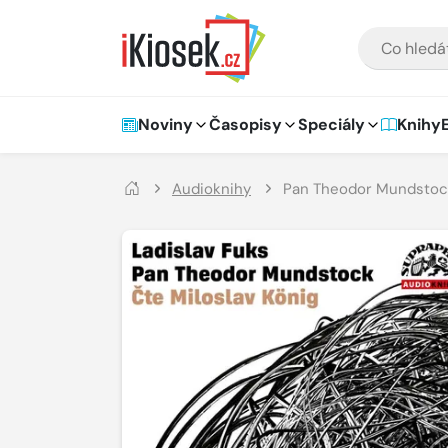
Přejít na hlavní obsah
VYHLEDÁVÁNÍ
Hlavní navigace
Noviny
Časopisy
Speciály
Knihy
Audioknihy
Pan Theodor Mundstoc