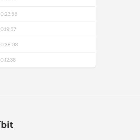
0:23:58
0:19:57
0:38:08
0:12:38
íbit