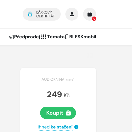
DÁRKOVÝ
CERTIFIKÁT
0
Předprodej
Témata
BLESKmobil
AUDIOKNIHA
(
MP3
)
249
Kč
Koupit
Ihned
ke stažení
?