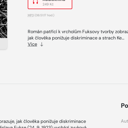
249 Kč
MP3
(06:51:17 hod.)
Román patřící k vrcholům Fuksovy tvorby zobraz
jak člověka ponižuje diskriminace a strach Ke...
Více
Po
Aut
razuje, jak člověka ponižuje diskriminace
islava Fukse (24. 9. 1923) vychází zvuková