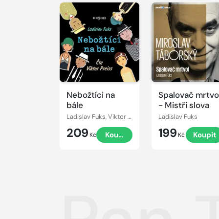
Přehrát
ukázku
Přehrát
ukázku
Nebožtíci na
Spalovač mrtvo
bále
- Mistři slova
Ladislav Fuks, Viktor Preiss
Ladislav Fuks
209
199
Koupit
Koupit
Kč
Kč