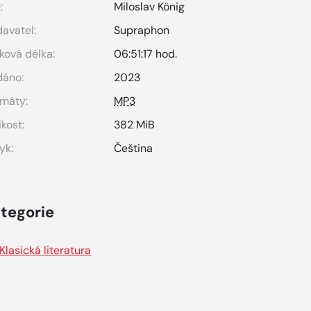
:
Miloslav König
avatel:
Supraphon
ková délka:
06:51:17 hod.
dáno:
2023
máty:
MP3
ikost:
382 MiB
yk:
Čeština
tegorie
Klasická literatura