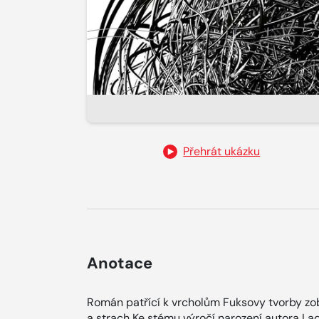
Přehrát ukázku
Anotace
Román patřící k vrcholům Fuksovy tvorby zob
a strach Ke stému výročí narození autora Lad