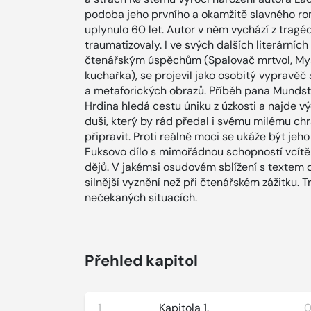
podoba jeho prvního a okamžitě slavného ro
uplynulo 60 let. Autor v něm vychází z tragéd
traumatizovaly. I ve svých dalších literárních
čtenářským úspěchům (Spalovač mrtvol, Myš
kuchařka), se projevil jako osobitý vypravě
a metaforických obrazů. Příběh pana Mundsto
Hrdina hledá cestu úniku z úzkosti a najde vý
duši, který by rád předal i svému milému chr
připravit. Proti reálné moci se ukáže být jeh
Fuksovo dílo s mimořádnou schopností vcítěn
dějů. V jakémsi osudovém sblížení s textem
silnější vyznění než při čtenářském zážitku. 
nečekaných situacích.
Přehled kapitol
1
Kapitola 1.
0