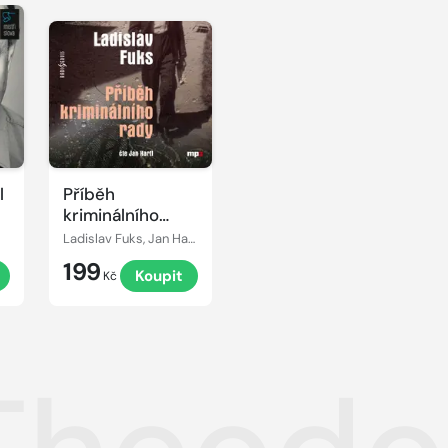
l
Příběh
kriminálního
rady
Ladislav Fuks, Jan Hartl
199
Koupit
Kč