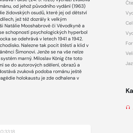
Čte
mánu, od jehož původního vydání (1963)
ie židovských osudů, které jej od dětství
Vyd
 dílech, jež též dozrály k velkým
Cel
i Natálie Mooshabrové či Vévodkyně a
č se schopností psychologických hyperbol
Vy
cka se odehrává v letech 1941 a 1942.
For
chodisko. Nalezne tak pocit štěstí a klid v
áněnci Šimonovi. Jenže se na vše nelze
Vel
o systém marný. Miloslav König čte toto
Jaz
í se do autorových sdělení, obrazů a
 dostává zvuková podoba románu ještě
Tragédie holokaustu je zde odhalena v
Ka
0:33:18