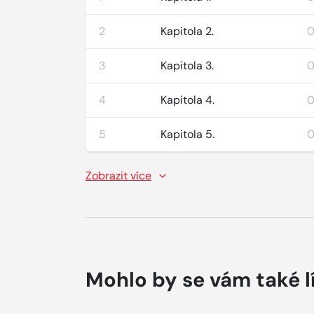
2
Kapitola 2.
0
3
Kapitola 3.
0
4
Kapitola 4.
0
5
Kapitola 5.
0
Zobrazit více
Mohlo by se vám také l