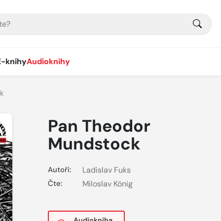
E-knihy
Audioknihy
k
Pan Theodor
Mundstock
Autoři:
Ladislav Fuks
Čte:
Miloslav König
Audiokniha