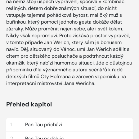
na němž stojí úspěch vyprávění, spočívá v kombinaci
reálných, dětem dobře známých situací, do nichž
vstupuje tajemná pohádková bytost, maličký muž s
buřinkou, který pomocí jednoho gesta dokáže dělat
zázraky. Může proměnit nejen sebe, ale i svět kolem.
Nikdy však nepromluví. Proto získává prostor vypravěč,
v tomto případě Jan Werich, který sám je bonusem
navíc. Děj, situovaný do Vánoc, umí Jan Werich sdělit s
citem pro dětského posluchače a podtrhnout každý
okamžik, který nabízí humornou situaci. Jde o důstojnou
připomínku díla významného autora scénářů k řadě
dětských filmů Oty Hofmana a zároveň vzpomínku na
interpretační mistrovství Jana Wericha.
Přehled kapitol
1
Pan Tau přichází
2
Pan Tau naděluje