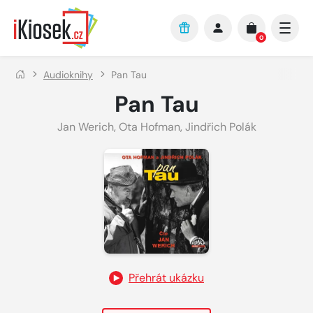
Přejít na hlavní obsah
0
Audioknihy
Pan Tau
Pan Tau
Jan Werich
,
Ota Hofman
,
Jindřich Polák
Přehrát ukázku