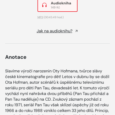
Audiokniha
149 Kč
MP3
(00:45:49 hod.)
Jak na audioknihu?
Anotace
Slavíme výročí narozenin Oty Hofmana, tvůrce slávy
české kinematografie pro dět! Letos v dubnu by se dožil
Ota Hofman, autor scénářů k úspěšnému televiznímu
seriálu pro děti Pan Tau, devadesáti let. K tomuto výročí
vychází nyní nahrávka dvou příběhů (Pan Tau přichází a
Pan Tau naděluje) na CD. Zvukový záznam pochází z
roku 1971, seriál Pan Tau však sklízel úspěchy již od roku
1966 a do roku 1988 vzniklo celkem 33 jeho dílů. Princip,