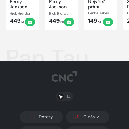
Percy
Percy
Největší
Jackson -
Jackson -
přání
Bitva o
Poslední z
Rick Riordan
Rick Riordan
Lenka Jakešová
labyrint
bohů
449
449
149
Kč
Kč
Kč
Pan Tau
PŘEPNOUT SVĚTLÝ/TMAVÝ REŽIM
Dotazy
O nás