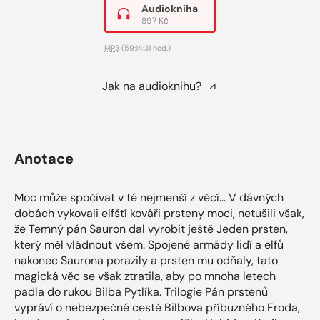
Audiokniha
897 Kč
MP3
(59:14:31 hod.)
Jak na audioknihu?
Anotace
Moc může spočívat v té nejmenší z věcí... V dávných
dobách vykovali elfští kováři prsteny moci, netušili však,
že Temný pán Sauron dal vyrobit ještě Jeden prsten,
který měl vládnout všem. Spojené armády lidí a elfů
nakonec Saurona porazily a prsten mu odňaly, tato
magická věc se však ztratila, aby po mnoha letech
padla do rukou Bilba Pytlíka. Trilogie Pán prstenů
vypráví o nebezpečné cestě Bilbova příbuzného Froda,