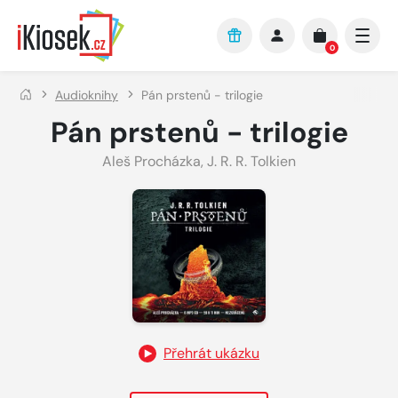
Přejít na hlavní obsah
0
Audioknihy
Pán prstenů - trilogie
Pán prstenů - trilogie
Aleš Procházka
,
J. R. R. Tolkien
Přehrát ukázku