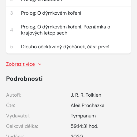
3
Prolog: O dýmkovém koření
Prolog: O dýmkovém koření. Poznámka o
4
krajových letopisech
5
Dlouho očekávaný dýchánek, část první
Zobrazit více
Podrobnosti
Autoři:
J. R. R. Tolkien
Čte:
Aleš Procházka
Vydavatel:
Tympanum
Celková délka:
59:14:31 hod.
Vydáno:
2020