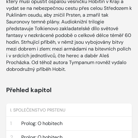
který musí opustit ospalou vesničku Hobitín v Kraji a
vydat se na nebezpečnou cestu přes celou Středozem k
Puklinám osudu, aby zničil Prsten, a zmařil tak
Sauronovy temné plány. Audioknižní trilogie
představuje Tolkienovo zakladatelské dílo světové
fantasy v nezkrácené podobě o celkové délce téměř 60
hodin. Strhující příběh, v němž jsou vybojovány bitvy
mezi dobrem i zlem: mezi armádami na bitevních polích
i v srdcích jednotlivců, čte herec a dabér Aleš
Procházka. Od téhož autora Tympanum rovněž vydalo
dobrodružný příběh Hobit.
Přehled kapitol
I. SPOLEČENSTVO PRSTENU
1
Prolog: O hobitech
2
Prolog: O hobitech