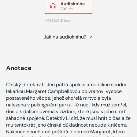
Audiokniha
299 Kč
MP3
(11:26:31 hod.)
Jak na audioknihu?
Anotace
Čínský detektiv Li Jen pátrá spolu s americkou soudní
lékařkou Margaret Campbellovou po vrahovi vysoce
postaveného vědce, jehož ohořelá mrtvola byla
nalezena v pekingském parku. Té noci, kdy muž zemřel,
došlo k dalším dvěma vraždám, které jsou s jeho smrtí
záhadně spojené. Detektiv Li cítí, že musí hrát o čas a že
mu tentokrát jeho čínská důkladnost nebude k ničemu.
Nakonec neochotně požádá o pomoc Margaret, která