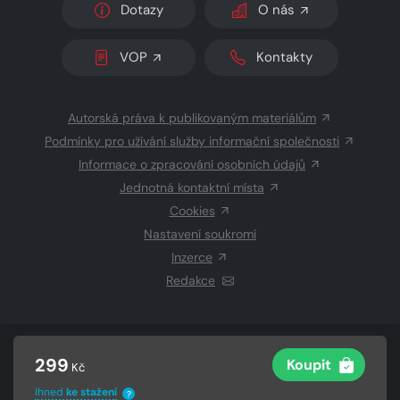
Dotazy
O nás
VOP
Kontakty
Autorská práva k publikovaným materiálům
Podmínky pro užívání služby informační společnosti
Informace o zpracování osobních údajů
Jednotná kontaktní místa
Cookies
Nastavení soukromí
Inzerce
Redakce
© 2026 Copyright
CZECH NEWS CENTER a.s.
a dodavatelé
299
Koupit
Kč
obsahu
Vysázeno
Grand IT s.r.o.
Ihned
ke stažení
?