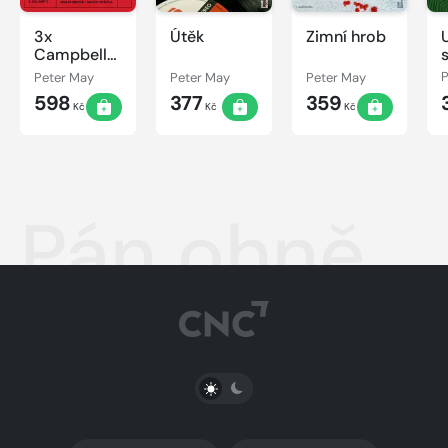
3x
Útěk
Zimní hrob
Campbellová
& Li #1
Peter May
Peter May
Peter May
P
598
377
359
Kč
Kč
Kč
Pán ohně
PŘEPNOUT SVĚTLÝ/TMAVÝ REŽIM