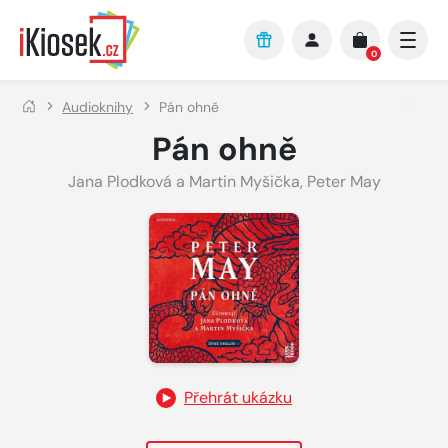
Přejít na hlavní obsah
0
Audioknihy
Pán ohně
Pán ohně
Jana Plodková a Martin Myšička
,
Peter May
Přehrát ukázku