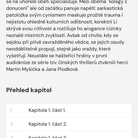
se na uhořelé oběti specializuje. Mezi oběma "kolegy z
donucení" ale od začátku panuje napětí: sarkastická
patoložka svým cynismem maskuje prožité trauma i
nejistotu ohledně kulturních odlišností, korektní Li
skrývá svou citlivost a rozčiluje ho arogance cizinky
neznalé místních zvyklostí. Avšak od chvíle, kdy se
sejdou při pitvě zavražděného vědce, se jejich osudy
neoddělitelně propojí, stejně jako vraždy, které
vyšetřují. Neustále se hašteřící hrdiny v první
audioknize ze série tzv. čínských thrillerů ztvárnili herci
Martin Myšička a Jana Plodková.
Přehled kapitol
1
Kapitola 1. část 1.
2
Kapitola 1. část 2.
3
Kapitola 1. část 3.