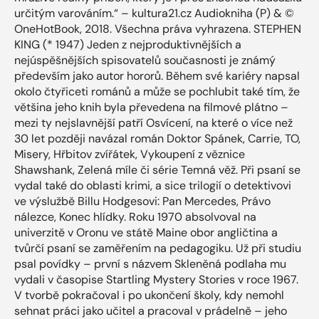
určitým varováním.“ – kultura21.cz Audiokniha (P) & ©
OneHotBook, 2018. Všechna práva vyhrazena. STEPHEN
KING (* 1947) Jeden z nejproduktivnějších a
nejúspěšnějších spisovatelů současnosti je známý
především jako autor hororů. Během své kariéry napsal
okolo čtyřiceti románů a může se pochlubit také tím, že
většina jeho knih byla převedena na filmové plátno –
mezi ty nejslavnější patří Osvícení, na které o více než
30 let později navázal román Doktor Spánek, Carrie, TO,
Misery, Hřbitov zvířátek, Vykoupení z věznice
Shawshank, Zelená míle či série Temná věž. Při psaní se
vydal také do oblasti krimi, a sice trilogií o detektivovi
ve výslužbě Billu Hodgesovi: Pan Mercedes, Právo
nálezce, Konec hlídky. Roku 1970 absolvoval na
univerzitě v Oronu ve státě Maine obor angličtina a
tvůrčí psaní se zaměřením na pedagogiku. Už při studiu
psal povídky – první s názvem Skleněná podlaha mu
vydali v časopise Startling Mystery Stories v roce 1967.
V tvorbě pokračoval i po ukončení školy, kdy nemohl
sehnat práci jako učitel a pracoval v prádelně – jeho