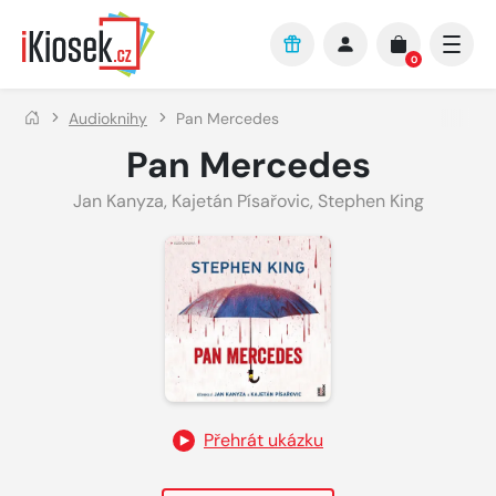
Přejít na hlavní obsah
0
Audioknihy
Pan Mercedes
Pan Mercedes
Jan Kanyza
,
Kajetán Písařovic
,
Stephen King
Přehrát ukázku