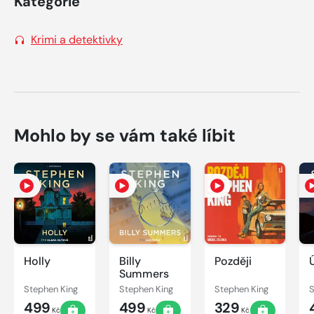
Kategorie
Krimi a detektivky
Mohlo by se vám také líbit
Holly
Billy
Později
Summers
Stephen King
Stephen King
Stephen King
S
499
499
329
Kč
Kč
Kč