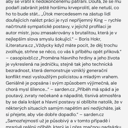
aby se vrátil k nedokončenému pátrání. Doufá, že se mu
podaří zabránit ještě horšímu krveprolití, ale netuší, co
ho to bude stát… „Útok mercedesem na zástup lidí
doufajících nalézt práci je ryzí nepříjemný King – rychle
načrtnuté sympatické postavy, v jejichž profilaci je
autor mistr, jsou zmasakrovány s brutalitou, která je v
nejlepším slova smyslu šokující.“ – Boris Hokr,
iLiteratura.cz „Vždycky když máte pocit, že děj trochu
zvolňuje, strhne se něco, co vás k příběhu opět přiková.“
– casopisxb1.cz „Proměna hlavního hrdiny a jeho života
je vykreslená na jedničku, stejně tak jeho technická
bezradnost, která demonstruje vzniklý generační
konflikt mezi vysloužilým policistou a mladým vrahem.
Geniálně je popsána i svým způsobem výjimečná, ale
chorá mysl šílence...“ – sarden.cz „Příběh má spád a je
poutavý, zvraty nečekané a nápadité, tísnivá atmosféra
by se dala krájet a hlavní postavy si oblíbíte natolik, že v
některých situacích samým napětím ani nedýcháte, jak
si přejete, aby vše dobře dopadlo.“ – sarden.cz
„Samozřejmostí už je působivý a v tomto případě i
mrazivě reálný příběh, který je i přes značnou nadsázku