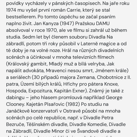
povídky vycházely v pánských časopisech. Na jaře roku
1974 mu vyšel první román Carrie, který se stal
bestsellerem. Po tomto úspěchu se začal psaním
naplno živit. Jan Kanyza (1947) Pražskou DAMU
absolvoval v roce 1970, ale ve filmu si zahrál už během
studia. Sedm let byl členem souboru Divadla Na
zábradlí, potom tři roky působil v Laterně magice a od
té doby je na volné noze. Hrál na různých divadelních
scénách a účinkoval v mnoha televizních filmech
(Královský gambit, Mladý muž a bílá velryba, Jak
napálit advokáta, Mravenci nesou smrt, Jménem krále)
a seriálech (30 případů majora Zemana, Chobotnice z II.
patra, Území bílých králů, Hříchy pro pátera Knoxe,
Hospoda, Expozitura, Kapitán Exner). Známý je také z
dabingu – jeho hlasem promlouvá například George
Clooney. Kajetán Písařovic (1982) Po studiu na
Janáčkově konzervatoři v Ostravě působí na mnoha
scénách po celé republice, např. v Divadle Petra
Bezruče, Těšínském divadle, Divadle Komedie, Divadle
na Zábradlí, Divadle Minor či ve Švandově divadle a