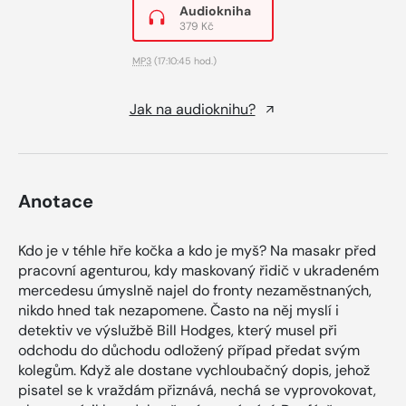
Audiokniha
379 Kč
MP3
(17:10:45 hod.)
Jak na audioknihu?
Anotace
Kdo je v téhle hře kočka a kdo je myš? Na masakr před
pracovní agenturou, kdy maskovaný řidič v ukradeném
mercedesu úmyslně najel do fronty nezaměstnaných,
nikdo hned tak nezapomene. Často na něj myslí i
detektiv ve výslužbě Bill Hodges, který musel při
odchodu do důchodu odložený případ předat svým
kolegům. Když ale dostane vychloubačný dopis, jehož
pisatel se k vraždám přiznává, nechá se vyprovokovat,