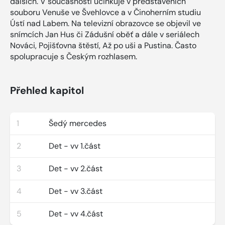
dalších. V současnosti účinkuje v představeních
souboru Venuše ve Švehlovce a v Činoherním studiu
Ústí nad Labem. Na televizní obrazovce se objevil ve
snímcích Jan Hus či Zádušní oběť a dále v seriálech
Nováci, Pojišťovna štěstí, Až po uši a Pustina. Často
spolupracuje s Českým rozhlasem.
Přehled kapitol
1
Šedý mercedes
2
Det - vv 1.část
3
Det - vv 2.část
4
Det - vv 3.část
5
Det - vv 4.část