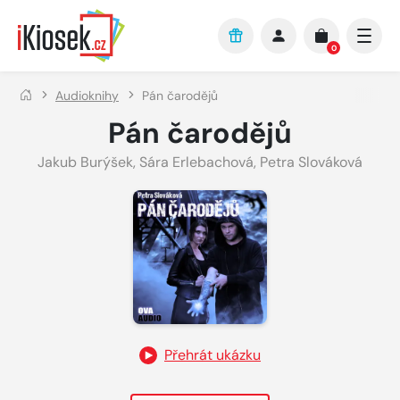
Přejít na hlavní obsah
0
Audioknihy
Pán čarodějů
Pán čarodějů
Jakub Burýšek
,
Sára Erlebachová
,
Petra Slováková
Přehrát ukázku