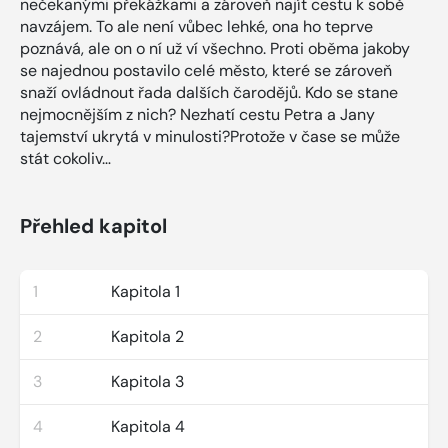
nečekanými překážkami a zároveň najít cestu k sobě
navzájem. To ale není vůbec lehké, ona ho teprve
poznává, ale on o ní už ví všechno. Proti oběma jakoby
se najednou postavilo celé město, které se zároveň
snaží ovládnout řada dalších čarodějů. Kdo se stane
nejmocnějším z nich? Nezhatí cestu Petra a Jany
tajemství ukrytá v minulosti?Protože v čase se může
stát cokoliv…
Přehled kapitol
1
Kapitola 1
2
Kapitola 2
3
Kapitola 3
4
Kapitola 4