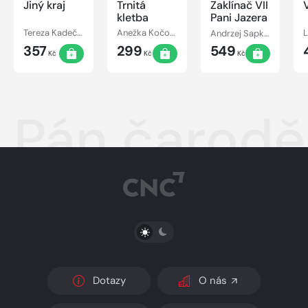
Jiný kraj
Trnitá
Zaklínač VII
kletba
Pani Jazera
Tereza Kadečková, Tereza Matoušková
Anežka Kočová
Andrzej Sapkowski
357
299
549
Kč
Kč
Kč
Pán čarodě
PŘEPNOUT SVĚTLÝ/TMAVÝ REŽIM
Dotazy
O nás