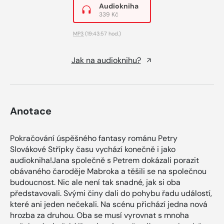
Audiokniha
339 Kč
MP3
(19:43:57 hod.)
Jak na audioknihu?
Anotace
Pokračování úspěšného fantasy románu Petry
Slovákové Střípky času vychází konečně i jako
audiokniha!Jana společně s Petrem dokázali porazit
obávaného čaroděje Mabroka a těšili se na společnou
budoucnost. Nic ale není tak snadné, jak si oba
představovali. Svými činy dali do pohybu řadu událostí,
které ani jeden nečekali. Na scénu přichází jedna nová
hrozba za druhou. Oba se musí vyrovnat s mnoha