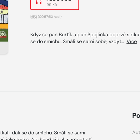
99 Kč
MP3
(00:57:53 hod.)
Když se pan Buřtík a pan Špejlička poprvé setkali
se do smíchu. Smáli se sami sobě, vždyť...
Více
Po
Aut
kali, dali se do smíchu. Smáli se sami
 jako tyčka. Ale hned si byli sympatičtí,