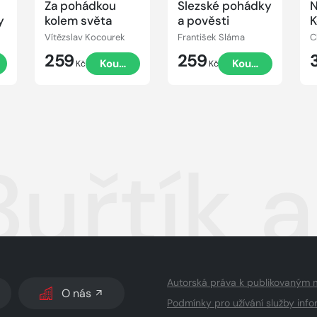
Za pohádkou
Slezské pohádky
N
y
kolem světa
a pověsti
K
Vítězslav Kocourek
František Sláma
C
259
259
t
Koupit
Koupit
Kč
Kč
uřtík a
Autorská práva k publikovaným 
O nás
Podmínky pro užívání služby info