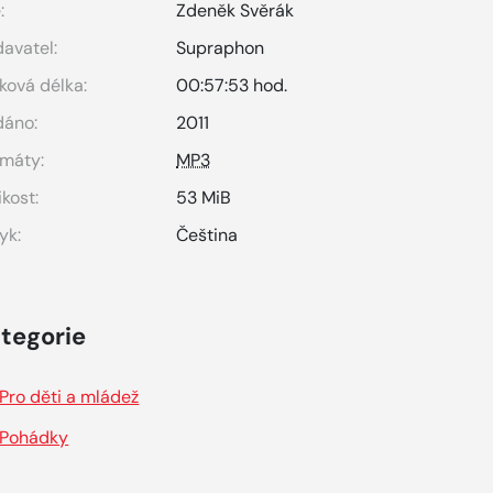
:
Zdeněk Svěrák
avatel:
Supraphon
ková délka:
00:57:53 hod.
dáno:
2011
máty:
MP3
ikost:
53 MiB
yk:
Čeština
tegorie
Pro děti a mládež
Pohádky