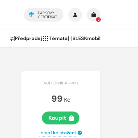
DÁRKOVÝ
CERTIFIKÁT
0
Předprodej
Témata
BLESKmobil
AUDIOKNIHA
(
MP3
)
99
Kč
Koupit
Ihned
ke stažení
?