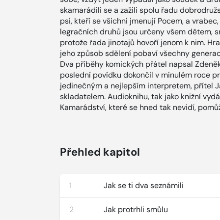
skamarádili se a zažili spolu řadu dobrodružstv
psi, kteří se všichni jmenují Pocem, a vrabec,
legračních druhů jsou určeny všem dětem, sn
protože řada jinotajů hovoří jenom k nim. Hr
jeho způsob sdělení pobaví všechny generac
Dva příběhy komických přátel napsal Zdeně
poslední povídku dokončil v minulém roce pro
jedinečným a nejlepším interpretem, přítel 
skladatelem. Audioknihu, tak jako knižní vydán
Kamarádství, které se hned tak nevidí, pomů
Přehled kapitol
1
Jak se ti dva seznámili
2
Jak protrhli smůlu