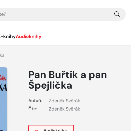
E-knihy
Audioknihy
čka
Pan Buřtík a pan
Špejlička
Autoři:
Zdeněk Svěrák
Čte:
Zdeněk Svěrák
Audiokniha