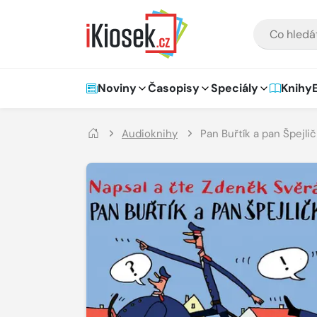
Přejít na hlavní obsah
VYHLEDÁVÁNÍ
Hlavní navigace
Noviny
Časopisy
Speciály
Knihy
Audioknihy
Pan Buřtík a pan Špejli