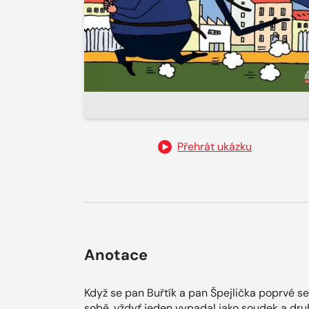
Přehrát ukázku
Anotace
Když se pan Buřtík a pan Špejlička poprvé set
sobě, vždyť jeden vypadal jako soudek a druhý