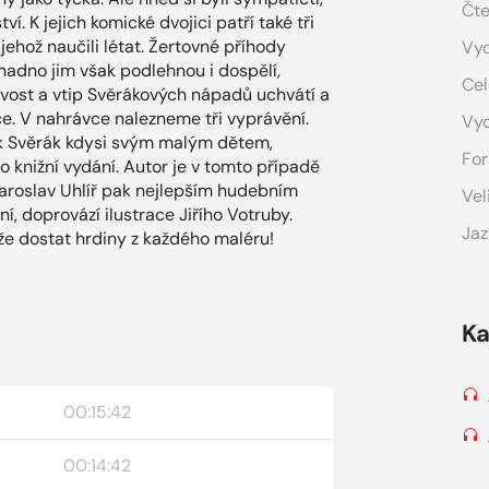
Čte
í. K jejich komické dvojici patří také tři
 jehož naučili létat. Žertovné příhody
Vyd
adno jim však podlehnou i dospělí,
Cel
avost a vtip Svěrákových nápadů uchvátí a
e. V nahrávce nalezneme tři vyprávění.
Vy
k Svěrák kdysi svým malým dětem,
For
 knižní vydání. Autor je v tomto případě
Jaroslav Uhlíř pak nejlepším hudebním
Vel
í, doprovází ilustrace Jiřího Votruby.
Jaz
že dostat hrdiny z každého maléru!
Ka
00:15:42
00:14:42