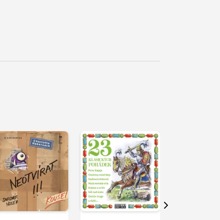
řehrát
kázku
Přehrát
Přehrát
ukázku
ukázku
Další