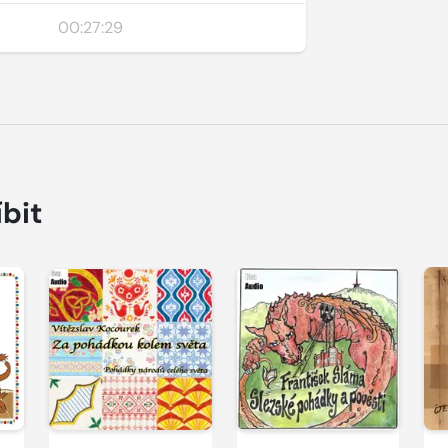
00:27:29
íbit
Přehrát
Přehrát
P
ukázku
ukázku
u