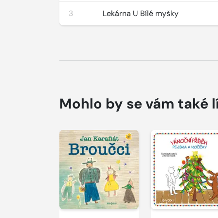
3
Lekárna U Bílé myšky
Mohlo by se vám také l
Přehrát
Přehrát
ukázku
ukázku