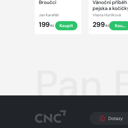
Broučci
Vánoční příběh
pejska a kočičk
Jan Karafiát
Vlasta Hurtíková
199
299
Koupit
Koupi
Kč
Kč
Pan B
Dotazy