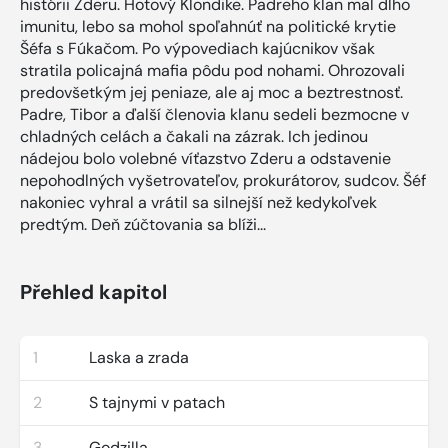
histórii Zderu. Hotový Klondike. Padreho klan mal dlho
imunitu, lebo sa mohol spoľahnúť na politické krytie
Šéfa s Fúkačom. Po výpovediach kajúcnikov však
stratila policajná mafia pôdu pod nohami. Ohrozovali
predovšetkým jej peniaze, ale aj moc a beztrestnosť.
Padre, Tibor a ďalší členovia klanu sedeli bezmocne v
chladných celách a čakali na zázrak. Ich jedinou
nádejou bolo volebné víťazstvo Zderu a odstavenie
nepohodlných vyšetrovateľov, prokurátorov, sudcov. Šéf
nakoniec vyhral a vrátil sa silnejší než kedykoľvek
predtým. Deň zúčtovania sa blíži...
Přehled kapitol
1
Laska a zrada
2
S tajnymi v patach
3
Godzilla