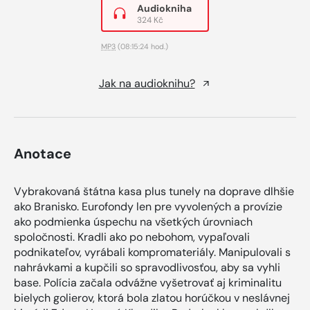
Audiokniha
324 Kč
MP3
(08:15:24 hod.)
Jak na audioknihu?
Anotace
Vybrakovaná štátna kasa plus tunely na doprave dlhšie
ako Branisko. Eurofondy len pre vyvolených a provízie
ako podmienka úspechu na všetkých úrovniach
spoločnosti. Kradli ako po nebohom, vypaľovali
podnikateľov, vyrábali kompromateriály. Manipulovali s
nahrávkami a kupčili so spravodlivosťou, aby sa vyhli
base. Polícia začala odvážne vyšetrovať aj kriminalitu
bielych golierov, ktorá bola zlatou horúčkou v neslávnej