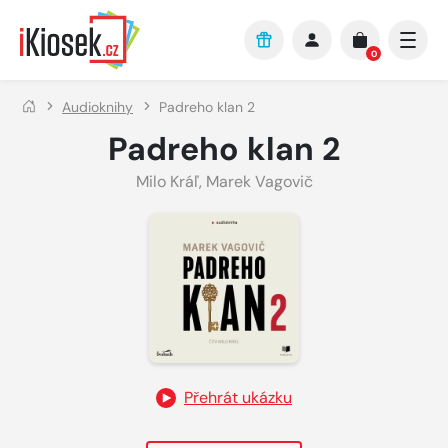
Přejít na hlavní obsah
0
Audioknihy
Padreho klan 2
Padreho klan 2
Milo Kráľ
,
Marek Vagovič
Přehrát ukázku