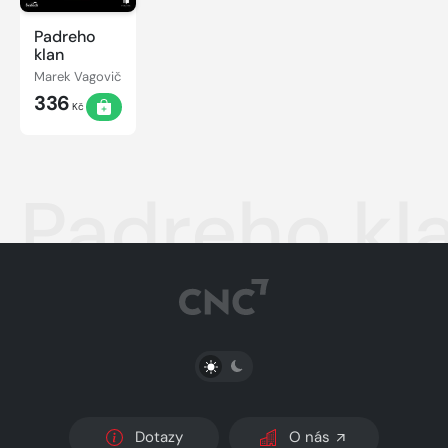
Padreho
klan
Marek Vagovič
336
Kč
Padreho kl
PŘEPNOUT SVĚTLÝ/TMAVÝ REŽIM
Dotazy
O nás