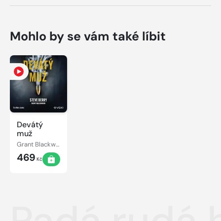
Mohlo by se vám také líbit
Devátý
muž
Grant Blackwood, Steve Berry
469
Kč
Padá rudá 