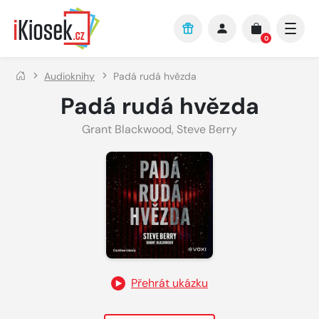
Přejít na hlavní obsah
0
Audioknihy
Padá rudá hvězda
Padá rudá hvězda
Grant Blackwood
,
Steve Berry
Přehrát ukázku