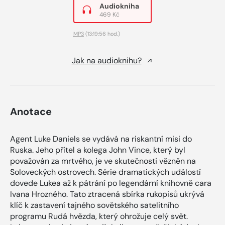
Audiokniha
469 Kč
MP3
(13:19:56 hod.)
Jak na audioknihu?
Anotace
Agent Luke Daniels se vydává na riskantní misi do
Ruska. Jeho přítel a kolega John Vince, který byl
považován za mrtvého, je ve skutečnosti vězněn na
Soloveckých ostrovech. Série dramatických událostí
dovede Lukea až k pátrání po legendární knihovně cara
Ivana Hrozného. Tato ztracená sbírka rukopisů ukrývá
klíč k zastavení tajného sovětského satelitního
programu Rudá hvězda, který ohrožuje celý svět.