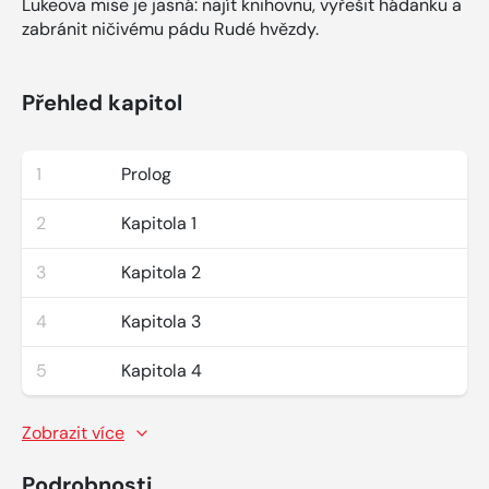
Lukeova mise je jasná: najít knihovnu, vyřešit hádanku a
zabránit ničivému pádu Rudé hvězdy.
Přehled kapitol
1
Prolog
2
Kapitola 1
3
Kapitola 2
4
Kapitola 3
5
Kapitola 4
Zobrazit více
Podrobnosti