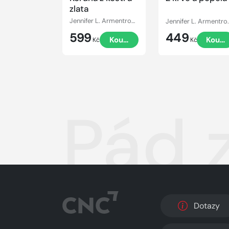
zlata
Jennifer L. Armentroutová
Jennifer L. 
599
449
Koupit
Koupi
Kč
Kč
Pád 
Dotazy