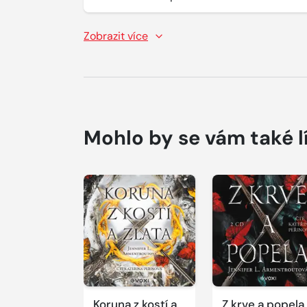
Zobrazit více
Mohlo by se vám také l
Přehrát
ukázku
Koruna z kostí a
Z krve a popela