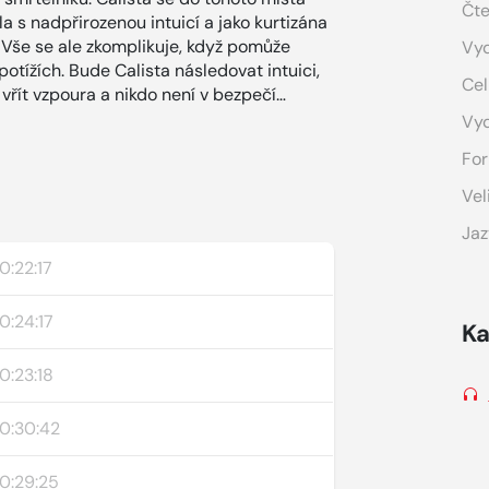
Čte
 s nadpřirozenou intuicí a jako kurtizána
Vše se ale zkomplikuje, když pomůže
Vyd
otížích. Bude Calista následovat intuici,
Cel
řít vzpoura a nikdo není v bezpečí…
Vy
For
Vel
Jaz
0:22:17
0:24:17
Ka
0:23:18
0:30:42
0:29:25