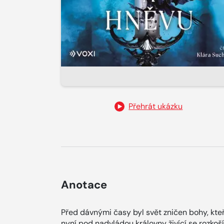
Přehrát ukázku
Anotace
Před dávnými časy byl svět zničen bohy, kteří
nyní pod nadvládou královny živící se rozkoší