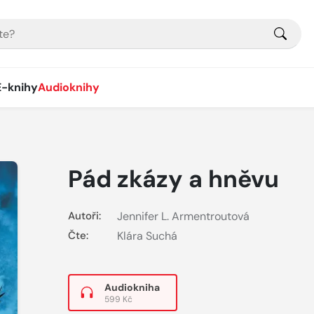
E-knihy
Audioknihy
Pád zkázy a hněvu
Autoři:
Jennifer L. Armentroutová
Čte:
Klára Suchá
Audiokniha
599 Kč