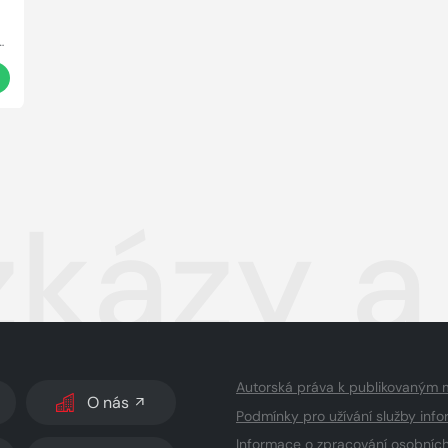
Armentroutová
t
zkázy a
Autorská práva k publikovaným 
O nás
Podmínky pro užívání služby info
Informace o zpracování osobníc