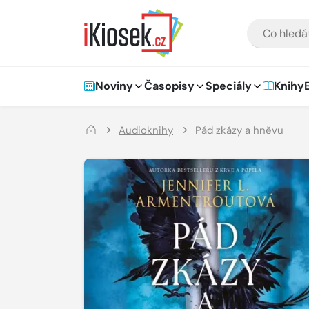
Přejít na hlavní obsah
VYHLEDÁVÁNÍ
Hlavní navigace
Noviny
Časopisy
Speciály
Knihy
Audioknihy
Pád zkázy a hněvu