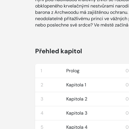
obklopeného krvelačnými nestvůrami narodila
barona z Archwoodu má zajištěnou ochranu. 
neodolatelně přitažlivému princi ve vážných p
nebo poslechne své srdce? Ve městě začíná v
Přehled kapitol
1
Prolog
0
2
Kapitola 1
0
3
Kapitola 2
0
4
Kapitola 3
0
5
Kapitola 4
0