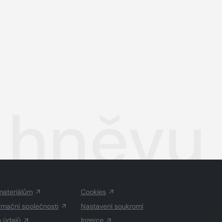
 hněvu
materiálům
Cookies
rmační společnosti
Nastavení soukromí
h údajů
Inzerce