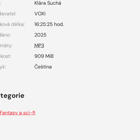
:
Klára Suchá
avatel:
VOXI
ková délka:
16:25:25 hod.
dáno:
2025
máty:
MP3
ikost:
909 MiB
yk:
Čeština
tegorie
Fantasy a sci-fi