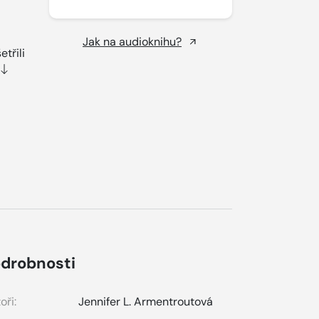
Jak na audioknihu?
třili
drobnosti
oři:
Jennifer L. Armentroutová