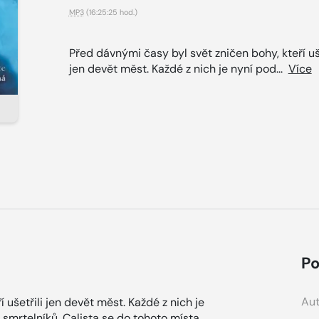
MP3
(16:25:25 hod.)
Před dávnými časy byl svět zničen bohy, kteří uše
jen devět měst. Každé z nich je nyní pod...
Více
Po
Aut
 ušetřili jen devět měst. Každé z nich je
 smrtelníků. Calista se do tohoto místa