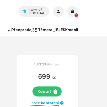
DÁRKOVÝ
CERTIFIKÁT
0
Předprodej
Témata
BLESKmobil
AUDIOKNIHA
(
MP3
)
599
Kč
Koupit
Ihned
ke stažení
?