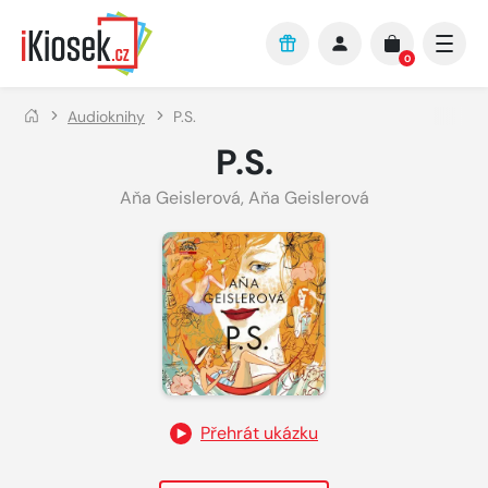
Přejít na hlavní obsah
0
Audioknihy
P.S.
P.S.
Aňa Geislerová
,
Aňa Geislerová
Přehrát ukázku