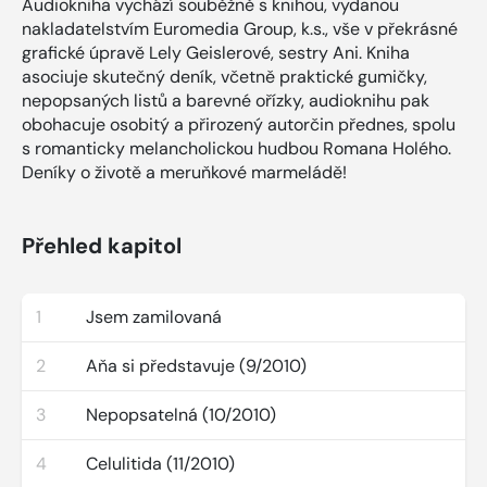
Audiokniha vychází souběžně s knihou, vydanou
nakladatelstvím Euromedia Group, k.s., vše v překrásné
grafické úpravě Lely Geislerové, sestry Ani. Kniha
asociuje skutečný deník, včetně praktické gumičky,
nepopsaných listů a barevné ořízky, audioknihu pak
obohacuje osobitý a přirozený autorčin přednes, spolu
s romanticky melancholickou hudbou Romana Holého.
Deníky o životě a meruňkové marmeládě!
Přehled kapitol
1
Jsem zamilovaná
2
Aňa si představuje (9/2010)
3
Nepopsatelná (10/2010)
4
Celulitida (11/2010)