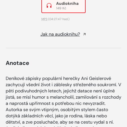
Audiokniha
149 Kč
MP3
(04:27:47 hod.)
Jak na audioknihu?
Anotace
Deníkové zápisky populární herečky Ani Geislerové
zachycují všední život i záblesky střeženého soukromí. V
pěti podivuhodných letech, jejichž datace není úplně
jistá, se mísí humor s melancholií, zamilování s rozchody
a naprostá upřímnost s potřebou nic nevyzradit.
Autorka se svým vtipným, osobitým stylem často
dotýká základních věcí, jako je rodina, láska nebo
dětství, a zve posluchače, aby se na cestu vydal s ní.