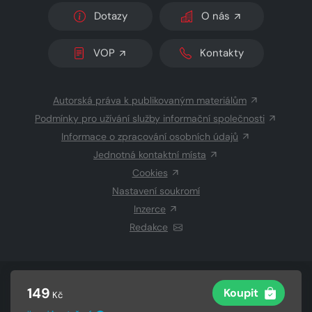
Dotazy
O nás
VOP
Kontakty
Autorská práva k publikovaným materiálům
Podmínky pro užívání služby informační společnosti
Informace o zpracování osobních údajů
Jednotná kontaktní místa
Cookies
Nastavení soukromí
Inzerce
Redakce
© 2026 Copyright
CZECH NEWS CENTER a.s.
a dodavatelé
149
Koupit
Kč
obsahu
Vysázeno
Grand IT s.r.o.