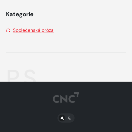
Kategorie
Společenská próza
P.S.
PŘEPNOUT SVĚTLÝ/TMAVÝ REŽIM