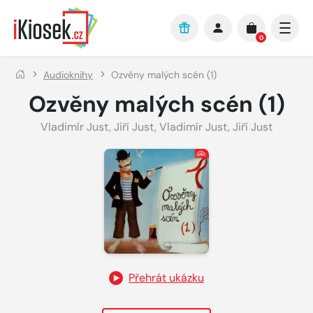
Přejít na hlavní obsah
0
Audioknihy
Ozvěny malých scén (1)
Ozvěny malých scén (1)
Vladimír Just
,
Jiří Just
,
Vladimír Just
,
Jiří Just
Přehrát ukázku