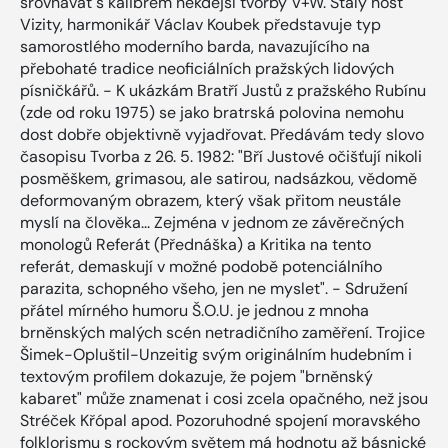
srovnávat s kalibrem někdejší tvorby V+W. Stálý host
Vizity, harmonikář Václav Koubek představuje typ
samorostlého moderního barda, navazujícího na
přebohaté tradice neoficiálních pražských lidových
písničkářů. - K ukázkám Bratří Justů z pražského Rubínu
(zde od roku 1975) se jako bratrská polovina nemohu
dost dobře objektivně vyjadřovat. Předávám tedy slovo
časopisu Tvorba z 26. 5. 1982: "Bří Justové očišťují nikoli
posměškem, grimasou, ale satirou, nadsázkou, vědomě
deformovaným obrazem, který však přitom neustále
myslí na člověka... Zejména v jednom ze závěrečných
monologů Referát (Přednáška) a Kritika na tento
referát, demaskují v možné podobě potenciálního
parazita, schopného všeho, jen ne myslet". - Sdružení
přátel mírného humoru Š.O.U. je jednou z mnoha
brněnských malých scén netradičního zaměření. Trojice
Šimek-Opluštil-Unzeitig svým originálním hudebním i
textovým profilem dokazuje, že pojem "brněnský
kabaret" může znamenat i cosi zcela opačného, než jsou
Stréček Křópal apod. Pozoruhodné spojení moravského
folklorismu s rockovým světem má hodnotu až básnické