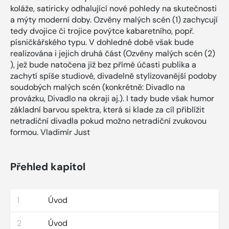
koláže, satiricky odhalující nové pohledy na skutečnosti
a mýty moderní doby. Ozvěny malých scén (1) zachycují
tedy dvojice či trojice povýtce kabaretního, popř.
písničkářského typu. V dohledné době však bude
realizována i jejich druhá část (Ozvěny malých scén (2)
), jež bude natočena již bez přímé účasti publika a
zachytí spíše studiové, divadelně stylizovanější podoby
soudobých malých scén (konkrétně: Divadlo na
provázku, Divadlo na okraji aj.). I tady bude však humor
základní barvou spektra, která si klade za cíl přiblížit
netradiční divadla pokud možno netradiční zvukovou
formou. Vladimír Just
Přehled kapitol
1
Úvod
2
Úvod