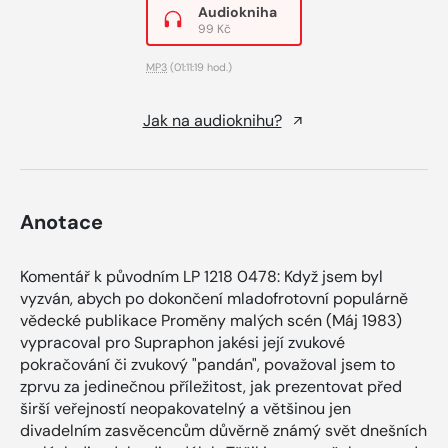
Audiokniha
99 Kč
MP3
(01:11:19 hod.)
Jak na audioknihu?
Anotace
Komentář k původním LP 1218 0478: Když jsem byl
vyzván, abych po dokončení mladofrotovní populárně
vědecké publikace Proměny malých scén (Máj 1983)
vypracoval pro Supraphon jakési její zvukové
pokračování či zvukový "pandán", považoval jsem to
zprvu za jedinečnou příležitost, jak prezentovat před
širší veřejností neopakovatelný a většinou jen
divadelním zasvěcencům důvěrně známý svět dnešních