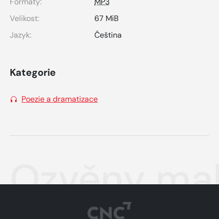
Formáty:
MP3
Velikost:
67 MiB
Jazyk:
Čeština
Kategorie
Poezie a dramatizace
Ozvěny mal