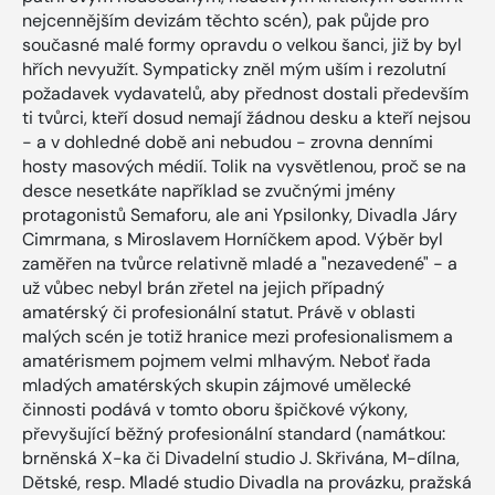
nejcennějším devizám těchto scén), pak půjde pro
současné malé formy opravdu o velkou šanci, již by byl
hřích nevyužít. Sympaticky zněl mým uším i rezolutní
požadavek vydavatelů, aby přednost dostali především
ti tvůrci, kteří dosud nemají žádnou desku a kteří nejsou
- a v dohledné době ani nebudou - zrovna denními
hosty masových médií. Tolik na vysvětlenou, proč se na
desce nesetkáte například se zvučnými jmény
protagonistů Semaforu, ale ani Ypsilonky, Divadla Járy
Cimrmana, s Miroslavem Horníčkem apod. Výběr byl
zaměřen na tvůrce relativně mladé a "nezavedené" - a
už vůbec nebyl brán zřetel na jejich případný
amatérský či profesionální statut. Právě v oblasti
malých scén je totiž hranice mezi profesionalismem a
amatérismem pojmem velmi mlhavým. Neboť řada
mladých amatérských skupin zájmové umělecké
činnosti podává v tomto oboru špičkové výkony,
převyšující běžný profesionální standard (namátkou:
brněnská X-ka či Divadelní studio J. Skřivána, M-dílna,
Dětské, resp. Mladé studio Divadla na provázku, pražská