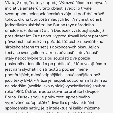
Vizita, Sklep, Teatrzyk apod.). Výrazná účast a nebývalá
iniciativa amatérů v této oblasti svědčí o trvale
vzestupném celospolečenském zájmu i potřebě právě
tohoto druhu tvořivosti mladých lidí. A nyní stručně k
jednotlivým ukázkám: Jan Burian (syn národního
umělce E. F. Buriana) a Jiří Dědeček vystupují spolu již
přes deset let. Za tu dobu vyprodukovali kolem patnácti
původních autorských pořadů, těžících z neuvěřitelně
širokého zázemí tří set (!) dokončených písní. Jejich
texty se svou gellnerovskou zpěvností i otevřeností
staly nepochybně trvalou součástí živé poezie
posledního desetiletí a po publicitě již léta volají: často
jest nám slýchati i čísti textů o poznání méně
poetičtějších, méně vtipnějších i současnějších, než
jsou texty B+D. - Vitiza je naopak souborem mladým až
nejmladším (vznikla jako typický vysokoškolský soubor
roku 1981). Ústřední autorsko-interpretační dvojice
Borna+Dušek spojuje prvky text-appealového,
vyprávěného, "epického" divadla s prvky aktuální
společenské satiry, jejíž intelektuální kalibr můžeme