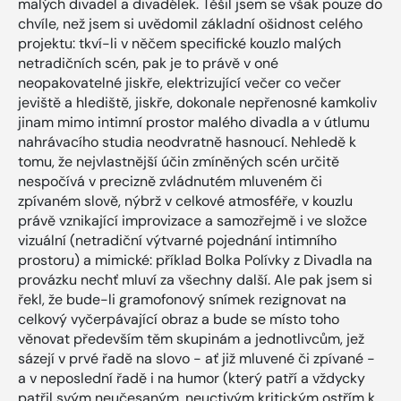
malých divadel a divadélek. Těšil jsem se však pouze do
chvíle, než jsem si uvědomil základní ošidnost celého
projektu: tkví-li v něčem specifické kouzlo malých
netradičních scén, pak je to právě v oné
neopakovatelné jiskře, elektrizující večer co večer
jeviště a hlediště, jiskře, dokonale nepřenosné kamkoliv
jinam mimo intimní prostor malého divadla a v útlumu
nahrávacího studia neodvratně hasnoucí. Nehledě k
tomu, že nejvlastnější účin zmíněných scén určitě
nespočívá v precizně zvládnutém mluveném či
zpívaném slově, nýbrž v celkové atmosféře, v kouzlu
právě vznikající improvizace a samozřejmě i ve složce
vizuální (netradiční výtvarné pojednání intimního
prostoru) a mimické: příklad Bolka Polívky z Divadla na
provázku nechť mluví za všechny další. Ale pak jsem si
řekl, že bude-li gramofonový snímek rezignovat na
celkový vyčerpávající obraz a bude se místo toho
věnovat především těm skupinám a jednotlivcům, jež
sázejí v prvé řadě na slovo - ať již mluvené či zpívané -
a v neposlední řadě i na humor (který patří a vždycky
patřil svým neučesaným, neuctivým kritickým ostřím k