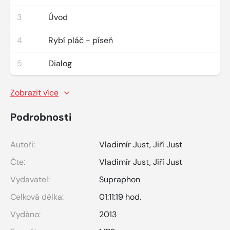
3
Úvod
4
Rybí pláč - píseň
5
Dialog
Zobrazit více
Podrobnosti
Autoři:
Vladimír Just
,
Jiří Just
Čte:
Vladimír Just
,
Jiří Just
Vydavatel:
Supraphon
Celková délka:
01:11:19 hod.
Vydáno:
2013