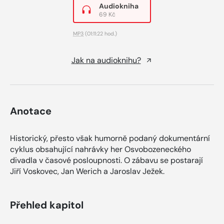
Audiokniha
69 Kč
MP3
(01:11:22 hod.)
Jak na audioknihu?
Anotace
Historický, přesto však humorně podaný dokumentární
cyklus obsahující nahrávky her Osvobozeneckého
divadla v časové posloupnosti. O zábavu se postarají
Jiří Voskovec, Jan Werich a Jaroslav Ježek.
Přehled kapitol