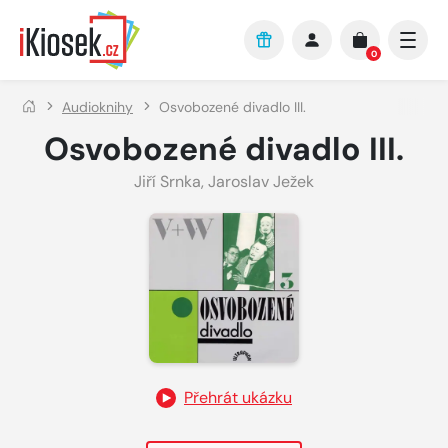
Přejít na hlavní obsah
0
Audioknihy
Osvobozené divadlo III.
Osvobozené divadlo III.
Jiří Srnka
,
Jaroslav Ježek
Přehrát ukázku