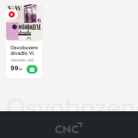
Osvobozené
divadlo VI.
Jaroslav Ježek
99
Kč
Osvobozené 