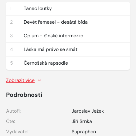
1
Tanec loutky
2
Devět řemesel - desátá bída
3
Opium - čínské intermezzo
4
Láska má právo se smát
5
Černošská rapsodie
Zobrazit více
Podrobnosti
Autoři:
Jaroslav Ježek
Čte:
Jiří Srnka
Vydavatel:
Supraphon