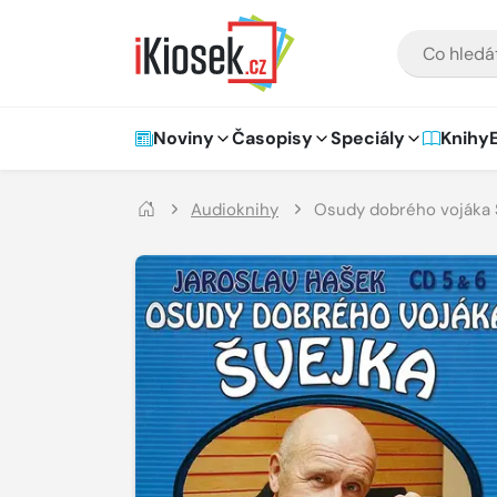
Přejít na hlavní obsah
VYHLEDÁVÁNÍ
Hlavní navigace
Noviny
Časopisy
Speciály
Knihy
Audioknihy
Osudy dobrého vojáka 