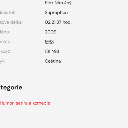
:
Petr Nárožný
avatel:
Supraphon
ková délka:
02:21:37 hod.
dáno:
2009
máty:
MP3
ikost:
131 MiB
yk:
Čeština
tegorie
Humor, satira a komedie