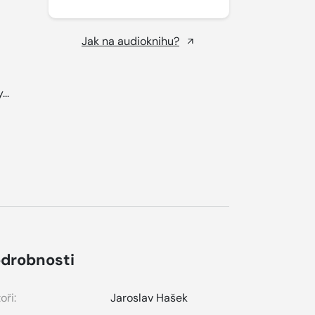
Jak na audioknihu?
...
drobnosti
oři:
Jaroslav Hašek