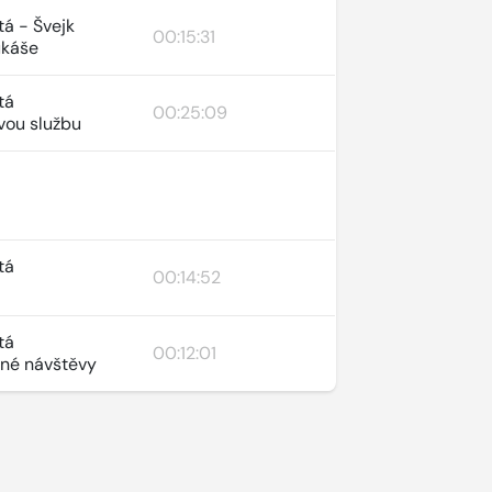
tá - Švejk
00:15:31
ukáše
tá
00:25:09
vou službu
tá
00:14:52
tá
00:12:01
ané návštěvy