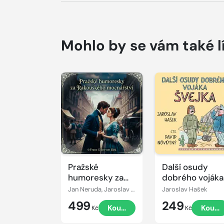
Mohlo by se vám také l
Přehrát
Přehrát
ukázku
ukázku
Pražské
Další osudy
humoresky za
dobrého vojáka
Rakouského
Švejka
Jan Neruda, Jaroslav Hašek, František Jílek, Rudolf Slawitschek
Jaroslav Hašek
mocnářství
499
249
Koupit
Koupi
Kč
Kč