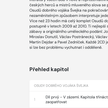
českých herců a mistrů mluveného slova se 
Osudů dobrého vojáka Švejka na pokračování
nezaměnitelným způsobem interpretuje jede
Více než 23 hodin má celý komplet Osudů do
postupně v letech 2009 až 2010. Ti nejlepší 
zábavy a originálního uměleckého podání: Jos
Miroslav Donutil, Václav Postránecký, Václav
Martin Dejdar a Pavel Zedníček. Každé 2CD 
si lze bez problému vychutnat i odděleně.
Přehled kapitol
OSUDY DOBRÉHO VOJÁKA ŠVEJKA
Díl prvý - V zázemí. Kapitola třináct
1
zaopatřovat