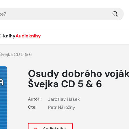
E-knihy
Audioknihy
Švejka CD 5 & 6
Osudy dobrého vojá
Švejka CD 5 & 6
Autoři:
Jaroslav Hašek
Čte:
Petr Nárožný
Audiokniha