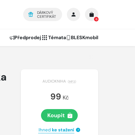
DÁRKOVÝ
CERTIFIKÁT
0
Předprodej
Témata
BLESKmobil
ka
AUDIOKNIHA
(
MP3
)
99
Kč
Koupit
Ihned
ke stažení
?