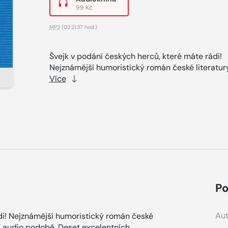
99 Kč
MP3
(02:21:37 hod.)
Švejk v podání českých herců, které máte rádi!
Nejznámější humoristický román české literatury
Více
Po
Aut
di! Nejznámější humoristický román české
ní audio podobě. Deset excelentních