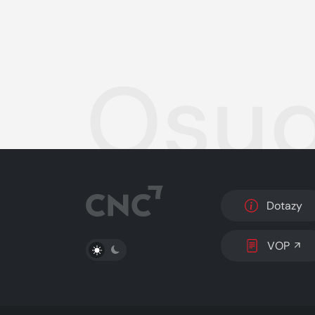
Osud
Dotazy
PŘEPNOUT SVĚTLÝ/TMAVÝ REŽIM
VOP