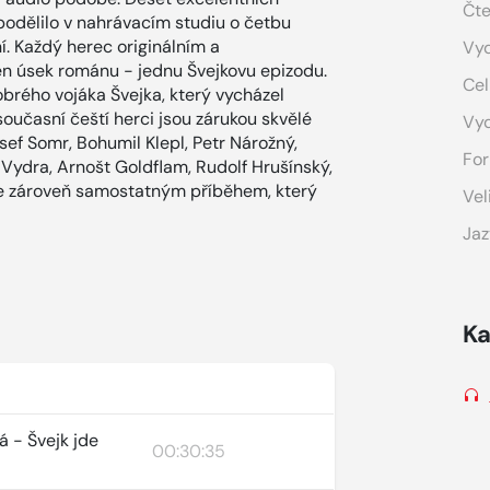
Čte
podělilo v nahrávacím studiu o četbu
. Každý herec originálním a
Vyd
n úsek románu - jednu Švejkovu epizodu.
Cel
brého vojáka Švejka, který vycházel
současní čeští herci jsou zárukou skvělé
Vy
ef Somr, Bohumil Klepl, Petr Nárožný,
For
 Vydra, Arnošt Goldflam, Rudolf Hrušínský,
je zároveň samostatným příběhem, který
Vel
Jaz
Ka
á - Švejk jde
00:30:35