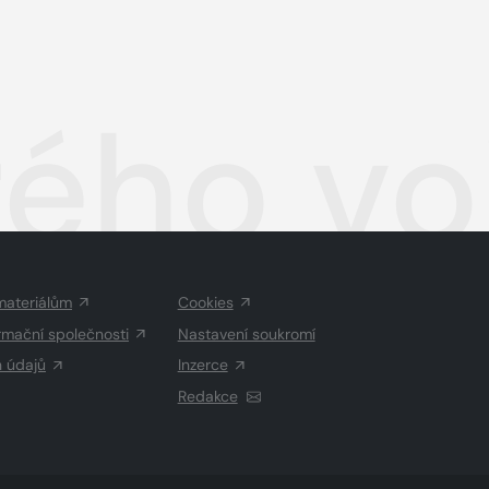
ého voj
materiálům
Cookies
rmační společnosti
Nastavení soukromí
h údajů
Inzerce
Redakce