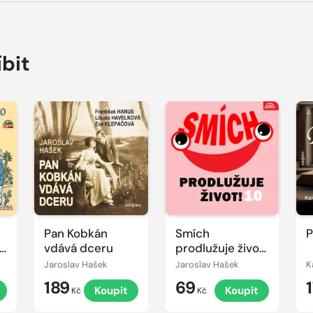
íbit
Přehrát
Přehrát
P
ukázku
ukázku
u
Pan Kobkán
Smích
P
vdává dceru
prodlužuje život!
10
Jaroslav Hašek
Jaroslav Hašek
189
69
t
Koupit
Koupit
Kč
Kč