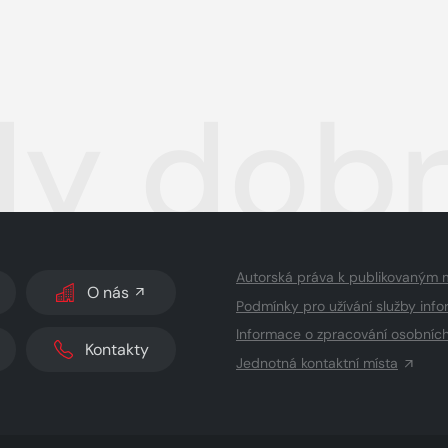
y dobr
Autorská práva k publikovaným 
O nás
Podmínky pro užívání služby info
Informace o zpracování osobníc
Kontakty
Jednotná kontaktní místa