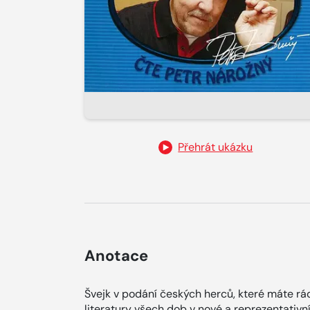
Přehrát ukázku
Anotace
Švejk v podání českých herců, které máte rá
literatury všech dob v nové a reprezentativ