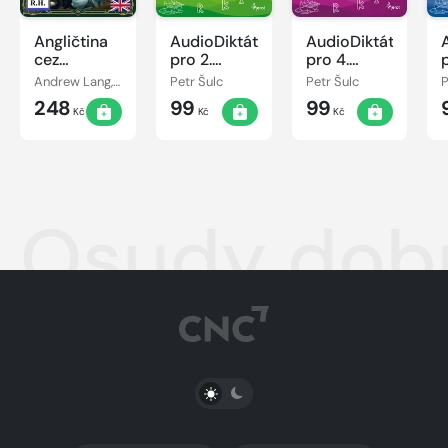
Angličtina
AudioDiktáty
AudioDiktáty
cez
pro 2.
pro 4.
rozprávky
ročník
ročník
Andrew Lang, Róbert Hodoši
Petr Šulc
Petr Šulc
P
(7+)
248
99
99
Kč
Kč
Kč
Osudy dobr
PŘEPNOUT SVĚTLÝ/TMAVÝ REŽIM