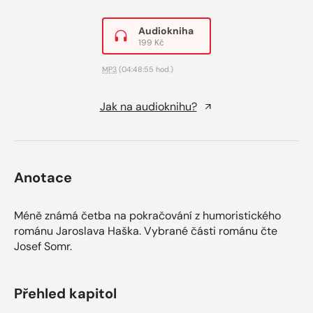
Audiokniha
199 Kč
MP3
(04:48:55 hod.)
Jak na audioknihu?
Anotace
Méně známá četba na pokračování z humoristického
románu Jaroslava Haška. Vybrané části románu čte
Josef Somr.
Přehled kapitol