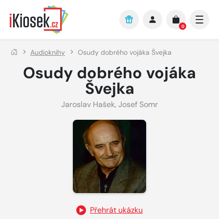
Přejít na hlavní obsah
0
Audioknihy
Osudy dobrého vojáka Švejka
Osudy dobrého vojáka
Švejka
Jaroslav Hašek
,
Josef Somr
Přehrát ukázku