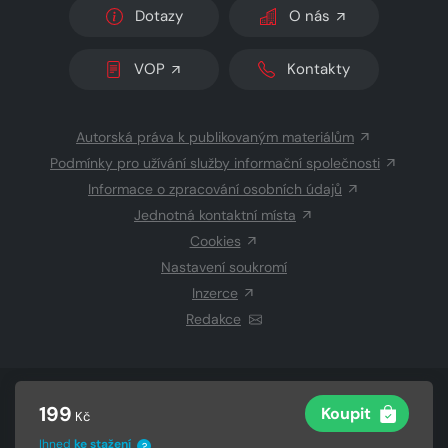
Dotazy
O nás
VOP
Kontakty
Autorská práva k publikovaným materiálům
Podmínky pro užívání služby informační společnosti
Informace o zpracování osobních údajů
Jednotná kontaktní místa
Cookies
Nastavení soukromí
Inzerce
Redakce
© 2026 Copyright
CZECH NEWS CENTER a.s.
a dodavatelé
199
Koupit
Kč
obsahu
Vysázeno
Grand IT s.r.o.
Ihned
ke stažení
?