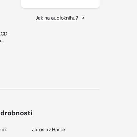
Jak na audioknihu?
 2CD-
...
drobnosti
oři:
Jaroslav Hašek