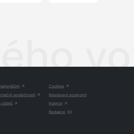
ého voj
materiálům
Cookies
rmační společnosti
Nastavení soukromí
h údajů
Inzerce
Redakce