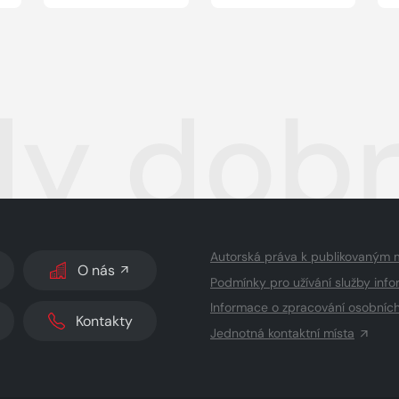
y dobr
Autorská práva k publikovaným 
O nás
Podmínky pro užívání služby info
Informace o zpracování osobníc
Kontakty
Jednotná kontaktní místa