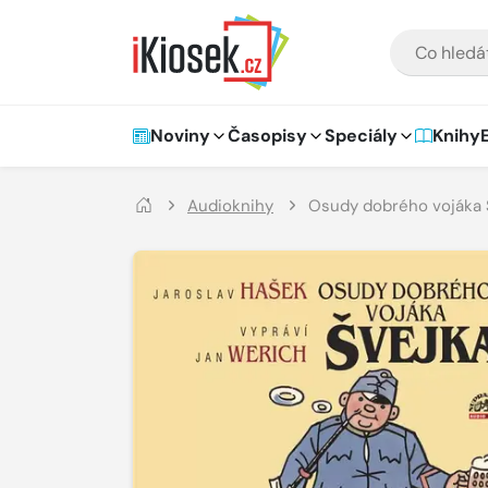
Přejít na hlavní obsah
VYHLEDÁVÁNÍ
Hlavní navigace
Noviny
Časopisy
Speciály
Knihy
Audioknihy
Osudy dobrého vojáka 