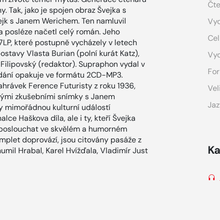
Čte
y. Tak, jako je spojen obraz Švejka s
ejk s Janem Werichem. Ten namluvil
Vyd
 a posléze načetl celý román. Jeho
Cel
7LP, které postupně vycházely v letech
stavy Vlasta Burian (polní kurát Katz),
Vy
 Filipovský (redaktor). Supraphon vydal v
For
ydání opakuje ve formátu 2CD-MP3.
hrávek Ference Futuristy z roku 1936,
Vel
anými zkušebními snímky s Janem
Jaz
y mimořádnou kulturní událostí
ce Haškova díla, ale i ty, kteří Švejka
ej poslouchat ve skvělém a humorném
mplet doprovází, jsou citovány pasáže z
Ka
ohumil Hrabal, Karel Hvížďala, Vladimír Just