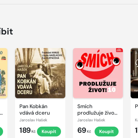
íbit
Přehrát
Přehrát
P
ukázku
ukázku
u
Pan Kobkán
Smích
P
vdává dceru
prodlužuje život!
10
Jaroslav Hašek
Jaroslav Hašek
189
69
t
Koupit
Koupit
Kč
Kč