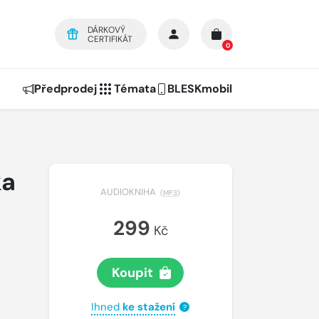
DÁRKOVÝ
CERTIFIKÁT
0
Předprodej
Témata
BLESKmobil
ka
AUDIOKNIHA
(
MP3
)
299
Kč
Koupit
Ihned
ke stažení
?