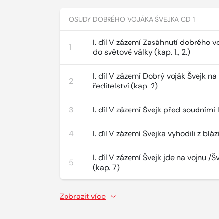
OSUDY DOBRÉHO VOJÁKA ŠVEJKA CD 1
I. díl V zázemí Zasáhnutí dobrého v
1
do světové války (kap. 1., 2.)
I. díl V zázemí Dobrý voják Švejk na
2
ředitelství (kap. 2)
3
I. díl V zázemí Švejk před soudními 
4
I. díl V zázemí Švejka vyhodili z blá
I. díl V zázemí Švejk jde na vojnu /Š
5
(kap. 7)
Zobrazit více