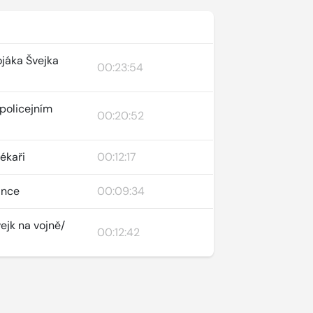
ojáka Švejka
00:23:54
 policejním
00:20:52
lékaři
00:12:17
zince
00:09:34
vejk na vojně/
00:12:42