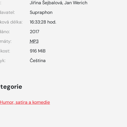
:
Jiřina Šejbalová
,
Jan Werich
avatel:
Supraphon
ková délka:
16:33:28 hod.
dáno:
2017
máty:
MP3
ikost:
916 MiB
yk:
Čeština
tegorie
Humor, satira a komedie