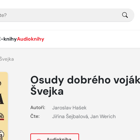
E-knihy
Audioknihy
Švejka
Osudy dobrého vojá
Švejka
Autoři:
Jaroslav Hašek
Čte:
Jiřina Šejbalová
,
Jan Werich
Audiokniha