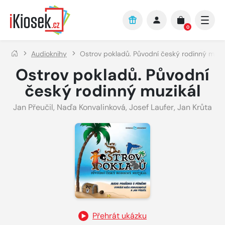
Přejít na hlavní obsah
0
Audioknihy
Ostrov pokladů. Původní český rodinný muzi
Ostrov pokladů. Původní
český rodinný muzikál
Jan Přeučil
,
Naďa Konvalinková
,
Josef Laufer
,
Jan Krůta
Přehrát ukázku