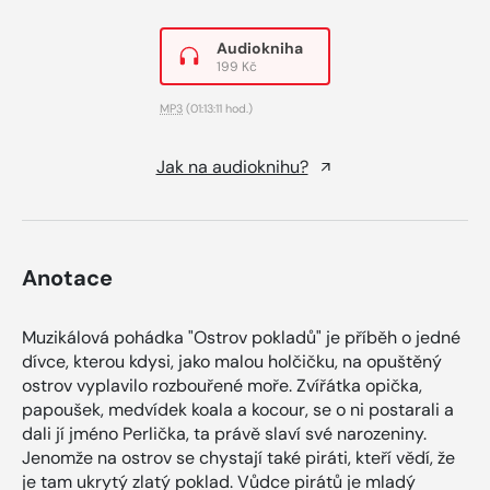
Audiokniha
199 Kč
MP3
(01:13:11 hod.)
Jak na audioknihu?
Anotace
Muzikálová pohádka "Ostrov pokladů" je příběh o jedné
dívce, kterou kdysi, jako malou holčičku, na opuštěný
ostrov vyplavilo rozbouřené moře. Zvířátka opička,
papoušek, medvídek koala a kocour, se o ni postarali a
dali jí jméno Perlička, ta právě slaví své narozeniny.
Jenomže na ostrov se chystají také piráti, kteří vědí, že
je tam ukrytý zlatý poklad. Vůdce pirátů je mladý