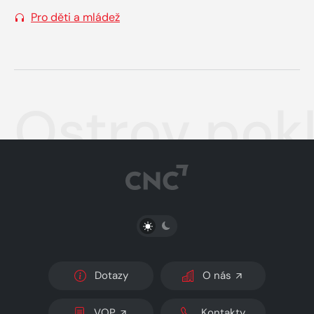
Pro děti a mládež
Ostrov pok
PŘEPNOUT SVĚTLÝ/TMAVÝ REŽIM
Dotazy
O nás
VOP
Kontakty