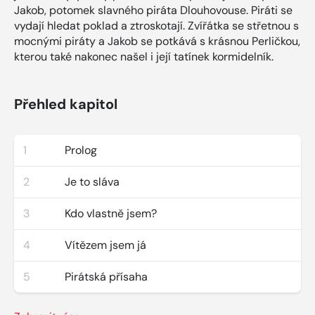
Jakob, potomek slavného piráta Dlouhovouse. Piráti se
vydají hledat poklad a ztroskotají. Zvířátka se střetnou s
mocnými piráty a Jakob se potkává s krásnou Perličkou,
kterou také nakonec našel i její tatínek kormidelník.
Přehled kapitol
1
Prolog
2
Je to sláva
3
Kdo vlastně jsem?
4
Vítězem jsem já
5
Pirátská přísaha