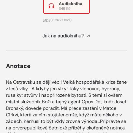
Audiokniha
349 Kč
MP3
(15:26:27 hod.)
Jak na audioknihu?
Anotace
Na Ostravsku se dějí věci! Velká hospodářská krize žene
z lesů vlky... A kdyby jen vlky! Taky vlchovce, hydrony,
rusalky; stvůry i nadpřirozené bytosti. S těmi si ovšem
místní služebník Boží a tajný agent Opus Dei, kněz Josef
Bronský, dovede poradit. Má přece zastání v Matce
Církvi, která za ním stojí.Jenomže, když máte někoho v
zádech, nemusí to být vždy zrovna výhoda...Připravte se
na prvorepublikové četnické příběhy okořeněné notnou