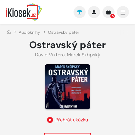
Přejít na hlavní obsah
0
Audioknihy
Ostravský páter
Ostravský páter
David Viktora
,
Marek Skřipský
Přehrát ukázku