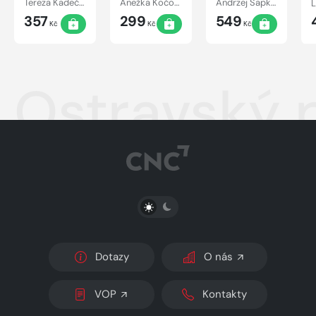
Tereza Kadečková, Tereza Matoušková
Anežka Kočová
Andrzej Sapkowski
357
299
549
Kč
Kč
Kč
Ostravský 
PŘEPNOUT SVĚTLÝ/TMAVÝ REŽIM
Dotazy
O nás
VOP
Kontakty