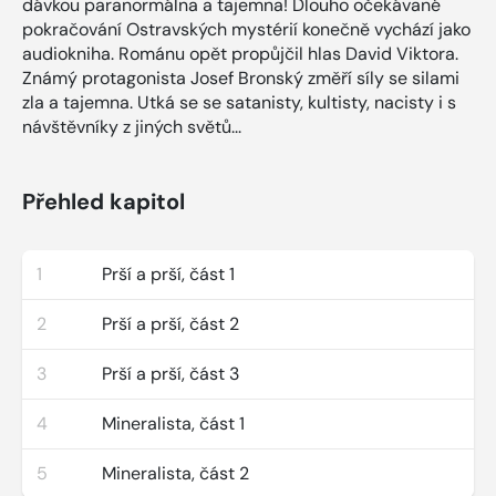
dávkou paranormálna a tajemna! Dlouho očekávané
pokračování Ostravských mystérií konečně vychází jako
audiokniha. Románu opět propůjčil hlas David Viktora.
Známý protagonista Josef Bronský změří síly se silami
zla a tajemna. Utká se se satanisty, kultisty, nacisty i s
návštěvníky z jiných světů...
Přehled kapitol
1
Prší a prší, část 1
2
Prší a prší, část 2
3
Prší a prší, část 3
4
Mineralista, část 1
5
Mineralista, část 2