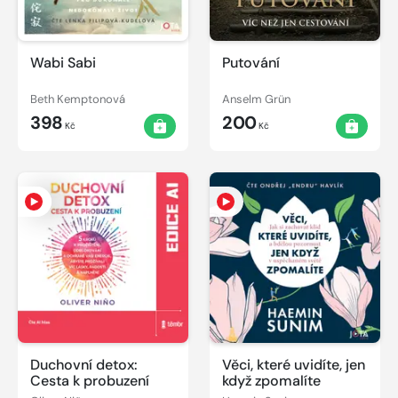
Wabi Sabi
Putování
Beth Kemptonová
Anselm Grün
398
200
Kč
Kč
Duchovní detox:
Věci, které uvidíte, jen
Cesta k probuzení
když zpomalíte