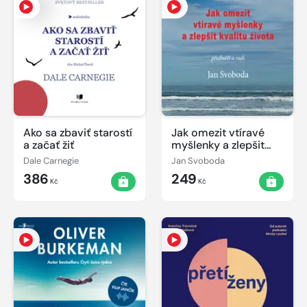
Ako sa zbaviť starostí
Jak omezit vtíravé
a začať žiť
myšlenky a zlepšit
kvalitu života
Dale Carnegie
Jan Svoboda
386
249
Kč
Kč