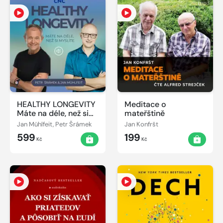
HEALTHY LONGEVITY
Meditace o
Máte na déle, než si
mateřštině
myslíte
Jan Mühlfeit, Petr Šrámek
Jan Konfršt
599
199
Kč
Kč