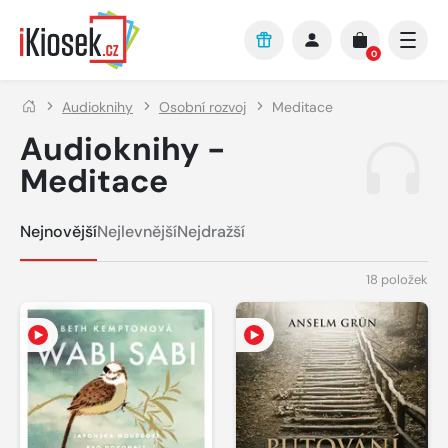
Přejít na hlavní obsah
0
Audioknihy
Osobní rozvoj
Meditace
Audioknihy -
Meditace
Nejnovější
Nejlevnější
Nejdražší
18 položek