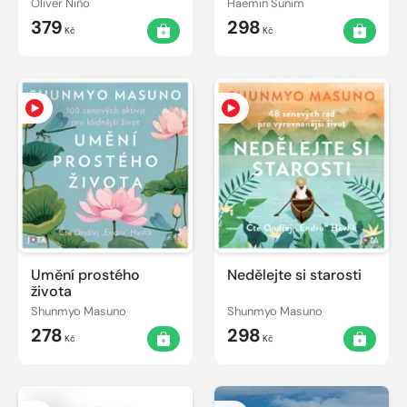
Oliver Niño
Haemin Sunim
379
298
Kč
Kč
Umění prostého
Nedělejte si starosti
života
Shunmyo Masuno
Shunmyo Masuno
278
298
Kč
Kč