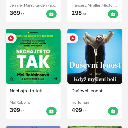
Jennifer Mann, Karden Rabin
Francesc Miralles, Héctor García
369
298
Kč
Kč
Nechajte to tak
Duševní lenost
Mel Robbins
Ivo Toman
399
499
Kč
Kč