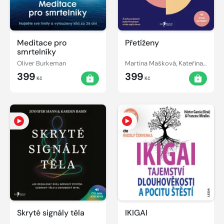
Meditace pro
Přetíženy
smrtelníky
Oliver Burkeman
Martina Mašková, Kateřina Trávníček
399
399
Kč
Kč
Skryté signály těla
IKIGAI