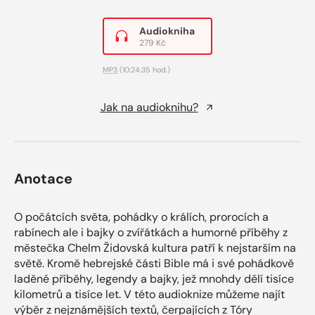
Audiokniha
279 Kč
MP3
(10:24:35 hod.)
Jak na audioknihu?
Anotace
O počátcích světa, pohádky o králích, prorocích a
rabínech ale i bajky o zvířátkách a humorné příběhy z
městečka Chelm Židovská kultura patří k nejstarším na
světě. Kromě hebrejské části Bible má i své pohádkově
laděné příběhy, legendy a bajky, jež mnohdy dělí tisíce
kilometrů a tisíce let. V této audioknize můžeme najít
výběr z nejznámějších textů, čerpajících z Tóry