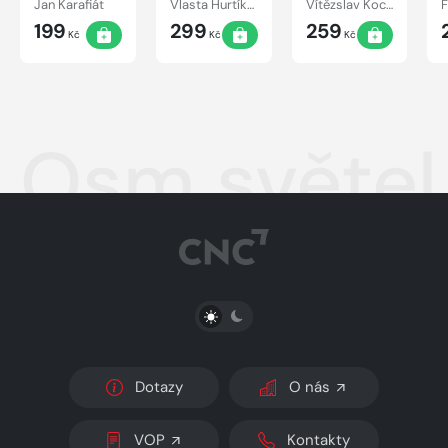
pejska a
kolem
Jan Karafiát
Vlasta Hurtíková
Vítězslav Kocourek
kočičky
světa
199
299
259
Kč
Kč
Kč
Osm světel
PŘEPNOUT SVĚTLÝ/TMAVÝ REŽIM
Dotazy
O nás
VOP
Kontakty