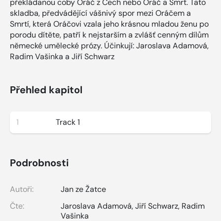
překládanou coby Oráč z Čech nebo Oráč a Smrt. Tato
skladba, předvádějící vášnivý spor mezi Oráčem a
Smrtí, která Oráčovi vzala jeho krásnou mladou ženu po
porodu dítěte, patří k nejstarším a zvlášť cenným dílům
německé umělecké prózy. Účinkují: Jaroslava Adamová,
Radim Vašinka a Jiří Schwarz
Přehled kapitol
1
Track 1
Podrobnosti
Autoři:
Jan ze Žatce
Čte:
Jaroslava Adamová
,
Jiří Schwarz
,
Radim
Vašinka