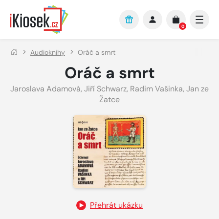
Přejít na hlavní obsah
0
Audioknihy
Oráč a smrt
Oráč a smrt
Jaroslava Adamová
,
Jiří Schwarz
,
Radim Vašinka
,
Jan ze
Žatce
Přehrát ukázku