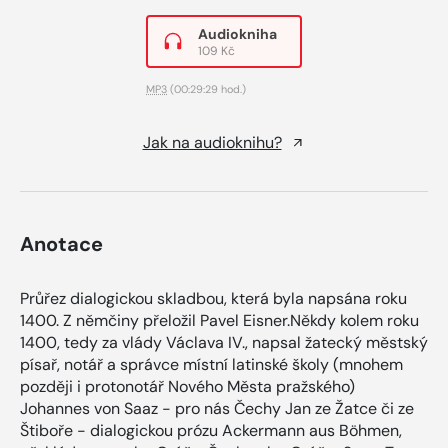
Audiokniha
109 Kč
MP3
(00:29:29 hod.)
Jak na audioknihu?
Anotace
Průřez dialogickou skladbou, která byla napsána roku
1400. Z němčiny přeložil Pavel Eisner.Někdy kolem roku
1400, tedy za vlády Václava IV., napsal žatecký městský
písař, notář a správce místní latinské školy (mnohem
později i protonotář Nového Města pražského)
Johannes von Saaz - pro nás Čechy Jan ze Žatce či ze
Štiboře - dialogickou prózu Ackermann aus Böhmen,