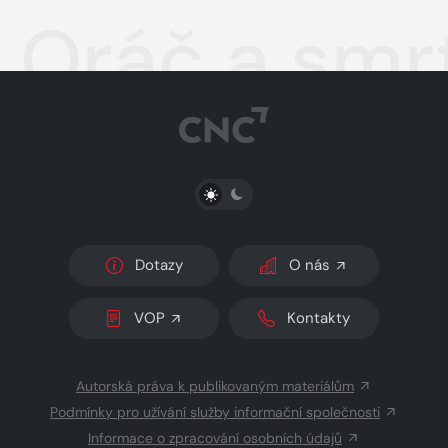
Oráč a smr
PŘEPNOUT SVĚTLÝ/TMAVÝ REŽIM
Dotazy
O nás
VOP
Kontakty
Autorská práva k publikovaným materiálům
Podmínky pro užívání služby informační společnosti
Informace o zpracování osobních údajů