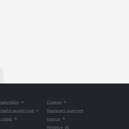
á
materiálům
Cookies
rmační společnosti
Nastavení soukromí
h údajů
Inzerce
Redakce