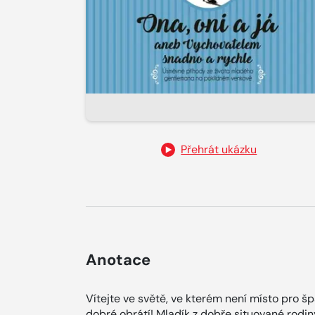
Přehrát ukázku
Anotace
Vítejte ve světě, ve kterém není místo pro š
dobré obrátí! Mladík z dobře situované rodin