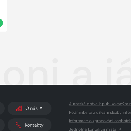
t
oni a j
Autorská práva k publikovaným 
O nás
Podmínky pro užívání služby info
Informace o zpracování osobníc
Kontakty
Jednotná kontaktní místa