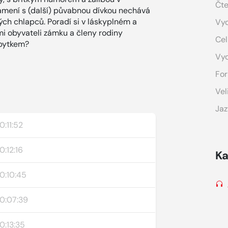
Čte
ámení s (další) půvabnou dívkou nechává
ých chlapců. Poradí si v láskyplném a
Vyd
mi obyvateli zámku a členy rodiny
Cel
bytkem?
Vy
For
Vel
Jaz
0:11:52
0:12:16
Ka
0:10:45
0:07:39
0:13:35