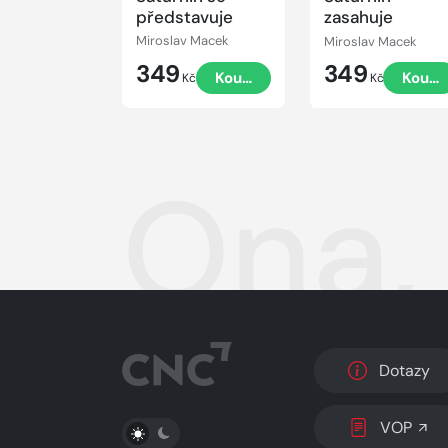
představuje
zasahuje
Miroslav Macek
Miroslav Macek
349
349
Koupit
Koupi
Kč
Kč
Ona, 
Dotazy
PŘEPNOUT SVĚTLÝ/TMAVÝ REŽIM
VOP