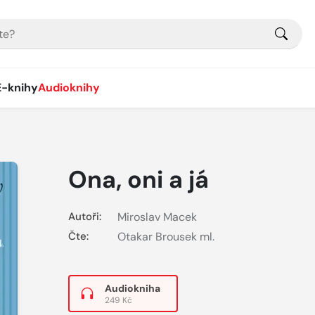
E-knihy
Audioknihy
Ona, oni a já
Autoři:
Miroslav Macek
Čte:
Otakar Brousek ml.
Audiokniha
249 Kč