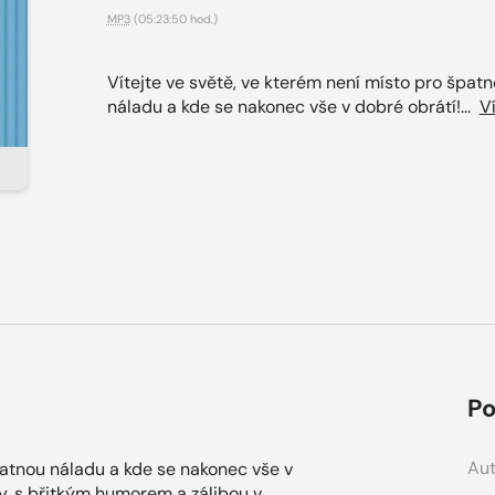
MP3
(05:23:50 hod.)
Vítejte ve světě, ve kterém není místo pro špat
náladu a kde se nakonec vše v dobré obrátí!...
V
Po
Aut
patnou náladu a kde se nakonec vše v
y, s břitkým humorem a zálibou v