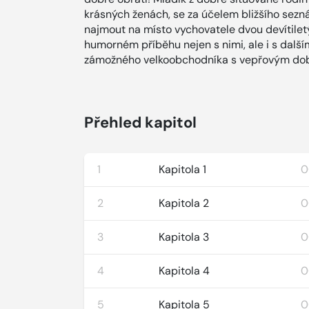
krásných ženách, se za účelem bližšího sezn
najmout na místo vychovatele dvou devítilet
humorném příběhu nejen s nimi, ale i s další
zámožného velkoobchodníka s vepřovým do
Přehled kapitol
1
Kapitola 1
0
2
Kapitola 2
0
3
Kapitola 3
0
4
Kapitola 4
0
5
Kapitola 5
0