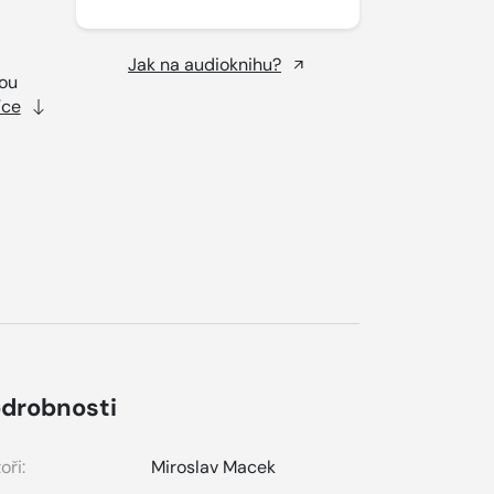
Jak na audioknihu?
nou
íce
drobnosti
oři:
Miroslav Macek