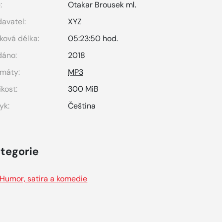
:
Otakar Brousek ml.
avatel:
XYZ
ková délka:
05:23:50 hod.
dáno:
2018
máty:
MP3
ikost:
300 MiB
yk:
Čeština
tegorie
Humor, satira a komedie