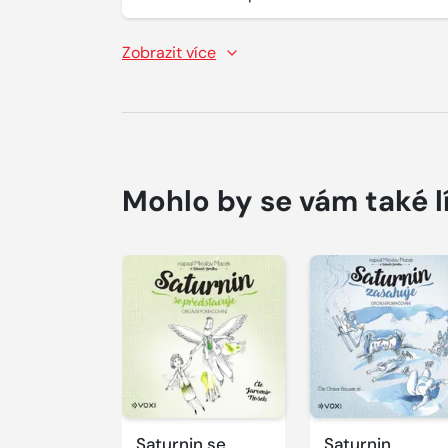
Zobrazit více
Mohlo by se vám také l
Přehrát
ukázku
Saturnin se
Saturnin