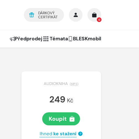
DÁRKOVÝ
CERTIFIKÁT
0
Předprodej
Témata
BLESKmobil
AUDIOKNIHA
(
MP3
)
249
Kč
Koupit
Ihned
ke stažení
?