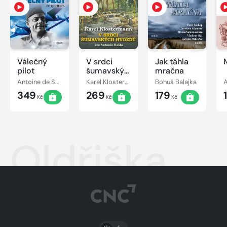
Válečný
V srdci
Jak táhla
pilot
šumavských
mračna
hvozdů
Antoine de Saint-Exupéry
Karel Klostermann
Bohuš Balajka
A
349
269
179
Kč
Kč
Kč
Oldřiška
PŘEPNOUT SVĚTLÝ/TMAVÝ REŽIM