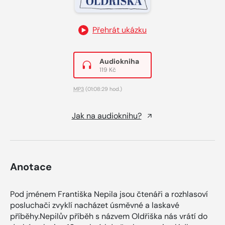
Přehrát ukázku
Audiokniha
119 Kč
MP3
(01:08:29 hod.)
Jak na audioknihu?
Anotace
Pod jménem Františka Nepila jsou čtenáři a rozhlasoví
posluchači zvyklí nacházet úsměvné a laskavé
příběhy.Nepilův příběh s názvem Oldřiška nás vrátí do