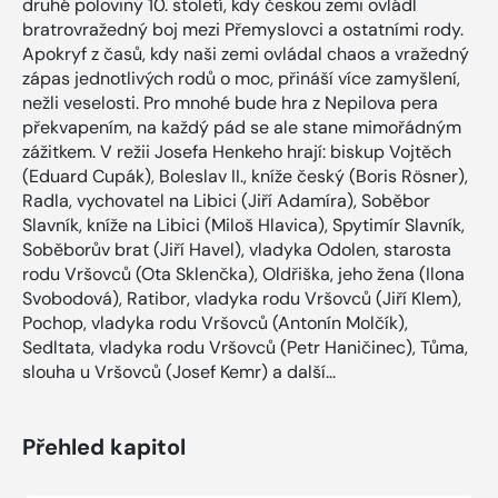
druhé poloviny 10. století, kdy českou zemi ovládl
bratrovražedný boj mezi Přemyslovci a ostatními rody.
Apokryf z časů, kdy naši zemi ovládal chaos a vražedný
zápas jednotlivých rodů o moc, přináší více zamyšlení,
nežli veselosti. Pro mnohé bude hra z Nepilova pera
překvapením, na každý pád se ale stane mimořádným
zážitkem. V režii Josefa Henkeho hrají: biskup Vojtěch
(Eduard Cupák), Boleslav II., kníže český (Boris Rösner),
Radla, vychovatel na Libici (Jiří Adamíra), Soběbor
Slavník, kníže na Libici (Miloš Hlavica), Spytimír Slavník,
Soběborův brat (Jiří Havel), vladyka Odolen, starosta
rodu Vršovců (Ota Sklenčka), Oldřiška, jeho žena (Ilona
Svobodová), Ratibor, vladyka rodu Vršovců (Jiří Klem),
Pochop, vladyka rodu Vršovců (Antonín Molčík),
Sedltata, vladyka rodu Vršovců (Petr Haničinec), Tůma,
slouha u Vršovců (Josef Kemr) a další...
Přehled kapitol