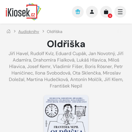
Přejít na hlavní obsah
0
Audioknihy
Oldřiška
Oldřiška
Jiří Havel
,
Rudolf Kvíz
,
Eduard Cupák
,
Jan Novotný
,
Jiří
Adamíra
,
Drahomíra Fialková
,
Lukáš Hlavica
,
Miloš
Hlavica
,
Josef Kemr
,
Vladimír Fišer
,
Boris Rösner
,
Petr
Haničinec
,
Ilona Svobodová
,
Ota Sklenčka
,
Miroslav
Doležal
,
Martina Hudečková
,
Antonín Molčík
,
Jiří Klem
,
František Nepil