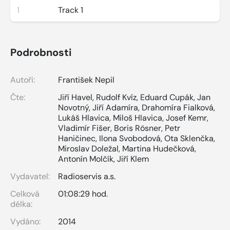
1
Track 1
Podrobnosti
Autoři:
František Nepil
Čte:
Jiří Havel
,
Rudolf Kvíz
,
Eduard Cupák
,
Jan
Novotný
,
Jiří Adamíra
,
Drahomíra Fialková
,
Lukáš Hlavica
,
Miloš Hlavica
,
Josef Kemr
,
Vladimír Fišer
,
Boris Rösner
,
Petr
Haničinec
,
Ilona Svobodová
,
Ota Sklenčka
,
Miroslav Doležal
,
Martina Hudečková
,
Antonín Molčík
,
Jiří Klem
Vydavatel:
Radioservis a.s.
Celková
01:08:29 hod.
délka:
Vydáno:
2014