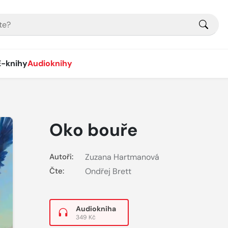
E-knihy
Audioknihy
Oko bouře
Autoři:
Zuzana Hartmanová
Čte:
Ondřej Brett
Audiokniha
349 Kč