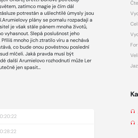
Čte
světem, zatímco magie je čím dál
zásluze potrestán a ušlechtilé úmysly jsou
Vyd
.Arumielovy plány se pomalu rozpadají a
Cel
pasitel je však stále pánem mnoha životů,
o vyhasnout. Slepá poslušnost jeho
Vy
říliš mnoho jich ztratilo víru a nechává
For
stává, co bude onou pověstnou poslední
posud mlčeli. Jaká pravda musí být
Vel
ždé další Arumielovo rozhodnutí může Ler
Jaz
utečně jen spasit…
Ka
0:20:22
0:28:22