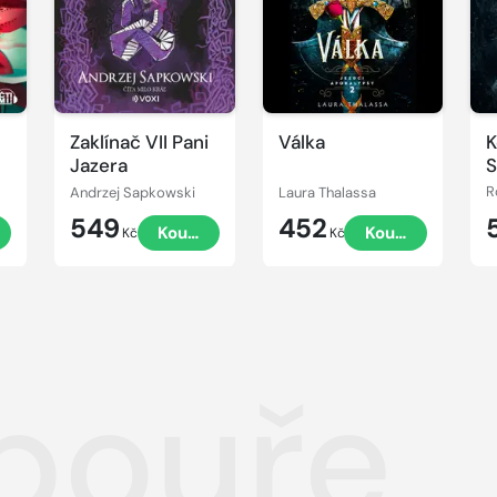
Zaklínač VII Pani
Válka
K
Jazera
S
Andrzej Sapkowski
Laura Thalassa
R
549
452
t
Koupit
Koupit
Kč
Kč
bouře