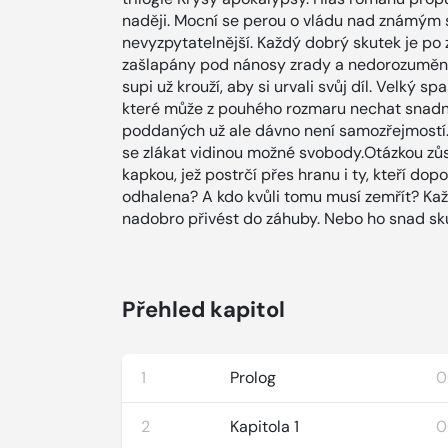
naději. Mocní se perou o vládu nad známým 
nevyzpytatelnější. Každý dobrý skutek je po 
zašlapány pod nánosy zrady a nedorozumění
supi už krouží, aby si urvali svůj díl. Velký s
které může z pouhého rozmaru nechat snadn
poddaných už ale dávno není samozřejmostí. P
se zlákat vidinou možné svobody.Otázkou zů
kapkou, jež postrčí přes hranu i ty, kteří do
odhalena? A kdo kvůli tomu musí zemřít? Ka
nadobro přivést do záhuby. Nebo ho snad sk
Přehled kapitol
1
Prolog
0
2
Kapitola 1
0