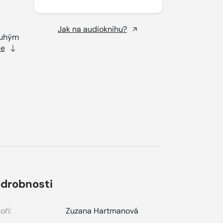
Jak na audioknihu?
ruhým
ce
drobnosti
oři:
Zuzana Hartmanová