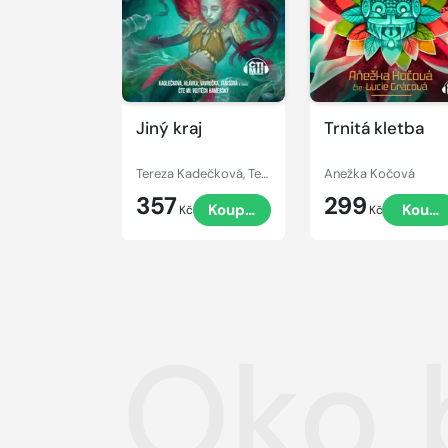
Jiný kraj
Trnitá kletba
Tereza Kadečková, Tereza Matoušková
Anežka Kočová
357
299
Koupit
Koupi
Kč
Kč
Oko 