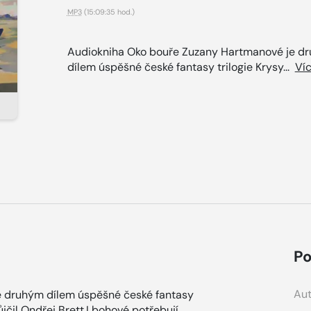
MP3
(15:09:35 hod.)
Audiokniha Oko bouře Zuzany Hartmanové je d
dílem úspěšné české fantasy trilogie Krysy...
Ví
Po
Aut
e druhým dílem úspěšné české fantasy
jčil Ondřej Brett.I bohové potřebují