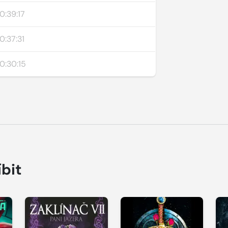
0:39:17
0:37:31
0:30:15
íbit
Přehrát
Přehrát
P
ukázku
ukázku
u