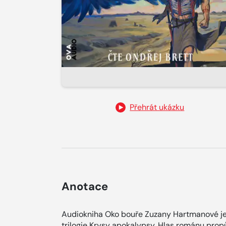
Přehrát ukázku
Anotace
Audiokniha Oko bouře Zuzany Hartmanové j
trilogie Krysy apokalypsy. Hlas románu propů