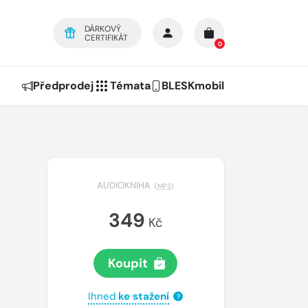
DÁRKOVÝ
CERTIFIKÁT
0
Předprodej
Témata
BLESKmobil
AUDIOKNIHA
(
MP3
)
349
Kč
Koupit
Ihned
ke stažení
?