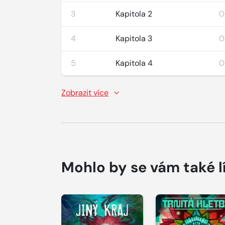
3
Kapitola 2
0
4
Kapitola 3
0
5
Kapitola 4
0
Zobrazit více
Mohlo by se vám také l
Přehrát
Přehrát
ukázku
ukázku