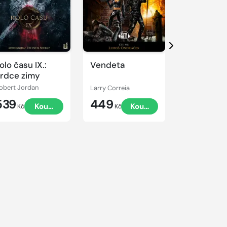
Přehrát
Přehrát
ukázku
ukázku
Další
olo času IX.:
Vendeta
Katabáze
rdce zimy
obert Jordan
Larry Correia
R. F. Kuangov
539
449
549
Koupit
Koupit
Kč
Kč
Kč