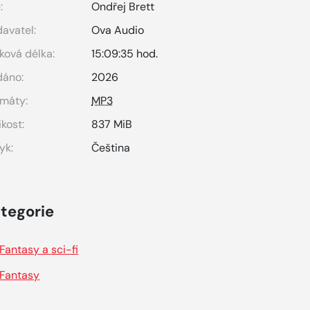
:
Ondřej Brett
avatel:
Ova Audio
ková délka:
15:09:35 hod.
dáno:
2026
máty:
MP3
ikost:
837 MiB
yk:
Čeština
tegorie
Fantasy a sci-fi
Fantasy