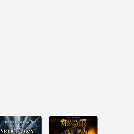
řehrát
kázku